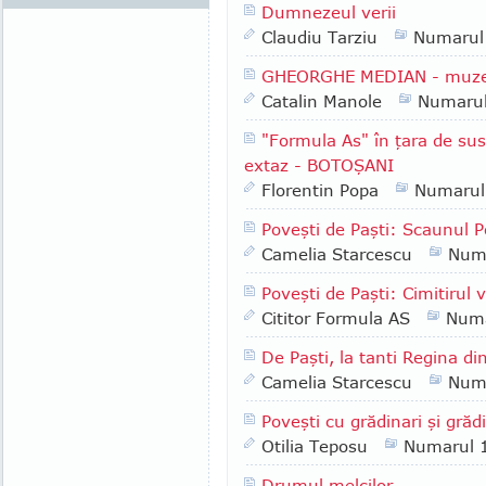
Dumnezeul verii
Claudiu Tarziu
Numarul
GHEORGHE MEDIAN - muzeogr
Catalin Manole
Numaru
"Formula As" în ţara de sus
extaz - BOTOŞANI
Florentin Popa
Numarul
Poveşti de Paşti: Scaunul Po
Camelia Starcescu
Num
Poveşti de Paşti: Cimitirul 
Cititor Formula AS
Numa
De Paşti, la tanti Regina di
Camelia Starcescu
Num
Poveşti cu grădinari şi grădi
Otilia Teposu
Numarul 
Drumul melcilor