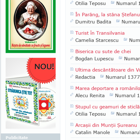
Otilia Teposu
Numarul 
În Parâng, la stâna Ştefanu
Dumitru Badita
Numaru
Turist în Transilvania
Camelia Starcescu
Num
Biserica cu sute de chei
Bogdan Lupescu
Numar
Ultima descântătoare din 
Redactia
Numarul 1377
Marea deportare a românilo
Alecu Renita
Numarul 
Stupul cu geamuri de sticlă
Otilia Teposu
Numarul 
Arcaşii din Munţii Şureanu
Catalin Manole
Numaru
Publicitate