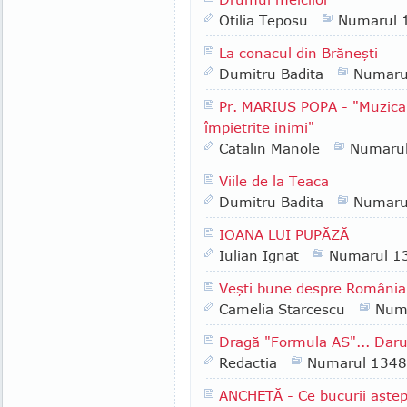
Otilia Teposu
Numarul 
La conacul din Brăneşti
Dumitru Badita
Numaru
Pr. MARIUS POPA - "Muzica 
împietrite inimi"
Catalin Manole
Numaru
Viile de la Teaca
Dumitru Badita
Numaru
IOANA LUI PUPĂZĂ
Iulian Ignat
Numarul 1
Veşti bune despre România
Camelia Starcescu
Num
Dragă "Formula AS"... Daruri
Redactia
Numarul 1348
ANCHETĂ - Ce bucurii aştept