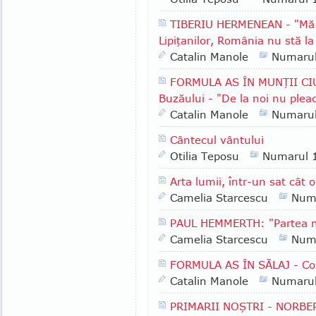
TIBERIU HERMENEAN - "Mă b
Lipiţanilor, România nu stă la
Catalin Manole
Numaru
FORMULA AS ÎN MUNŢII CI
Buzăului - "De la noi nu plea
Catalin Manole
Numaru
Cântecul vântului
Otilia Teposu
Numarul 
Arta lumii, într-un sat cât 
Camelia Starcescu
Num
PAUL HEMMERTH: "Partea me
Camelia Starcescu
Num
FORMULA AS ÎN SĂLAJ - Com
Catalin Manole
Numaru
PRIMARII NOŞTRI - NORBERT