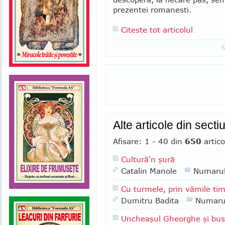
prezentei romanesti.
Citeste tot articolul
Alte articole din sect
Afisare: 1 - 40 din
650
artico
Cultură'n şură
Catalin Manole
Numaru
Cu turmele, prin vămile tim
Dumitru Badita
Numaru
Uncheaşul Gheorghe şi bus