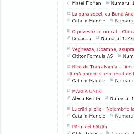
Matei Florian
Numarul 
La gura sobei, cu Buna Ana 
Catalin Manole
Numaru
O poveste cu un cal - Chitr
Redactia
Numarul 1346
Veghează, Doamne, asupra pă
Cititor Formula AS
Numa
Nico de Transilvania - "Am 
să mă apropii şi mai mult de
Catalin Manole
Numaru
MAREA UNIRE
Alecu Renita
Numarul 
Lucrări şi zile - Noiembrie l
Catalin Manole
Numaru
Părul cel bătrân
Otilia Teposu
Numarul 