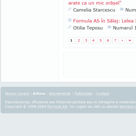
arate ca un mic orăşel"
Camelia Starcescu
Num
Formula AS în Sălaj: Lelea I
Otilia Teposu
Numarul 
1
2
3
4
5
6
7
›
»
Numar curent
|
Arhiva
|
Abonamente
|
Publicitate
|
Contact
Reproducerea, difuzarea sau folosirea partiala sau in intregime a materialel
Copyright © 1998-2004
Formula AS
. Va rugam sa cititi cu atentie
termenii s