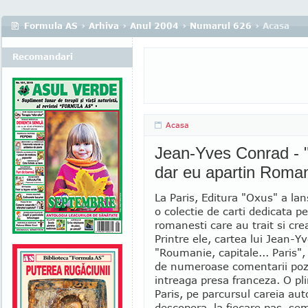
Formula AS
›
Arhiva
›
Anul 2004
›
Numarul 626
› Acasa
Recomandari
Acasa
Jean-Yves Conrad - 
dar eu apartin Roman
La Paris, Editura "Oxus" a la
o colectie de carti dedicata pe
romanesti care au trait si cre
Printre ele, cartea lui Jean-Y
"Roumanie, capitale... Paris",
de numeroase comentarii pozi
intreaga presa franceza. O pl
Paris, pe parcursul careia aut
descopera, la fiecare pas, se