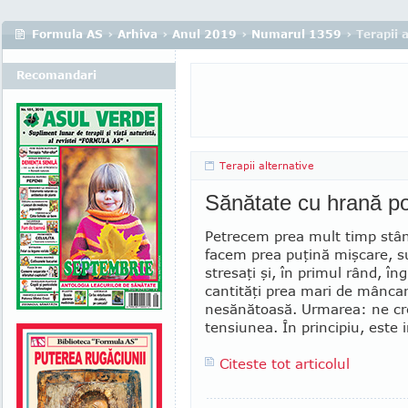
Formula AS
›
Arhiva
›
Anul 2019
›
Numarul 1359
› Terapii 
Recomandari
Terapii alternative
Sănătate cu hrană pot
Petrecem prea mult timp stâ
facem prea puţină mişcare, 
stresaţi şi, în pri­mul rând, în
cantităţi prea mari de mân­ca
nesănătoasă. Urmarea: ne cr
tensiunea. În principiu, este 
Citeste tot articolul