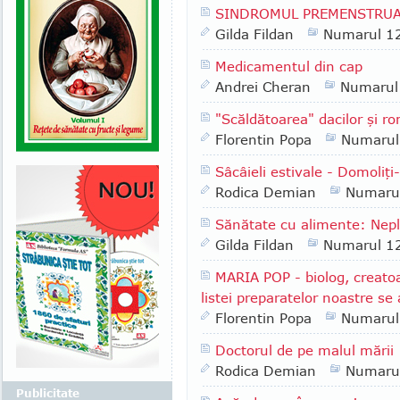
SINDROMUL PREMENSTRU
Gilda Fildan
Numarul 1
Medicamentul din cap
Andrei Cheran
Numarul
"Scăldătoarea" dacilor şi 
Florentin Popa
Numarul
Sâcâieli estivale - Domoli
Rodica Demian
Numaru
Sănătate cu alimente: Neplă
Gilda Fildan
Numarul 1
MARIA POP - biolog, creatoa
listei preparatelor noastre se 
Florentin Popa
Numarul
Doctorul de pe malul mării
Rodica Demian
Numaru
Publicitate