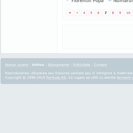
Florentin Popa
Numarul
«
‹
4
5
6
7
8
9
10
Numar curent
|
Arhiva
|
Abonamente
|
Publicitate
|
Contact
Reproducerea, difuzarea sau folosirea partiala sau in intregime a materialel
Copyright © 1998-2019
Formula AS
. Va rugam sa cititi cu atentie
termenii s