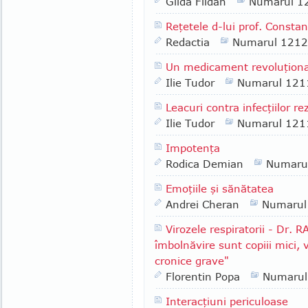
Gilda Fildan
Numarul 1
Reţetele d-lui prof. Consta
Redactia
Numarul 1212
Un medicament revoluţion
Ilie Tudor
Numarul 121
Leacuri contra infecţiilor re
Ilie Tudor
Numarul 121
Impotenţa
Rodica Demian
Numaru
Emoţiile şi sănătatea
Andrei Cheran
Numarul
Virozele respiratorii - Dr.
îmbolnăvire sunt copiii mici, v
cronice grave"
Florentin Popa
Numarul
Interacţiuni periculoase