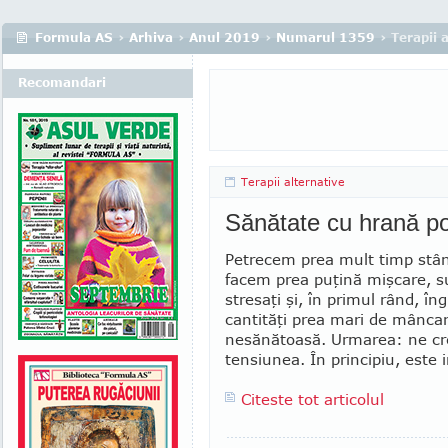
Formula AS
›
Arhiva
›
Anul 2019
›
Numarul 1359
› Terapii 
Recomandari
Terapii alternative
Sănătate cu hrană pot
Petrecem prea mult timp stâ
facem prea puţină mişcare, 
stresaţi şi, în pri­mul rând, în
cantităţi prea mari de mân­ca
nesănătoasă. Urmarea: ne cr
tensiunea. În principiu, este 
Citeste tot articolul