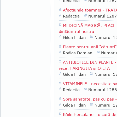
Redactia
Numarul 1287
Afecţiunile toamnei - TRA
Redactia
Numarul 1287
MEDICINĂ MAGICĂ: PLACEBO
dinlăuntrul nostru
Gilda Fildan
Numarul 1
Plante pentru anii "cărunţi"
Rodica Demian
Numaru
ANTIBIOTICE DIN PLANTE - R
rece: FARINGITA şi OTITA
Gilda Fildan
Numarul 1
VITAMINELE - necesitate s
Redactia
Numarul 1286
Spre sănătate, pas cu pas -
Gilda Fildan
Numarul 1
Băile Herculane - o cură de