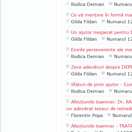
Rodica Demian
Numaru
Ce vă menţine în formă m
Gilda Fildan
Numarul 1
Un ajutor nesperat pentru b
Gilda Fildan
Numarul 1
Erorile perseverente ale me
Rodica Demian
Numaru
Zece adevăruri despre DEP
Gilda Fildan
Numarul 1
Sfaturi de prim ajutor - C
Rodica Demian
Numaru
Afecţiunile toamnei: Dr. R
un adevărat tezaur de remedii 
Florentin Popa
Numarul
Afecţiunile toamnei - TR