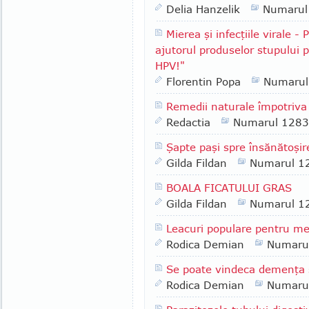
Delia Hanzelik
Numarul
Mierea şi infecţiile virale 
ajutorul produselor stupului 
HPV!"
Florentin Popa
Numarul
Remedii naturale împotriva
Redactia
Numarul 1283
Şapte paşi spre însănătoşire
Gilda Fildan
Numarul 1
BOALA FICATULUI GRAS
Gilda Fildan
Numarul 1
Leacuri populare pentru me
Rodica Demian
Numaru
Se poate vindeca demenţa 
Rodica Demian
Numaru