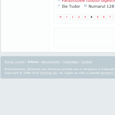
Parazitozele tubului digesti
Ilie Tudor
Numarul 128
«
‹
1
2
3
4
5
6
7
Numar curent
|
Arhiva
|
Abonamente
|
Publicitate
|
Contact
Reproducerea, difuzarea sau folosirea partiala sau in intregime a materialel
Copyright © 1998-2019
Formula AS
. Va rugam sa cititi cu atentie
termenii s