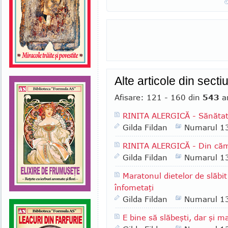
Alte articole din secti
Afisare: 121 - 160 din
543
ar
RINITA ALERGICĂ - Sănătat
Gilda Fildan
Numarul 1
RINITA ALERGICĂ - Din căma
Gilda Fildan
Numarul 1
Maratonul dietelor de slăbit
înfometaţi
Gilda Fildan
Numarul 1
E bine să slăbeşti, dar şi m