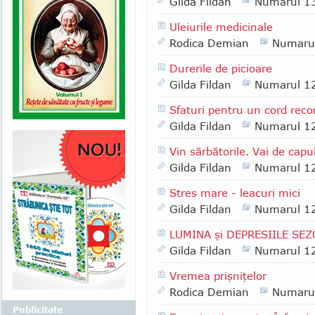
Gilda Fildan
Numarul 1
Uleiurile medicinale
Rodica Demian
Numaru
Durerile de picioare
Gilda Fildan
Numarul 1
Sfaturi pentru un cord reco
Gilda Fildan
Numarul 1
Vin sărbătorile. Vai de capu
Gilda Fildan
Numarul 1
Stres mare - leacuri mici
Gilda Fildan
Numarul 1
LUMINA şi DEPRESIILE SE
Gilda Fildan
Numarul 1
Vremea prişniţelor
Rodica Demian
Numaru
Publicitate