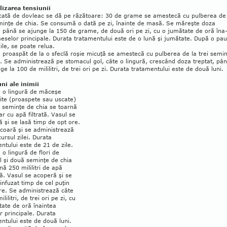
izarea tensiunii
cată de dovleac se dă pe răzătoare: 30 de grame se amestecă cu pulberea de 
minţe de chia. Se consu­mă o dată pe zi, înainte de ma­să. Se măreşte doza
, pâ­nă se ajunge la 150 de grame, de două ori pe zi, cu o jumătate de oră îna
eselor princi­pale. Durata trata­men­­tului este de o lună şi jumătate. După o pa
ile, se poate relua.
 proaspăt de la o sfeclă roşie micuţă se amestecă cu pulberea de la trei semi
. Se administrează pe stomacul gol, câte o lingură, cres­când doza treptat, pâ
ge la 100 de mililitri, de trei ori pe zi. Durata tratamentului este de două luni.
uni ale inimii
e o lingură de măceşe
ite (proaspete sau uscate)
 seminţe de chia se toarnă
r cu apă filtrată. Vasul se
 şi se lasă timp de opt ore.
coară şi se administrează
ur­sul zilei. Durata
ntului este de 21 de zile.
 o lingură de flori de
 şi două se­minţe de chia
nă 250 mililitri de apă
tă. Vasul se acoperă şi se
 infuzat timp de cel puţin
re. Se administrează câte
lilitri, de trei ori pe zi, cu
ate de oră înaintea
 princi­pale. Durata
ntului este de două luni.