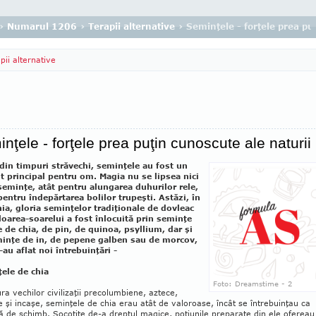
›
Numarul 1206
›
Terapii alternative
› Seminţele - forţele prea pu
pii alternative
nţele - forţele prea puţin cunoscute ale naturii
 din timpuri străvechi, seminţele au fost un
t principal pentru om. Magia nu se lipsea nici
seminţe, atât pentru alungarea duhurilor rele,
 pentru îndepărtarea bolilor trupeşti. Astăzi, în
a, gloria seminţelor tradiţionale de dovleac
floarea-soarelui a fost înlocuită prin seminţe
e de chia, de pin, de quinoa, psyllium, dar şi
inţe de in, de pepene galben sau de morcov,
-au aflat noi întrebuinţări -
ele de chia
Foto: Dreamstime - 2
ura vechilor civilizaţii precolumbiene, azte­ce,
şi incaşe, seminţele de chia erau atât de valoroase, încât se întrebuinţau ca
 de schimb. Socotite de-a dreptul magice, poţiunile preparate din ele ofereau