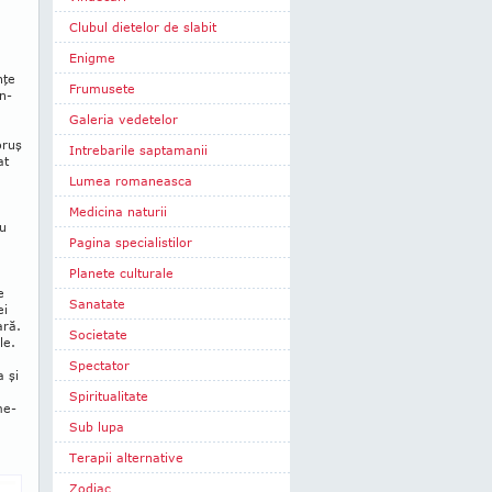
Clubul dietelor de slabit
Enigme
nţe
Frumusete
en­
Galeria vedetelor
oruş
Intrebarile saptamanii
at
Lumea romaneasca
Medicina naturii
cu
Pagina specialistilor
Planete culturale
e
Sanatate
ei
ară.
Societate
le.
Spectator
 şi
Spiritualitate
me­
Sub lupa
Terapii alternative
Zodiac