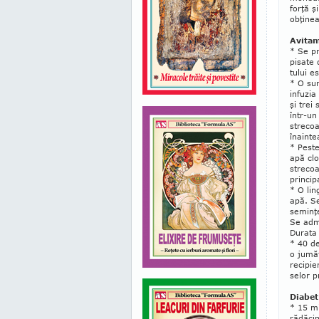
forţă ş
obţinea
Avita
* Se p
pisate 
tului e
* O sur
infuzia
şi trei
în­tr-u
strecoa
înainte
* Peste
apă clo
strecoa
princip
* O lin
apă. Se
seminţe
Se admi
Durata 
* 40 de
o jumă
recipie
selor p
Diabet
* 15 mi
rădăcin