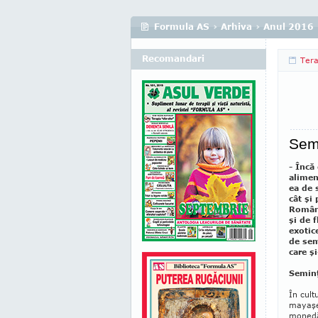
Formula AS
›
Arhiva
›
Anul 2016
Recomandari
Tera
Semi
- Încă
alimen
ea de 
cât şi
Români
şi de 
exotic
de sem
care şi
Seminţ
În cult
mayaşe 
monedă