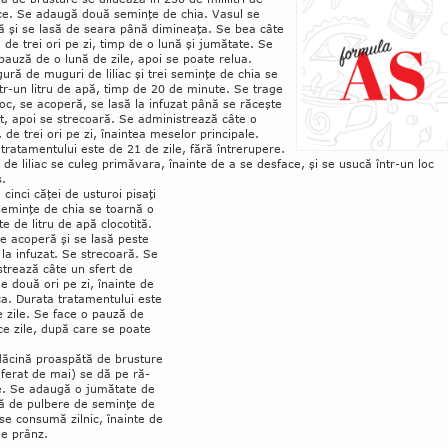
ce. Se adaugă două seminţe de chia. Vasul se
ă şi se lasă de seara până dimineaţa. Se bea câte
 de trei ori pe zi, timp de o lună şi jumătate. Se
pauză de o lună de zile, apoi se poate relua.
gură de muguri de liliac şi trei seminţe de chia se
ntr-un litru de apă, timp de 20 de minute. Se trage
oc, se acoperă, se lasă la infuzat până se răceşte
, apoi se strecoară. Se administrează câte o
, de trei ori pe zi, înaintea meselor prin­cipale.
tratamentului este de 21 de zile, fără în­trerupere.
 de liliac se culeg primăvara, înainte de a se desface, şi se usucă într-un loc
.
 cinci căţei de usturoi pisaţi
 seminţe de chia se toarnă o
e de litru de apă clocotită.
e acoperă şi se lasă peste
la infuzat. Se strecoară. Se
trează câte un sfert de
e două ori pe zi, înainte de
. Durata tratamen­tului este
 zile. Se face o pauză de
ce zile, după care se poate
ăcină proaspătă de brus­ture
ferat de mai) se dă pe ră­
e. Se adaugă o jumătate de
iţă de pulbere de seminţe de
 se consumă zilnic, înainte de
e prânz.