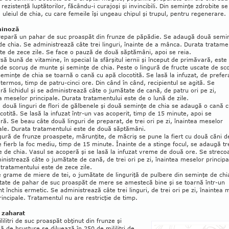
i rezistenţă luptătorilor, făcându-i curajoşi şi invincibili. Din seminţe zdrobite se
 uleiul de chia, cu care femeile îşi ungeau chipul şi trupul, pentru regenerare.
minoză
repară un pahar de suc proaspăt din frunze de păpădie. Se adaugă două se­mi
de chia. Se admi­nistrează câte trei linguri, îna­inte de a mânca. Durata trata­m
ste de zece zile. Se face o pauză de două săp­tă­mâni, apoi se reia.
să bună de vita­mine, în special la sfârşitul iernii şi în­ceput de primăvară, este
 de scoruş de munte şi seminţe de chia. Peste o lin­gură de fructe uscate de sc
 seminţe de chia se toar­nă o cană cu apă clocotită. Se lasă la infuzat, de prefer
n termos, timp de patru-cinci ore. Din când în când, recipientul se agită. Se
ră li­chidul şi se ad­ministrează câte o jumătate de cană, de patru ori pe zi,
a meselor principale. Durata tratamentului este de o lună de zile.
 două linguri de flori de gălbenele şi două seminţe de chia se adaugă o cană 
cotită. Se lasă la infuzat într-un vas acoperit, timp de 15 minute, apoi se
ră. Se beau câte două linguri de pre­parat, de trei ori pe zi, înaintea meselor
ale. Durata tratamentului este de două săptămâni.
gură de frunze proaspete, mărunţite, de măcriş se pune la fiert cu două căni d
 fierb la foc mediu, timp de 15 minute. Înainte de a stinge fo­cul, se adaugă tr
 de chia. Vasul se acoperă şi se lasă la infuzat vreme de două ore. Se streco
nistrează câte o jumătate de cană, de trei ori pe zi, înaintea meselor principa
tratamentului este de zece zile.
 grame de miere de tei, o jumătate de lin­guriţă de pulbere din seminţe de chia
tate de pahar de suc proaspăt de mere se amestecă bine şi se toarnă într-un
nt închis ermetic. Se admi­nis­trea­ză câte trei linguri, de trei ori pe zi, înaintea 
rincipale. Tratamentul nu are restricţie de timp.
 zaharat
lilitri de suc proaspăt obţinut din frunze şi
ă de brusture se diluează în 250 de mililitri de