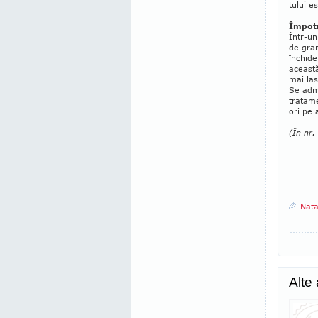
tului e
Împotr
Într-un
de gram
închide
această
mai las
Se admi
tratame
ori pe 
(În nr.
Nat
Alte