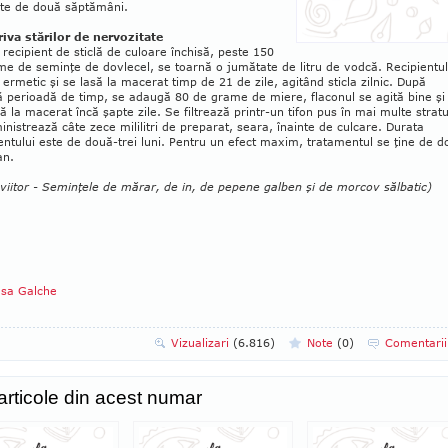
ste de două săptămâni.
iva stărilor de nervozitate
 recipient de sticlă de culoare închisă, peste 150
e de seminţe de dovlecel, se toar­nă o jumătate de litru de vodcă. Recipientul
 ermetic şi se lasă la macerat timp de 21 de zile, agitând sticla zilnic. După
 perioadă de timp, se adaugă 80 de grame de miere, flaconul se agită bine şi
ă la ma­cerat încă şapte zile. Se filtrează printr-un tifon pus în mai multe stratu
nistrează câte zece mililitri de preparat, seara, înainte de culcare. Durata
ntului este de două-trei luni. Pentru un efect maxim, trata­mentul se ţine de d
an.
 viitor - Seminţele de mărar, de in, de pepene galben şi de morcov sălbatic)
asa Galche
Vizualizari
(6.816)
Note
(
0
)
Comentari
 articole din acest numar