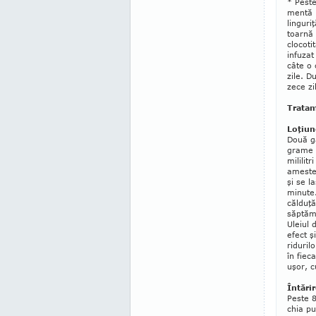
* Peste
mentă 
linguri
toarnă 
clocoti
infuzat
câte o 
zile. D
zece zi
Trata
Loţiun
Două g
grame d
mililitr
amestec
şi se l
minute.
călduţă
săp­tă
Uleiul 
efect ş
ri­duril
în fiec
uşor, c
Întărir
Peste 
chia pu