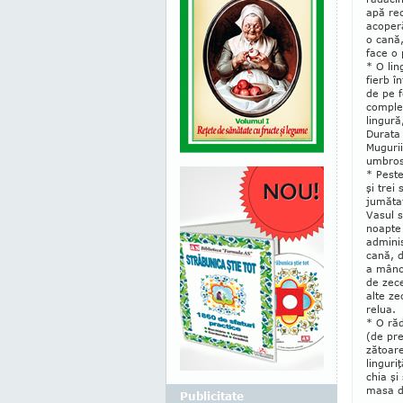
apă re
acoper
o cană,
face o 
* O lin
fierb î
de pe f
complet
lingură
Durata 
Mugurii
umbros
* Peste
şi trei
jumătat
Vasul s
noapte 
adminis
cană, d
a mânca
de zece
alte ze
relua.
* O răd
(de pre
zătoar
lin­gur
chia şi
masa d
Publicitate