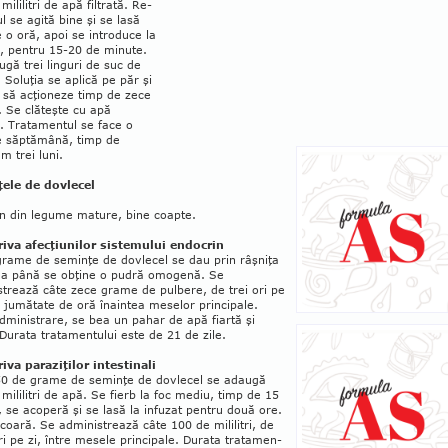
mililitri de apă filtrată. Re­
ul se agită bine şi se lasă
 o oră, apoi se introduce la
r, pentru 15-20 de minute.
­gă trei linguri de suc de
 Soluţia se aplică pe păr şi
 să acţioneze timp de zece
 Se clă­teşte cu apă
. Tratamentul se face o
e săptămână, timp de
 trei luni.
ele de dovlecel
in din legume mature, bine coapte.
iva afecţiunilor sistemului endocrin
grame de seminţe de dovlecel se dau prin râşniţa
ea până se obţine o pudră omogenă. Se
trează câte zece grame de pulbere, de trei ori pe
o jumătate de oră înaintea meselor principale.
ministrare, se bea un pahar de apă fiartă şi
 Durata tratamentului este de 21 de zile.
iva paraziţilor intestinali
50 de grame de seminţe de do­vle­cel se adaugă
mililitri de apă. Se fierb la foc mediu, timp de 15
, se acoperă şi se lasă la infuzat pentru două ore.
coară. Se administrează câte 100 de mililitri, de
i pe zi, între mesele principale. Durata tratamen­