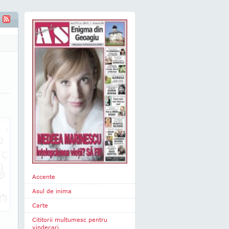
ţin cunoscute ale naturii
Accente
Asul de inima
Carte
Cititorii multumesc pentru
vindecari