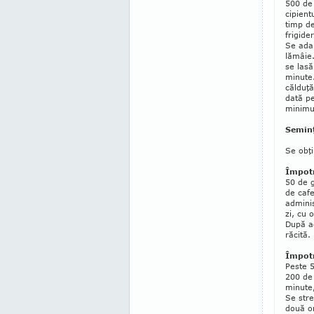
500 de 
cipient
timp de
frigide
Se adau
lămâie.
se lasă
minute.
călduţă
dată p
minimum
Seminţ
Se obţ
Împotr
50 de 
de caf
adminis
zi, cu 
După ad
răcită.
Împotr
Peste 
200 de 
minu­te
Se stre
două or