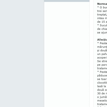
Normal
* O bu
trei se
treptat
intea m
de 15 z
* Sucul
de chia
se ajun
Afecţi
* Pest
mărunţ
şi două
un paha
acoperă
Se stre
pe parc
tratame
* Peste
păducel
se toar
clocoti
lasă la
două o
30 de mi
o jumăt
meselor
tratame