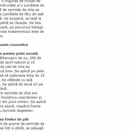
 o linguriţă de frunze de
mărunţite şi o jumătate de
ţă de seminţe de chia se
o jumătate de litru de apă
tă. Se acoperă, se lasă la
 până se răceşte. Se bea
cană, pe parcursul întregii
urata tratamentului este de
le.
mente cosmetice
e pentru piele uscată
ălbenuşuri de ou, 250 de
e iaurt natural şi 15
i de ulei de chia se
ă bine. Se aplică pe piele
asă să acţioneze timp de 15
 Se clăteşte cu apă
. Se aplică de două ori pe
mână.
din seminţe de chia are
i împotriva cearcănelor şi
or din jurul ochilor. Se aplică
are seară, masând foarte
u buricele degetelor.
ea firelor de păr
80 de grame de seminţe de
se într-o sticlă, se adaugă