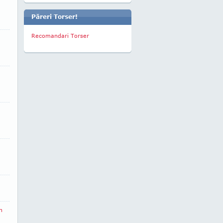
Păreri Torser!
Recomandari Torser
n