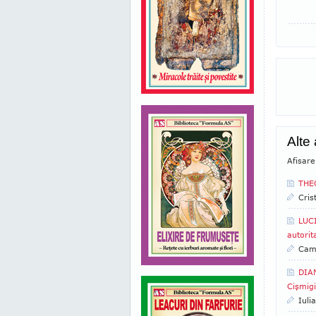
Alte
Afisare
THEO
Cris
LUC
autorit
Came
DIAN
Cişmigi
Iuli