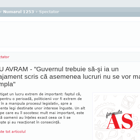
›
Numarul 1253
› Spectator
tator
U AVRAM - "Guvernul trebuie să-şi ia un
jament scris că asemenea lucruri nu se vor m
mpla"
igat un lucru extrem de important: faptul că,
entru o perioadă, politicienii vor fi extrem de
i în a manipula procesul legis­la­tiv, spre a
nta legi destinate unor interese înguste. Un alt
 pe care eu îl socotesc mult mai important, este
că oamenii au înţeles exact ceea ce li se
şte şi au reacţionat în con­secinţă.
ste tot articolul