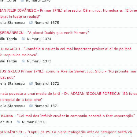
tian Curte
Numarul 1376
AN FILIP IOVĂNESC - Primar (PNL) al oraşului Călan, jud. Hunedoara: "E bine
librat în toate şi realist!"
lia Starcescu
Numarul 1375
 ŞERBĂNESCU - "A plecat Daddy şi a venit Mommy"
diu Tarziu
Numarul 1374
DUNGACIU - "România a eşuat în cel mai important proiect al ei de politică
ă: Republica Moldova"
diu Tarziu
Numarul 1373
US GRECU Primar (PNL), comuna Axente Sever, jud. Sibiu - "Nu promite mai
cât poţi"
lia Starcescu
Numarul 1372
nata poveste a unui medic de ţară - Dr. ADRIAN NICOLAE POPESCU: "Să folo
 dreptul de-a face bine"
lia Starcescu
Numarul 1371
BARNA - "Cel mai des întâlnit cuvânt în campania noastră a fost «speranţă»"
ian Rus
Numarul 1370
ŞERBĂNESCU - "Faptul că PSD a pierdut alegerile atât de categoric arată că