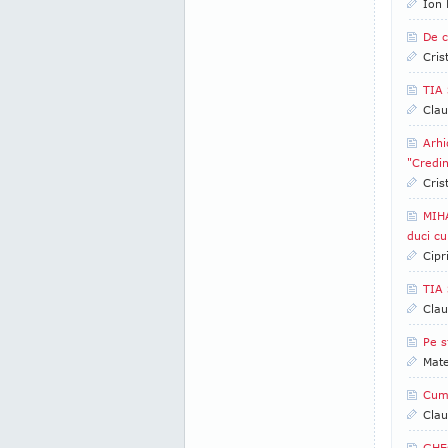
Ion 
De c
Cris
TIA 
Clau
Arhi
"Credin
Cris
MIHA
duci cu
Cipr
TIA 
Clau
Pe s
Mate
Cum 
Clau
GHEO