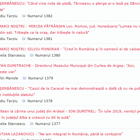
ŞERBĂNESCU: "Când vine nota de plată, Tăriceanu o şterge şi-o lasă pe Dănci
te"
diu Tarziu
Numarul 1382
MARII NOŞTRI - MIRCEA PĂTRÂNJAN Loc. Romos, jud. Hunedoara:"Lumea nu 
din sat. Trăieşte ca la oraş, dar trăieşte în natură"
diu Tarziu
Numarul 1381
ARII NOŞTRI: SILVIU PONORAN - "Cred în România şi în oamenii ei de valoar
lia Starcescu
Numarul 1380
AN DUMITRACHE - Directorul Muzeului Municipal din Curtea de Argeş: "Aici,
 este vie!"
lin Manole
Numarul 1379
ŞERBĂNESCU - "Cazul de la Caracal ne mai demonstrează o dată că nu ne pu
instituţiile statului"
diu Tarziu
Numarul 1378
ltean la cârma unui judeţ din Ardeal - ION DUMITREL: "În iulie 2019, venitul p
r în judeţul Alba a crescut cu 60 la sută"
lia Starcescu
Numarul 1377
TIAN LAZAROVICI - "Ne-am integrat în România, până la contopire"