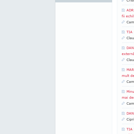
Cris
ADRI
fii echi
Came
TIA
Clau
DAN 
extern
Clau
MARI
mult de
Came
Minu
mai des
Came
DAN 
Cipr
TIA 