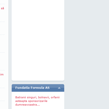
 să
sim
Fundatia Formula AS
Batranii singuri, bolnavii, orfanii
asteapta sponsorizarile
dumneavoastra...