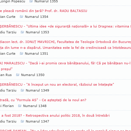
Longin Popescu
Numarul 1355
e pleacă românii din ţară? Prof. dr. RADU BALTASIU
tian Curte
Numarul 1354
ŞERBĂNESCU - "Ultima idee «de siguranţă naţională» a lui Dragnea: vitamina 
diu Tarziu
Numarul 1353
diacon lect. dr. IONUŢ MAVRICHI, Facultatea de Teologie Ortodoxă din Bucureş
ţa din lume n-a dispărut. Umanitatea este la fel de credincioasă ca întotdeaun
tian Curte
Numarul 1351
I MARALESCU - "Dacă i-ai promis ceva bănăţeanului, fă! Că pe bănăţean nu-l
 preşul"
ian Rus
Numarul 1350
ŞERBĂNESCU - "A început un nou an electoral, războiul se înteţeşte"
diu Tarziu
Numarul 1349
tradă, cu "Formula AS" - Ce aşteptaţi de la noul an?
i Florian
Numarul 1348
a fost 2018? - Retrospectiva anului politic 2018, în două întrebări
diu Tarziu
Numarul 1347
RGHE DAMIAN - "Nu e lider adevărat cel ce crede că le rezolvă singur pe toa