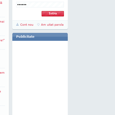
lă
mai
Cont nou
Am uitat parola
Publicitate
e!"
tem
e