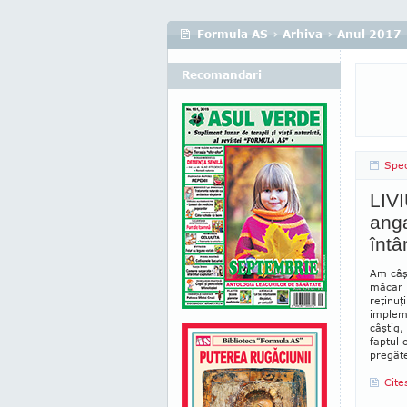
Formula AS
›
Arhiva
›
Anul 2017
Recomandari
Spec
LIVI
anga
întâ
Am câşt
măcar p
reţinuţ
impleme
câştig,
faptul 
pregăte
Cite