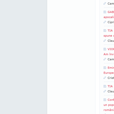
Came
GABR
apocali
Cipr
TIA 
spune 
Clau
VIOR
Am înv
Came
Emin
Europe
Cris
TIA
Clau
Conf
un pop
români