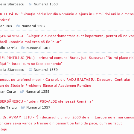
lia Starcescu
Numarul 1363
IEL PĂUN: "Situaţia pădurilor din România a ajuns în ultimii doi ani la dimens
ptice!"
ian Rus
Numarul 1362
ŞERBĂNESCU - "Alegerile europarlamentare sunt importante, pentru că ne vo
dacă România mai vrea să fie în UE"
diu Tarziu
Numarul 1361
EL PINTILIUC (PNL) - primarul comunei Burla, jud. Suceava: "Nu-mi place ris
ăţat în Israel cum se face economie"
lia Starcescu
Numarul 1359
escu, pe telefonul mobil - Cu prof. dr. RADU BALTASIU, Directorul Centrului
an de Studii în Probleme Etnice al Academiei Române
tian Curte
Numarul 1358
 ŞERBĂNESCU - "Liderii PSD-ALDE ofensează România"
diu Tarziu
Numarul 1357
. Dr. AVRAM FIŢIU - "În decursul ultimilor 2000 de ani, Europa nu a mai cunos
or care să-şi vândă o treime din pământ pe timp de pace, cum au făcut
i&qu