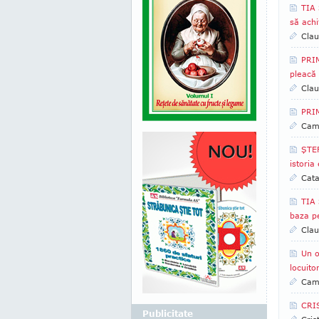
TIA 
să achi
Clau
PRI
pleacă 
Clau
PRIM
Came
ŞTEF
istoria
Cata
TIA 
baza pe 
Clau
Un o
locuito
Came
CRIS
Publicitate