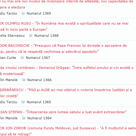
l nu mai are nici nivelul de mobilizare internă de altădată, nici capacitatea de
gere a electora
diu Tarziu
Numarul 1369
R OLIMPIU RUSU - "În România mai există o spiritualitate care nu se mai
ză în nicio parte a Europei"
lia Starcescu
Numarul 1368
OR BACONSCHI - "Presupun că Papa Francisc îşi doreşte o apropiere de
şi, pentru că le respectă vechimea şi adevărul apostolic"
tian Curte
Numarul 1367
da vinului românesc - Domeniul Drăgaşi: "Între sufletul omului şi vin există o
ă misterioasă"
lin Manole
Numarul 1366
ŞERBĂNESCU - "PSD şi ALDE au mai obţinut o victorie împotriva Justiţiei şi a
or cinstiţi"
diu Tarziu
Numarul 1365
IAN ŞTEFAN - "Întoarcerea spre lumea satului a luat avânt extraordinar"
lin Manole
Numarul 1364
OR ION ZDROB (comuna Fundu Moldovei, jud Suceava) - "A fi mulţumit e sem
mpul să te retragi!"