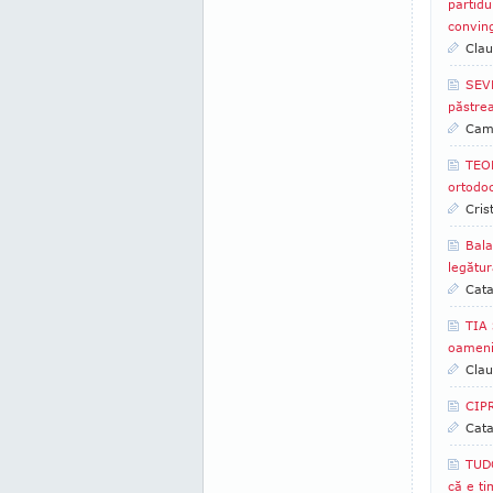
partidu
convin
Clau
SEVE
păstrea
Came
TEOD
ortodoc
Cris
Bala
legătur
Cata
TIA 
oamenil
Clau
CIPR
Cata
TUD
că e ti