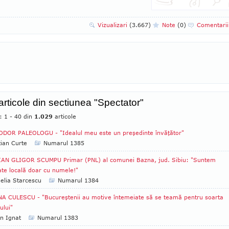
Vizualizari
(3.667)
Note
(0)
Comentari
 articole din sectiunea "Spectator"
: 1 - 40 din
1.029
articole
DOR PALEOLOGU - "Idealul meu este un preşedinte învăţător"
tian Curte
Numarul 1385
IAN GLIGOR SCUMPU Primar (PNL) al comunei Bazna, jud. Sibiu: "Suntem
ate locală doar cu numele!"
lia Starcescu
Numarul 1384
A CULESCU - "Bucureştenii au motive întemeiate să se teamă pentru soarta
ului"
an Ignat
Numarul 1383