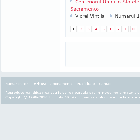
Centenarul Unirii în Statele
Sacramento
Viorel Vintila
Numarul 
1
2
3
4
5
6
7
›
»
Numar curent
|
Arhiva
|
Abonamente
|
Publicitate
|
Contact
Reproducerea, difuzarea sau folosirea partiala sau in intregime a materialel
Copyright © 1998-2016
Formula AS
. Va rugam sa cititi cu atentie
termenii s