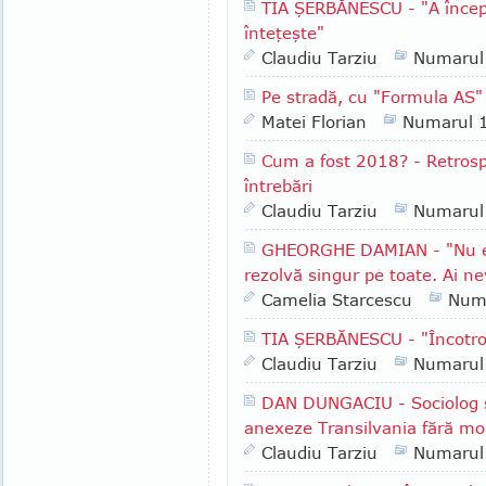
TIA ŞERBĂNESCU - "A începu
înteţeşte"
Claudiu Tarziu
Numarul
Pe stradă, cu "Formula AS" 
Matei Florian
Numarul 
Cum a fost 2018? - Retrospe
întrebări
Claudiu Tarziu
Numarul
GHEORGHE DAMIAN - "Nu e l
rezolvă singur pe toate. Ai ne
Camelia Starcescu
Num
TIA ŞERBĂNESCU - "Încotr
Claudiu Tarziu
Numarul
DAN DUNGACIU - Sociolog şi 
anexeze Transilvania fără mod
Claudiu Tarziu
Numarul