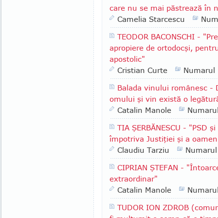
care nu se mai păstrează în n
Camelia Starcescu
Num
TEODOR BACONSCHI - "Presu
apropiere de ortodocşi, pentr
apostolic"
Cristian Curte
Numarul
Balada vinului românesc - 
omului şi vin există o legătur
Catalin Manole
Numaru
TIA ŞERBĂNESCU - "PSD şi A
împotriva Justiţiei şi a oameni
Claudiu Tarziu
Numarul
CIPRIAN ŞTEFAN - "Întoarce
extraordinar"
Catalin Manole
Numaru
TUDOR ION ZDROB (comuna 