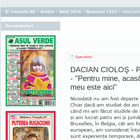
Formula AS
›
Arhiva
›
Anul 2016
›
Numarul 1242
› Spectat
Recomandari
Spectator
DACIAN CIOLOŞ - Pri
- "Pentru mine, acas
meu este aici"
Niciodată nu am fost departe 
Chiar dacă am studiat doi ani 
când mi-am făcut studiile de sp
şi am lucrat patru ani şi jumă
Bruxelles, în Belgia, cât am f
eu­ropean, am consi­derat înt
sunt experienţe temporare, d