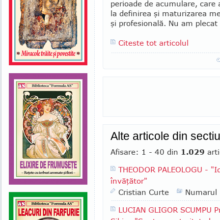
perioade de acumulare, care a
la definirea şi maturizarea m
şi profesională. Nu am plecat
Citeste tot articolul
Alte articole din sect
Afisare: 1 - 40 din
1.029
arti
THEODOR PALEOLOGU - "Ide
învăţător"
Cristian Curte
Numarul
LUCIAN GLIGOR SCUMPU Pri