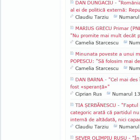
DAN DUNGACIU - "România a
al ei de politică externă: Rep
Claudiu Tarziu
Numarul
MARIUS GRECU Primar (PNL)
"Nu promite mai mult decât p
Camelia Starcescu
Num
Minunata poveste a unui m
POPESCU: "Să folosim mai des
Camelia Starcescu
Num
DAN BARNA - "Cel mai des î
fost «speranţă»"
Ciprian Rus
Numarul 1
TIA ŞERBĂNESCU - "Faptul c
categoric arată că partidul nu
internă de altădată, nici capa
Claudiu Tarziu
Numarul
SEVER OLIMPIU RUSU - "În R