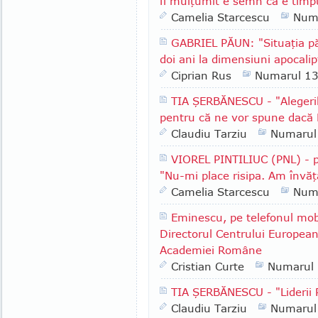
fi mulţumit e semn că e timpu
Camelia Starcescu
Num
GABRIEL PĂUN: "Situaţia păd
doi ani la dimensiuni apocalip
Ciprian Rus
Numarul 1
TIA ŞERBĂNESCU - "Alegeri
pentru că ne vor spune dacă 
Claudiu Tarziu
Numarul
VIOREL PINTILIUC (PNL) - p
"Nu-mi place risipa. Am învăţ
Camelia Starcescu
Num
Eminescu, pe telefonul mob
Directorul Centrului European
Academiei Române
Cristian Curte
Numarul
TIA ŞERBĂNESCU - "Lideri
Claudiu Tarziu
Numarul