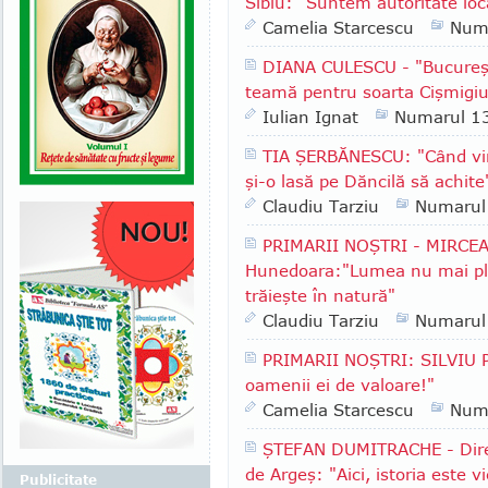
Sibiu: "Suntem autoritate lo
Camelia Starcescu
Num
DIANA CULESCU - "Bucureşt
teamă pentru soarta Cişmigiu
Iulian Ignat
Numarul 1
TIA ŞERBĂNESCU: "Când vin
şi-o lasă pe Dăncilă să achite
Claudiu Tarziu
Numarul
PRIMARII NOŞTRI - MIRCEA
Hunedoara:"Lumea nu mai plea
trăieşte în natură"
Claudiu Tarziu
Numarul
PRIMARII NOŞTRI: SILVIU P
oamenii ei de valoare!"
Camelia Starcescu
Num
ŞTEFAN DUMITRACHE - Direc
de Argeş: "Aici, istoria este vi
Publicitate