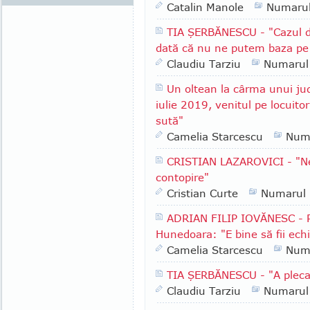
Catalin Manole
Numaru
TIA ŞERBĂNESCU - "Cazul d
dată că nu ne putem baza pe in
Claudiu Tarziu
Numarul
Un oltean la cârma unui ju
iulie 2019, venitul pe locuito
sută"
Camelia Starcescu
Num
CRISTIAN LAZAROVICI - "Ne
contopire"
Cristian Curte
Numarul
ADRIAN FILIP IOVĂNESC - Pr
Hunedoara: "E bine să fii echil
Camelia Starcescu
Num
TIA ŞERBĂNESCU - "A pleca
Claudiu Tarziu
Numarul