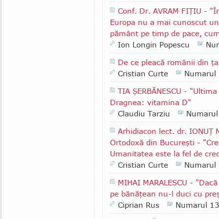
Conf. Dr. AVRAM FIŢIU - "În
Europa nu a mai cunoscut un 
pământ pe timp de pace, cum
Ion Longin Popescu
Nu
De ce pleacă românii din ţ
Cristian Curte
Numarul
TIA ŞERBĂNESCU - "Ultima i
Dragnea: vitamina D"
Claudiu Tarziu
Numarul
Arhidiacon lect. dr. IONUŢ
Ortodoxă din Bucureşti - "Cre
Umanitatea este la fel de cre
Cristian Curte
Numarul
MIHAI MARALESCU - "Dacă i
pe bănăţean nu-l duci cu pre
Ciprian Rus
Numarul 1