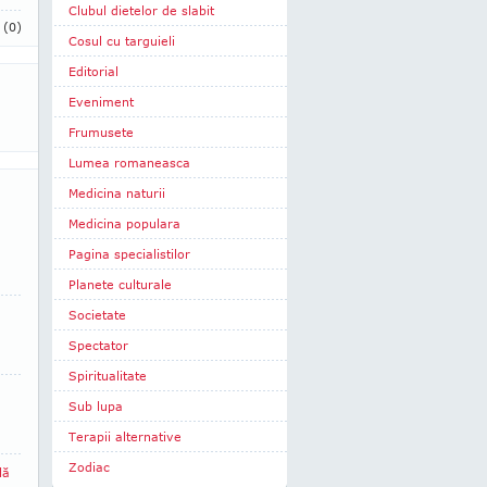
Clubul dietelor de slabit
i
(0)
Cosul cu targuieli
Editorial
Eveniment
Frumusete
Lumea romaneasca
Medicina naturii
Medicina populara
Pagina specialistilor
Planete culturale
Societate
Spectator
Spiritualitate
Sub lupa
Terapii alternative
Zodiac
lă