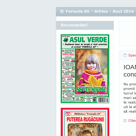
Formula AS
›
Arhiva
›
Anul 2016
Recomandari
Spec
IOAN
cond
Nu prom
promit 
lucrul 
mari sa
le real
uit la 
să rea­
Cite