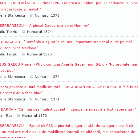
AN FILIP IOVĂNESC - Primar (PNL) al oraşului Călan, jud. Hunedoara: "E bine
librat în toate şi realist!"
lia Starcescu
Numarul 1375
 ŞERBĂNESCU - "A plecat Daddy şi a venit Mommy"
diu Tarziu
Numarul 1374
DUNGACIU - "România a eşuat în cel mai important proiect al ei de politică
ă: Republica Moldova"
diu Tarziu
Numarul 1373
US GRECU Primar (PNL), comuna Axente Sever, jud. Sibiu - "Nu promite mai
cât poţi"
lia Starcescu
Numarul 1372
nata poveste a unui medic de ţară - Dr. ADRIAN NICOLAE POPESCU: "Să folo
 dreptul de-a face bine"
lia Starcescu
Numarul 1371
BARNA - "Cel mai des întâlnit cuvânt în campania noastră a fost «speranţă»"
ian Rus
Numarul 1370
ŞERBĂNESCU - "Faptul că PSD a pierdut alegerile atât de categoric arată că
l nu mai are nici nivelul de mobilizare internă de altădată, nici capacitatea de
gere a electora