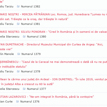
te"
diu Tarziu
Numarul 1382
MARII NOŞTRI - MIRCEA PĂTRÂNJAN Loc. Romos, jud. Hunedoara:"Lumea nu 
din sat. Trăieşte ca la oraş, dar trăieşte în natură"
diu Tarziu
Numarul 1381
ARII NOŞTRI: SILVIU PONORAN - "Cred în România şi în oamenii ei de valoar
lia Starcescu
Numarul 1380
AN DUMITRACHE - Directorul Muzeului Municipal din Curtea de Argeş: "Aici,
 este vie!"
lin Manole
Numarul 1379
ŞERBĂNESCU - "Cazul de la Caracal ne mai demonstrează o dată că nu ne pu
instituţiile statului"
diu Tarziu
Numarul 1378
ltean la cârma unui judeţ din Ardeal - ION DUMITREL: "În iulie 2019, venitul p
r în judeţul Alba a crescut cu 60 la sută"
lia Starcescu
Numarul 1377
TIAN LAZAROVICI - "Ne-am integrat în România, până la contopire"
tian Curte
Numarul 1376