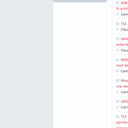
ADRI
fii echi
Came
TIA
Clau
DAN 
extern
Clau
MARI
mult de
Came
Minu
mai des
Came
DAN 
Cipr
TIA 
partidu
convin