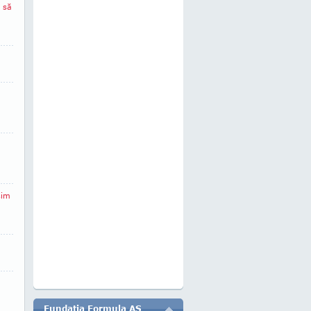
 să
sim
Fundatia Formula AS