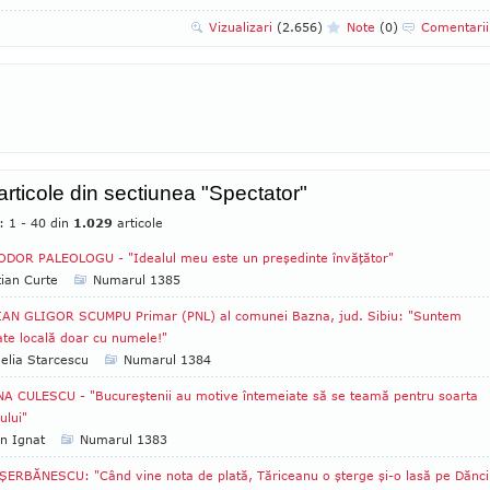
Vizualizari
(2.656)
Note
(0)
Comentari
 articole din sectiunea "Spectator"
: 1 - 40 din
1.029
articole
DOR PALEOLOGU - "Idealul meu este un preşedinte învăţător"
tian Curte
Numarul 1385
IAN GLIGOR SCUMPU Primar (PNL) al comunei Bazna, jud. Sibiu: "Suntem
ate locală doar cu numele!"
lia Starcescu
Numarul 1384
A CULESCU - "Bucureştenii au motive întemeiate să se teamă pentru soarta
ului"
an Ignat
Numarul 1383
ŞERBĂNESCU: "Când vine nota de plată, Tăriceanu o şterge şi-o lasă pe Dănci