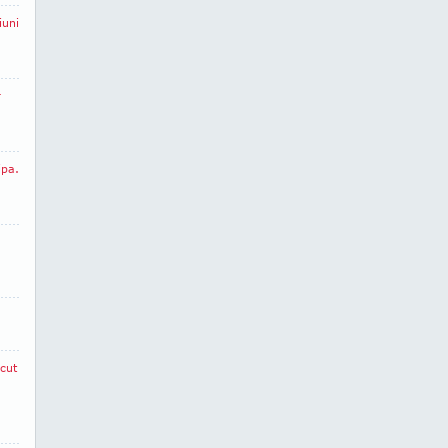
iuni
r
ipa.
cut