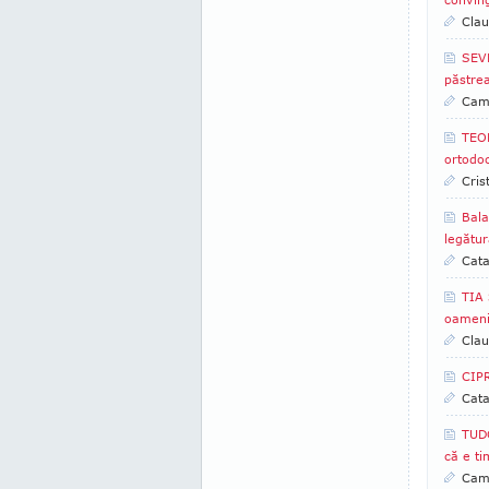
Clau
SEVE
păstrea
Came
TEOD
ortodoc
Cris
Bala
legătur
Cata
TIA 
oamenil
Clau
CIPR
Cata
TUD
că e ti
Came