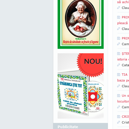
să achi
Clau
PRI
pleacă 
Clau
PRIM
Came
ŞTEF
istoria
Cata
TIA 
baza pe 
Clau
Un o
locuito
Came
CRIS
Cris
Publicitate