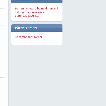
Batranii singuri, bolnavii, orfanii
asteapta sponsorizarile
dumneavoastra...
Păreri Torser!
Recomandari Torser
n