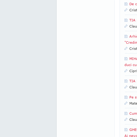
De c
Cris
TIA 
Clau
Arhi
"Credin
Cris
MIHA
duci cu
Cipr
TIA 
Clau
Pe s
Mate
Cum 
Clau
GHEO
Ai nevo