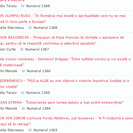
diu Tarziu
Numarul 1369
R OLIMPIU RUSU - "În România mai există o spiritualitate care nu se mai
ză în nicio parte a Europei"
lia Starcescu
Numarul 1368
OR BACONSCHI - "Presupun că Papa Francisc îşi doreşte o apropiere de
şi, pentru că le respectă vechimea şi adevărul apostolic"
tian Curte
Numarul 1367
da vinului românesc - Domeniul Drăgaşi: "Între sufletul omului şi vin există o
ă misterioasă"
lin Manole
Numarul 1366
ŞERBĂNESCU - "PSD şi ALDE au mai obţinut o victorie împotriva Justiţiei şi a
or cinstiţi"
diu Tarziu
Numarul 1365
IAN ŞTEFAN - "Întoarcerea spre lumea satului a luat avânt extraordinar"
lin Manole
Numarul 1364
OR ION ZDROB (comuna Fundu Moldovei, jud Suceava) - "A fi mulţumit e sem
mpul să te retragi!"
lia Starcescu
Numarul 1363