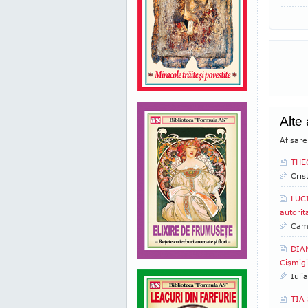
Alte
Afisare
THEO
Cris
LUC
autorit
Came
DIAN
Cişmigi
Iuli
TIA 