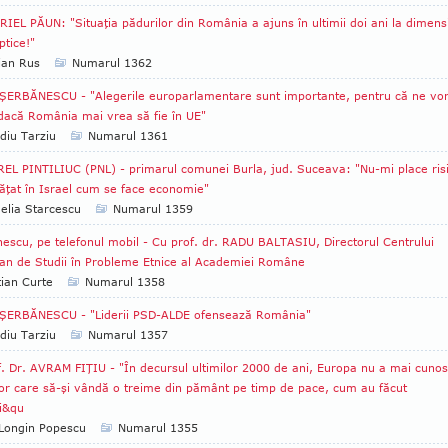
IEL PĂUN: "Situaţia pădurilor din România a ajuns în ultimii doi ani la dimens
ptice!"
ian Rus
Numarul 1362
ŞERBĂNESCU - "Alegerile europarlamentare sunt importante, pentru că ne vo
dacă România mai vrea să fie în UE"
diu Tarziu
Numarul 1361
EL PINTILIUC (PNL) - primarul comunei Burla, jud. Suceava: "Nu-mi place ris
ăţat în Israel cum se face economie"
lia Starcescu
Numarul 1359
escu, pe telefonul mobil - Cu prof. dr. RADU BALTASIU, Directorul Centrului
an de Studii în Probleme Etnice al Academiei Române
tian Curte
Numarul 1358
 ŞERBĂNESCU - "Liderii PSD-ALDE ofensează România"
diu Tarziu
Numarul 1357
. Dr. AVRAM FIŢIU - "În decursul ultimilor 2000 de ani, Europa nu a mai cunos
or care să-şi vândă o treime din pământ pe timp de pace, cum au făcut
i&qu
Longin Popescu
Numarul 1355