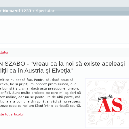
›
Numarul 1233
› Spectator
tator
 SZABO - "Vreau ca la noi să existe aceleaşi
iţii ca în Austria şi Elveţia"
it ce nu pot să fac. Pentru că, dacă apuc să
ceva, fie şi pripit, îmi onorez promisiunea, duc
la bun sfârşit, chiar dacă asta presupune, uneori,
crificii. Sunt multe pro­iecte pe care mi-aş dori să
izez mâine, dar nu se poate. Pe de altă parte, mă
alţii, la alte co­mune din zonă, şi văd că nu reuşesc
li­zeze ceea ce noi am făcut în­tr-o pe­rioadă scur­tă.
ste tot articolul