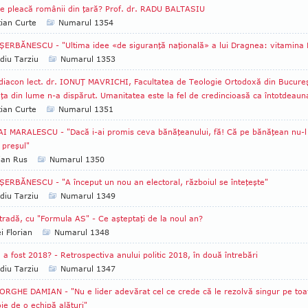
e pleacă românii din ţară? Prof. dr. RADU BALTASIU
tian Curte
Numarul 1354
ŞERBĂNESCU - "Ultima idee «de siguranţă naţională» a lui Dragnea: vitamina 
diu Tarziu
Numarul 1353
diacon lect. dr. IONUŢ MAVRICHI, Facultatea de Teologie Ortodoxă din Bucureş
ţa din lume n-a dispărut. Umanitatea este la fel de credincioasă ca întotdeaun
tian Curte
Numarul 1351
I MARALESCU - "Dacă i-ai promis ceva bănăţeanului, fă! Că pe bănăţean nu-l
 preşul"
ian Rus
Numarul 1350
ŞERBĂNESCU - "A început un nou an electoral, războiul se înteţeşte"
diu Tarziu
Numarul 1349
tradă, cu "Formula AS" - Ce aşteptaţi de la noul an?
i Florian
Numarul 1348
a fost 2018? - Retrospectiva anului politic 2018, în două întrebări
diu Tarziu
Numarul 1347
RGHE DAMIAN - "Nu e lider adevărat cel ce crede că le rezolvă singur pe toa
ie de o echipă alături"