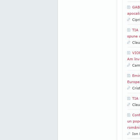
GABR
apocali
Cipr
TIA 
spune 
Clau
VIOR
Am înv
Came
Emin
Europe
Cris
TIA
Clau
Conf
un pop
români
Ion 