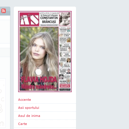
Accente
Asii sportului
Asul de inima
Carte