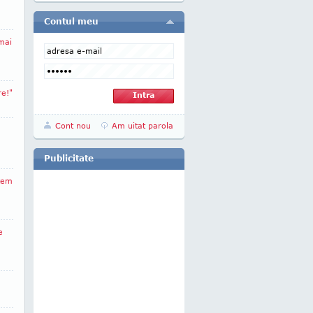
Contul meu
mai
e!"
Cont nou
Am uitat parola
Publicitate
tem
e