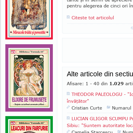
pentru alegerea de cinci ori în
Citeste tot articolul
Alte articole din sect
Afisare: 1 - 40 din
1.029
arti
THEODOR PALEOLOGU - "Ide
învăţător"
Cristian Curte
Numarul
LUCIAN GLIGOR SCUMPU Pri
Sibiu: "Suntem autoritate lo
Camelia Starcescu
Num