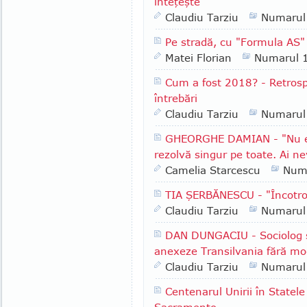
înteţeşte"
Claudiu Tarziu
Numarul
Pe stradă, cu "Formula AS" 
Matei Florian
Numarul 
Cum a fost 2018? - Retrospe
întrebări
Claudiu Tarziu
Numarul
GHEORGHE DAMIAN - "Nu e l
rezolvă singur pe toate. Ai ne
Camelia Starcescu
Num
TIA ŞERBĂNESCU - "Încotr
Claudiu Tarziu
Numarul
DAN DUNGACIU - Sociolog şi 
anexeze Transilvania fără mod
Claudiu Tarziu
Numarul
Centenarul Unirii în Statele