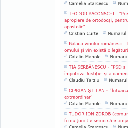
Camelia Starcescu
Num
TEODOR BACONSCHI - "Presu
apropiere de ortodocşi, pentr
apostolic"
Cristian Curte
Numarul
Balada vinului românesc - 
omului şi vin există o legătur
Catalin Manole
Numaru
TIA ŞERBĂNESCU - "PSD şi A
împotriva Justiţiei şi a oameni
Claudiu Tarziu
Numarul
CIPRIAN ŞTEFAN - "Întoarce
extraordinar"
Catalin Manole
Numaru
TUDOR ION ZDROB (comuna 
fi mulţumit e semn că e timpu
Camelia Starcescu
Num