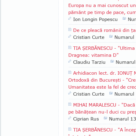
Europa nu a mai cunoscut un 
pământ pe timp de pace, cum
Ion Longin Popescu
Nu
De ce pleacă românii din ţ
Cristian Curte
Numarul
TIA ŞERBĂNESCU - "Ultima i
Dragnea: vitamina D"
Claudiu Tarziu
Numarul
Arhidiacon lect. dr. IONUŢ
Ortodoxă din Bucureşti - "Cre
Umanitatea este la fel de cre
Cristian Curte
Numarul
MIHAI MARALESCU - "Dacă i
pe bănăţean nu-l duci cu pre
Ciprian Rus
Numarul 1
TIA ŞERBĂNESCU - "A începu