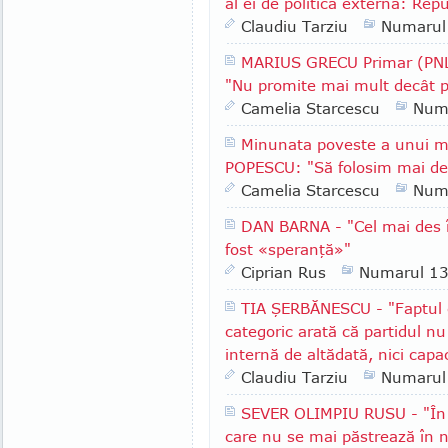
al ei de politică externă: Rep
Claudiu Tarziu
Numarul
MARIUS GRECU Primar (PNL)
"Nu promite mai mult decât p
Camelia Starcescu
Num
Minunata poveste a unui m
POPESCU: "Să folosim mai des
Camelia Starcescu
Num
DAN BARNA - "Cel mai des î
fost «speranţă»"
Ciprian Rus
Numarul 1
TIA ŞERBĂNESCU - "Faptul c
categoric arată că partidul nu
internă de altădată, nici capa
Claudiu Tarziu
Numarul
SEVER OLIMPIU RUSU - "În R
care nu se mai păstrează în n