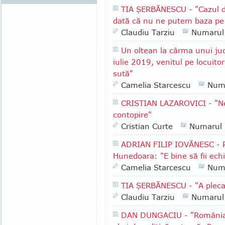
TIA ŞERBĂNESCU - "Cazul d
dată că nu ne putem baza pe in
Claudiu Tarziu
Numarul
Un oltean la cârma unui ju
iulie 2019, venitul pe locuito
sută"
Camelia Starcescu
Num
CRISTIAN LAZAROVICI - "Ne
contopire"
Cristian Curte
Numarul
ADRIAN FILIP IOVĂNESC - Pr
Hunedoara: "E bine să fii echil
Camelia Starcescu
Num
TIA ŞERBĂNESCU - "A pleca
Claudiu Tarziu
Numarul
DAN DUNGACIU - "România a