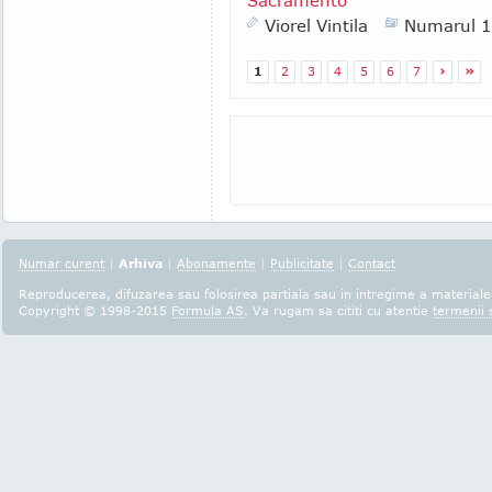
Sacramento
Viorel Vintila
Numarul 
1
2
3
4
5
6
7
›
»
Numar curent
|
Arhiva
|
Abonamente
|
Publicitate
|
Contact
Reproducerea, difuzarea sau folosirea partiala sau in intregime a materialel
Copyright © 1998-2015
Formula AS
. Va rugam sa cititi cu atentie
termenii s