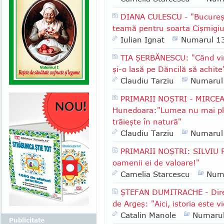
DIANA CULESCU - "Bucureşt
teamă pentru soarta Cişmigiu
Iulian Ignat
Numarul 1
TIA ŞERBĂNESCU: "Când vin
şi-o lasă pe Dăncilă să achite
Claudiu Tarziu
Numarul
PRIMARII NOŞTRI - MIRCEA
Hunedoara:"Lumea nu mai plea
trăieşte în natură"
Claudiu Tarziu
Numarul
PRIMARII NOŞTRI: SILVIU P
oamenii ei de valoare!"
Camelia Starcescu
Num
ŞTEFAN DUMITRACHE - Direc
de Argeş: "Aici, istoria este vi
Catalin Manole
Numaru
Publicitate