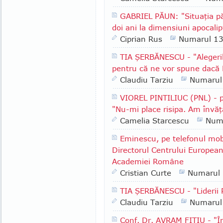
GABRIEL PĂUN: "Situaţia păd
doi ani la dimensiuni apocalip
Ciprian Rus
Numarul 1
TIA ŞERBĂNESCU - "Alegeri
pentru că ne vor spune dacă 
Claudiu Tarziu
Numarul
VIOREL PINTILIUC (PNL) - p
"Nu-mi place risipa. Am învăţ
Camelia Starcescu
Num
Eminescu, pe telefonul mob
Directorul Centrului European
Academiei Române
Cristian Curte
Numarul
TIA ŞERBĂNESCU - "Lideri
Claudiu Tarziu
Numarul
Conf. Dr. AVRAM FIŢIU - "În