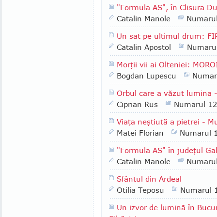
"Formula AS", în Clisura Dun
Catalin Manole
Numaru
Un sat pe ultimul drum: FI
Catalin Apostol
Numaru
Morţii vii ai Olteniei: MORO
Bogdan Lupescu
Numar
Orbul care a văzut lumina
Ciprian Rus
Numarul 1
Viaţa neştiută a pietrei - M
Matei Florian
Numarul 
"Formula AS" în judeţul Gal
Catalin Manole
Numaru
Sfântul din Ardeal
Otilia Teposu
Numarul 
Un izvor de lumină în Bucur