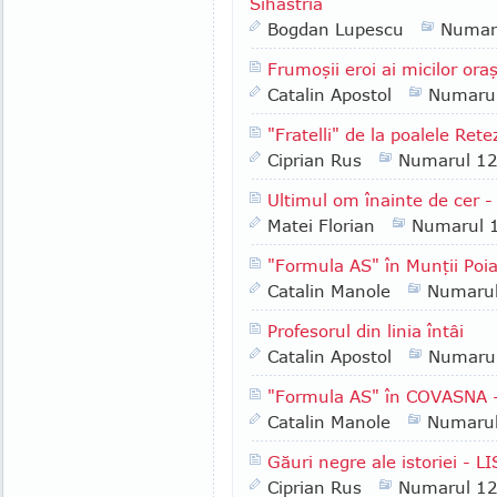
Sihăstria
Bogdan Lupescu
Numar
Frumoşii eroi ai micilor ora
Catalin Apostol
Numaru
"Fratelli" de la poalele Rete
Ciprian Rus
Numarul 1
Ultimul om înainte de cer -
Matei Florian
Numarul 
"Formula AS" în Munţii Poia
Catalin Manole
Numaru
Profesorul din linia întâi
Catalin Apostol
Numaru
"Formula AS" în COVASNA - 
Catalin Manole
Numaru
Găuri negre ale istoriei - 
Ciprian Rus
Numarul 1