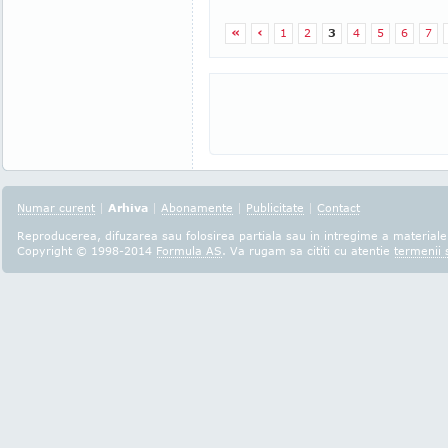
«
‹
1
2
3
4
5
6
7
Numar curent
|
Arhiva
|
Abonamente
|
Publicitate
|
Contact
Reproducerea, difuzarea sau folosirea partiala sau in intregime a materialel
Copyright © 1998-2014
Formula AS
. Va rugam sa cititi cu atentie
termenii s