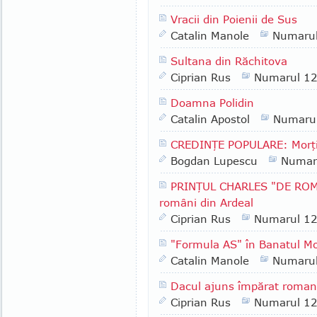
Vracii din Poienii de Sus
Catalin Manole
Numaru
Sultana din Răchitova
Ciprian Rus
Numarul 1
Doamna Polidin
Catalin Apostol
Numaru
CREDINŢE POPULARE: Morţii 
Bogdan Lupescu
Numar
PRINŢUL CHARLES "DE ROMÂN
români din Ardeal
Ciprian Rus
Numarul 1
"Formula AS" în Banatul Mo
Catalin Manole
Numaru
Dacul ajuns împărat roma
Ciprian Rus
Numarul 1