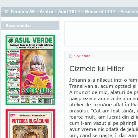
Formula AS
›
Arhiva
›
Anul 2014
›
Numarul 1111
› Societat
Recomandari
Societate
Cizmele lui Hitler
Johann s-a născut într-o famil
Transil­vania, acum optzeci şi
A muncit de mic, alături de pări
paisprezece ani era deja ucen
atelier de cizmărie aflat în Pi
oraşului. "Cât am fost tânăr
foarte mult, am lucrat din zi 
cum i-am văzut şi pe pă­rin­ţi
avut vreme nicio­dată de je­luir
om, când se naşte, îi dă Dum­