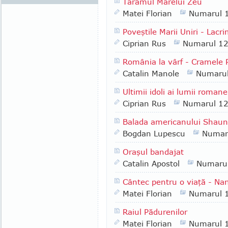
Tărâmul Marelui Zeu
Matei Florian
Numarul 
Poveştile Marii Uniri - Lacr
Ciprian Rus
Numarul 1
România la vârf - Cramele 
Catalin Manole
Numaru
Ultimii idoli ai lumii roma
Ciprian Rus
Numarul 1
Balada americanului Shaun
Bogdan Lupescu
Numar
Oraşul bandajat
Catalin Apostol
Numaru
Cântec pentru o viaţă - N
Matei Florian
Numarul 
Raiul Pădurenilor
Matei Florian
Numarul 