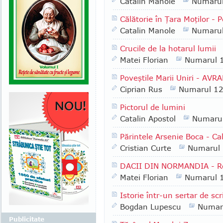
Catalin Manole
Numaru
Călătorie în Ţara Moţilor - 
Catalin Manole
Numaru
Crucile de la hotarul lumii
Matei Florian
Numarul 
Poveştile Marii Uniri - AV
Ciprian Rus
Numarul 1
Pictorul de lumini
Catalin Apostol
Numaru
Părintele Arsenie Boca - C
Cristian Curte
Numarul
DACII DIN NORMANDIA - Roll
Matei Florian
Numarul 
Istorie într-un sertar de scr
Bogdan Lupescu
Numar
Publicitate