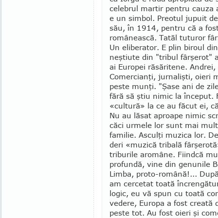
celebrul martir pentru cauza 
e un sim­bol. Preotul jupuit d
său, în 1914, pentru că a fost 
românească. Ta­tăl tuturor fârşer
Un elibe­rator. E plin biroul d
neştiute din "tribul fârşerot" 
ai Eu­ropei răsăritene. An­drei
Comer­cianţi, jur­nalişti, oieri 
peste munţi. "Şase ani de zi
fără să ştiu nimic la început. F
«cultură» la ce au făcut ei, c
Nu au lăsat aproape nimic scri
căci urmele lor sunt mai mult 
familie. Asculţi mu­zica lor. D
deri «muzică tribală fârşerotă
triburile aro­mâne. Fiindcă mu
profundă, vine din genunile Ba
Limba, proto-română!... După
am cercetat toată încrengătu
logic, eu vă spun cu toată co
vedere, Europa a fost creată 
peste tot. Au fost oieri şi co