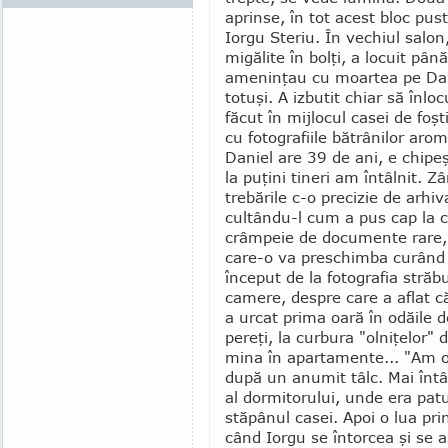
aprinse, în tot acest bloc pus
Iorgu Steriu. În vechiul salon
migălite în bolţi, a locuit până
ameninţau cu moartea pe Danie
totuşi. A izbutit chiar să înlo
făcut în mij­locul casei de foşti
cu fotografiile bătrânilor arom
Daniel are 39 de ani, e chipeş 
la puţini tineri am în­tâlnit. Z
tre­bă­rile c-o preci­zie de arhi
cultându-l cum a pus cap la ca
crâmpeie de documente rare, a 
care-o va preschim­ba curând 
început de la foto­grafia stră
camere, despre care a aflat că 
a urcat prima oară în odăile d
pereţi, la curbura "olniţelor" d
mina în apar­tamente... "Am o
după un anumit tâlc. Mai întâi
al dormitorului, unde era patu
stăpânul casei. Apoi o lua pri
când Iorgu se întor­cea şi se 