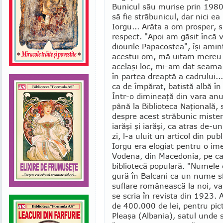
Bunicul său murise prin 1980
să fie străbunicul, dar nici ea 
Iorgu... Arăta a om prosper, 
respect. "Apoi am găsit încă 
diou­rile Papacostea", îşi amin
acestui om, mă ui­tam mereu la 
ace­laşi loc, mi-am dat seama
în partea dreaptă a cadrului.
ca de împărat, batis­tă albă în
Într-o dimineaţă din vara an
până la Biblioteca Naţională,
despre acest străbu­nic mister
iarăşi şi iarăşi, ca atras de-un
zi, l-a uluit un articol din pu
Iorgu era elogiat pentru o ime
Vodena, din Macedonia, pe ca
bibliotecă populară. "Numele d
gură în Balcani ca un nume sf
suflare românească la noi, va 
se scria în revista din 1923. 
de 400.000 de lei, pentru pict
Pleaşa (Alba­nia), satul unde