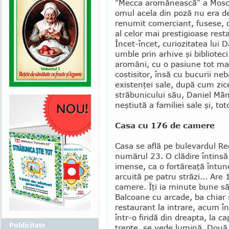
"Mecca aromânească" a Moscop
omul acela din poză nu era de
renumit comerciant, fu­sese,
al celor mai prestigioase resta
Încet-încet, curiozitatea lui 
umble prin arhive şi bibliotec
aromâni, cu o pasiune tot ma
costisitor, însă cu bucurii nebă
existenţei sale, după cum zic
străbunicului său, Daniel Mă­
neştiută a fami­liei sale şi, to
Casa cu 176 de camere
Casa se află pe bulevardul Re
numă­rul 23. O clădire întinsă
imense, ca o fortăreaţă întu
arcuită pe patru străzi... Are
camere. Îţi ia minute bune să
Balcoane cu arcade, ba chiar 
restaurant la intrare, acum în
într-o firidă din dreapta, la c
Publicitate
trepte, se vede lumină. Două 