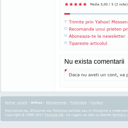
Media 5,00 / 5 (2 note)
Trimite prin Yahoo! Messen
Recomanda unui prieten pri
Aboneaza-te la newsletter
Tipareste articolul
Nu exista comentarii
Daca nu aveti un cont, va p
Numar curent
|
Arhiva
|
Abonamente
|
Publicitate
|
Contact
Reproducerea, difuzarea sau folosirea partiala sau in intregime a materialel
Copyright © 1998-2017
Formula AS
. Va rugam sa cititi cu atentie
termenii s