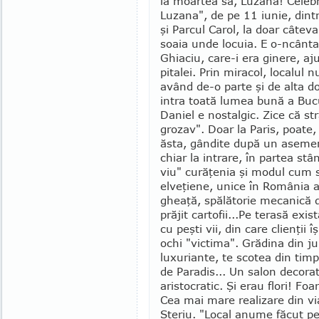
la moartea sa, Luzana! Celebr
Luzana", de pe 11 iunie, dintr
şi Parcul Carol, la doar câteva
soaia unde locuia. E o-ncân­tar
Ghiaciu, care-i era ginere, aju
pita­lei. Prin miracol, localul 
având de-o parte şi de alta do
intra toată lumea bună a Bu­c
Daniel e nostalgic. Zice că str
grozav". Doar la Paris, poa­te
ăsta, gândite după un ase­me
chiar la intrare, în partea stâ
viu" curăţenia şi modul cum s
elveţiene, unice în Ro­mânia 
gheaţă, spălă­torie mecanică d
prăjit cartofii...
Pe terasă exis
cu peşti vii, din care clienţii 
ochi "vic­tima". Grădina din ju
luxuriante, te scotea din timp
de Paradis... Un salon decorat
aristocratic. Şi erau flori! Foa
Cea mai mare realizare din via
Ste­riu. "Local anume făcut pe