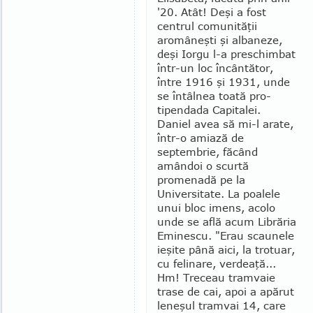
'20. Atât! Deşi a fost
centrul comunităţii
aromâneşti şi albaneze,
deşi Iorgu l-a preschimbat
într-un loc încântător,
între 1916 şi 1931, unde
se întâlnea toată pro­
tipendada Ca­pitalei.
Daniel avea să mi-l arate,
într-o amiază de
septembrie, făcând
amândoi o scurtă
promenadă pe la
Universitate. La poalele
unui bloc imens, acolo
unde se află acum Librăria
Eminescu. "Erau scaunele
ieşite până aici, la trotuar,
cu felinare, ver­deaţă...
Hm! Treceau tramvaie
trase de cai, apoi a apărut
leneşul tramvai 14, care