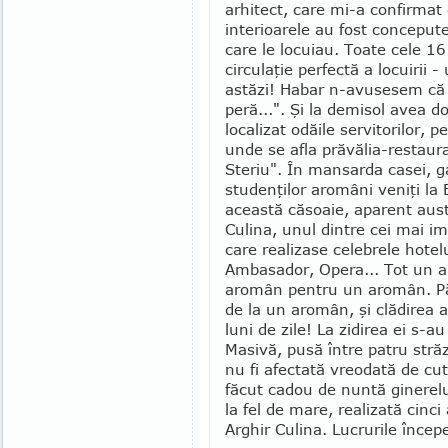
arhitect, care mi-a confir­mat
interi­oarele au fost concepute
care le locuiau. Toate cele 1
circulaţie per­fectă a locuirii 
astăzi! Habar n-avusesem că 
peră...". Şi la demisol avea 
localizat odăile servitorilor, p
unde se afla prăvălia-restau­
Steriu". În man­sar­da casei, 
studenţilor aromâni veniţi la 
această căsoaie, apa­rent aust
Culina, unul dintre cei mai imp
care realizase celebrele hote­
Ambasador, Opera... Tot un ar
aro­mân pentru un aromân. P
de la un aro­mân, şi clădirea a
luni de zile! La zidirea ei s-au
Masivă, pusă între patru străz
nu fi afectată vreodată de cut
făcut cadou de nuntă ginerelu
la fel de mare, realizată cinci
Arghir Culina. Lucrurile încep