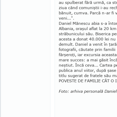
au spulberat fără urmă, ca st
ziua când comuniştii i-au rechi
bănuit, cumva. Par­că n-ar fi 
veni...".
Daniel Mănescu abia s-a întor
Albania, oraşul aflat la 20 km
străbunicului său. Biserica p
acesta a donat 40.000 lei nu
demult. Daniel a venit în ţar
fotografii, căutate prin familii
fârşeroţi, iar excursia aceasta
mare succes: a mai găsit înc
neştiut. Încă ceva... Cartea p
publica anul viitor, după şase
titlu sugerat de fratele său m
POVESTE DE FAMI­LIE CÂT O 
Foto: arhiva personală Danie