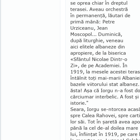
se oprea chiar în dreptul
terasei. Aveau orches­tră
în permanenţă, lăutari de
primă mână: Petre
Urziceanu, Jean
Moscopol... Dumini­că,
după liturghie, veneau
aici elitele albane­ze din
apropiere, de la biserica
«Sfân­tul Ni­colae Dintr-o
Zi», de pe Academiei. În
1919, la mesele acestei teras
întâlnit toţi mai-marii Albanie
bazele viitorului stat albanez. 
ăsta! Aşa că Iorgu n-a fost d
cârciumar interbelic. A fost şi
istorie."
Seara, Iorgu se-ntorcea acasă
spre Calea Rahovei, spre cart
lor săi. Tot în şaretă avea ap
până la cel de-al doilea mare 
lui, înfiinţat în 1919, pe care