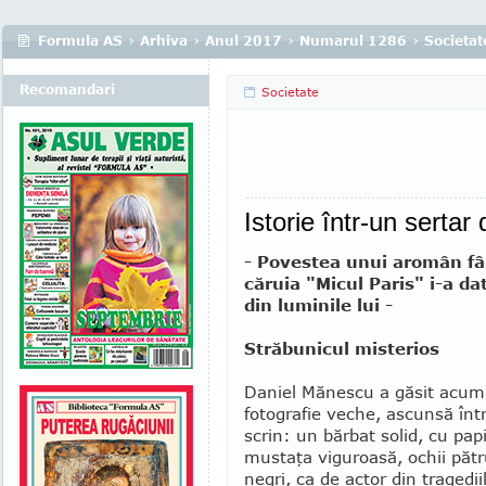
Formula AS
›
Arhiva
›
Anul 2017
›
Numarul 1286
›
Societat
Recomandari
Societate
Istorie într-un sertar 
- Povestea unui aromân fâ
căruia "Micul Paris" i-a da
din luminile lui -
Străbunicul misterios
Daniel Mănescu a găsit acum
foto­grafie veche, ascunsă înt
scrin: un bărbat solid, cu pap
mustaţa viguroasă, ochii pătr
negri, ca de actor din tragedii