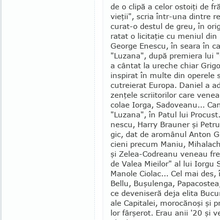
de o clipă a celor ostoiţi de fr
vieţii", scria într-una dintre 
curat-o destul de greu, în orig
ratat o licitaţie cu meniul din
George Enescu, în seara în ca
"Luzana", după premiera lui "
a cântat la ureche chiar Grig
inspirat în multe din operele 
cutreierat Europa. Daniel a a
zenţele scriito­rilor care vene
colae Iorga, Sadoveanu... Ca
"Luzana", în Patul lui Pro­cus
nescu, Harry Brauner şi Petr
gic, dat de aromânul Anton Go
cieni pre­cum Maniu, Mihala­ch
şi Ze­lea-Codrea­nu ve­neau fre
de Valea Mieilor" al lui Iorgu 
Ma­nole Cio­lac... Cel mai des,
Bellu, Buşulenga, Pa­pa­cos­tea,
ce de­veniseră deja elita Bu­cur
ale Capitalei, morocă­noşi şi pr
lor fârşerot. Erau anii '20 şi