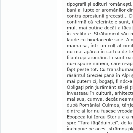
tipo­gra­fii şi edituri româneşt
bani al lup­telor aro­mânilor di
contra opresiunii gre­ceşti... 
confirmă că referinţele sunt, t
mult mai puţine decât a făcut
în reali­tate. Străbunicul său 
laude cu binefacerile sale. A m
mama sa, într-un colţ al cimit
nu mai apărea în cartea de te
filan­tropi aromâni. Ei sunt o
nu-i spune nimeni, care n-apar
fapt peste tot. Cu trans­huma
răsă­ritul Greciei până în Alpi ş
mai puternici, bogaţi, fiindc-au
Obligaţi prin jurământ să-şi ţi
inves­teau în cultură, arhitect
mai sus, cumva, decât neamurile 
după Ro­mânia! Culmea, tânj
dintre ai lor nu fusese vreodat
Epopeea lui Iorgu Steriu e a 
spre "Ţara făgăduinţei", de la 
închipuie pe acest strămoş pl