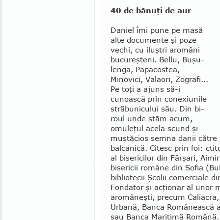
40 de bănuţi de aur
Daniel îmi pune pe masă
alte documente şi poze
vechi, cu iluştri aromâni
bucureşteni. Bellu, Buşu­
lenga, Papacostea,
Minovici, Valaori, Zo­grafi...
Pe toţi a ajuns să-i
cunoască prin conexiunile
străbuni­cului său. Din bi­
roul unde stăm acum,
omuleţul acela scund şi
mustăcios semna danii către 
balcanică. Citesc prin foi: ctito
al bisericilor din Fârşari, Aimi
bisericii ro­mâne din Sofia (Bul
bibliotecii Şco­lii comerciale di
Fondator şi acţionar al unor 
aromâneşti, precum Caliacra,
Urbană, Banca Românească a 
sau Banca Maritimă Română.