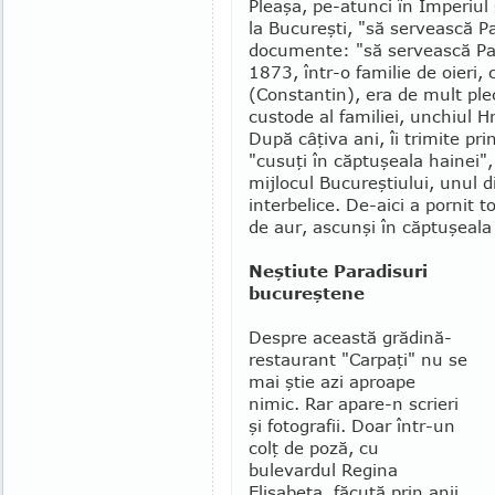
Pleaşa, pe-atunci în Imperiu
la Bucureşti, "să servească Pa
documente: "să servească Pat
1873, într-o familie de oieri,
(Constantin), era de mult pl
custode al familiei, unchiul Hr
După câţi­va ani, îi trimite pr
"cu­suţi în căptuşeala hainei"
mijlocul Bucureştiului, unul 
interbelice. De-aici a por­nit 
de aur, ascunşi în căptuşeala
Neştiute Paradisuri
bucureştene
Despre această grădină-
restaurant "Car­paţi" nu se
mai ştie azi aproape
nimic. Rar apare-n scrieri
şi fotografii. Doar într-un
colţ de poză, cu
bulevardul Regina
Elisabeta, făcută prin anii