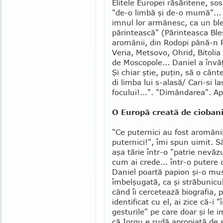
Elitele Europei răsări­tene, sos
"de-o limbă şi de-o mumă"...
imnul lor armâ­nesc, ca un bl
părintească" (Părinteasca Bles
aro­mânii, din Rodopi până-n Pi
Veria, Metsovo, Ohrid, Bi­tol
de Mosco­pole... Daniel a învă
Şi chiar ştie, puţin, să o cân
di limba lui s-alasă/ Cari-si l
focului!...". "Dimân­darea". Apr
O Europă creată de cioban
"Ce puternici au fost aromâni
puternici!", îmi spun uimit. S
aşa tărie într-o "patrie ne­văz
cum ai crede... într-o putere 
Daniel poartă papion şi-o mus
îmbelşugată, ca şi străbunicu
când îi cercetează biogra­fia, 
identificat cu el, ai zice că-i
gesturile" pe care doar şi le i
că Iorgu e rudă apro­piată de