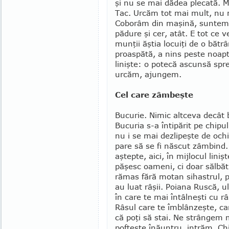
şi nu se mai dădea plecată. Mn
Tac. Ur­căm tot mai mult, nu m
Coborâm din maşină, suntem
pădure şi cer, atât. E tot ce ve
munţii ăştia locuiţi de o bătr
proaspătă, a nins peste noap
linişte: o potecă ascunsă spre
urcăm, ajungem.
Cel care zâmbeşte
Bucurie. Nimic altceva decât 
Bucu­ria s-a întipărit pe chipu
nu i se mai dezlipeşte de och
pare să se fi născut zâmbind.
aştepte, aici, în mijlocul liniş
păşesc oameni, ci doar sălbăti
rămas fără motan sihastrul, pe
au luat râşii. Poiana Ruscă, u
în care te mai întâlneşti cu râ
Râsul care te îmblânzeşte, car
că poţi să stai. Ne strângem 
pofteşte înăuntru, intrăm. Chil