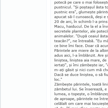
potecă pe care o mai foloseşte
pustnicul. "Şi poştaşul ăsta t
pust­nic era", glu­meşte părint
apucat să-l cunoască, deşi e s
20 de ani, în schimb l-a prins
Macu, haiducul. De la el a înv
secretele plantelor, ale poteci
animalelor. "După ceaiul ăsta
teacăn?", ne întreabă. "Eu mă
ce bine îmi face. Doar că acum
Părintele are miere de la albin
adus aici, l-a îmblânzit. Are şi
liniştea, liniştea aia mare, d
iertaţi", şi îmi zâmbeşte iar,
m-aţi găsit şi nici cum mă c
Dacă se duce liniştea, o să fi
loc."
Zâmbeşte părintele, toată lini
zâmbetul lui. Se înserează, e
lumea, o topeşte, o îmblânzeş
de aproape, părintele ne înt
celălalt om care mai locuieşt