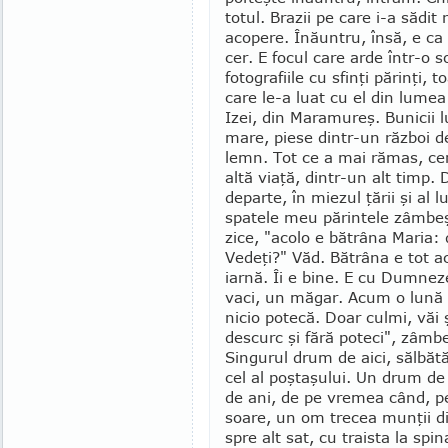
totul. Brazii pe care i-a sădi
acopere. Înăuntru, însă, e ca 
cer. E focul care arde într-o 
fotografiile cu sfinţi părinţi, 
care le-a luat cu el din lumea 
Izei, din Maramureş. Bunicii lui
mare, piese dintr-un război de
lemn. Tot ce a mai rămas, cer
altă viaţă, dintr-un alt timp. 
departe, în miezul ţării şi al 
spatele meu pă­rin­tele zâmbeş
zice, "acolo e bătrâna Maria: 
Vedeţi?" Văd. Bătrâna e tot ac
iarnă. Îi e bine. E cu Dumneze
vaci, un măgar. Acum o lună a
nicio potecă. Doar culmi, văi 
descurc şi fără poteci", zâm­b
Singurul drum de aici, sălbătă
cel al poştaşului. Un drum d
de ani, de pe vremea când, pen
soa­re, un om trecea munţii d
spre alt sat, cu traista la spi­