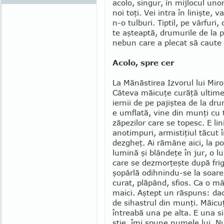
acolo, singur, în mijlocul un
noi toţi. Vei intra în linişte, 
n-o tulburi. Tiptil, pe vârfuri
te aşteaptă, drumu­rile de la po
nebun care a plecat să caute 
Acolo, spre cer
La Mănăstirea Izvorul lui Miro
Câteva măicuţe curăţă ultime
iernii de pe pajiştea de la d
e umflată, vine din munţi cu 
zăpezilor care se topesc. E lin
anotimpuri, armistiţiul tăcut în
dezgheţ. Ai rămâne aici, la po
lumină şi blândeţe în jur, o 
care se dezmorţeşte după fri
şopârlă odih­nindu-se la soar
curat, plăpând, sfios. Ca o m
maici. Aştept un răspuns: dac
de sihastrul din munţi. Măicu
întreabă una pe alta. E una s
ştie, îmi spune numele lui. N