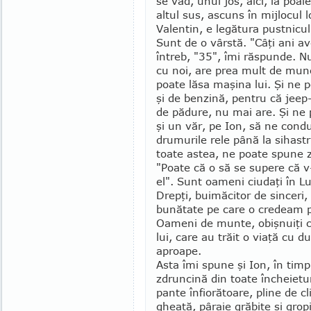
se văd, unul jos, aici, la poal
altul sus, ascuns în mijlocul lo
Valentin, e legătura pust­nicu
Sunt de o vârstă. "Câţi ani ave
întreb, "35", îmi răs­punde. N
cu noi, are prea mult de mun
poate lăsa maşina lui. Şi ne p
şi de benzină, pentru că jeep-
de pădure, nu mai are. Şi ne
şi un văr, pe Ion, să ne cond
drumurile rele până la sihastr
toate astea, ne poate spune 
"Poate că o să se supere că v
el". Sunt oameni ciudaţi în Lu
Drepţi, buimăcitor de sin­ceri,
bunătate pe care o cre­deam p
Oameni de munte, obişnuiţi c
lui, care au trăit o viaţă cu d
aproape.
Asta îmi spune şi Ion, în tim
zdruncină din toate încheietur
pante înfio­rătoare, pline de c
gheaţă, pâraie grăbite şi grop