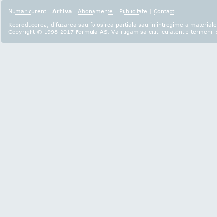
Numar curent
|
Arhiva
|
Abonamente
|
Publicitate
|
Contact
Reproducerea, difuzarea sau folosirea partiala sau in intregime a materialel
Copyright © 1998-2017
Formula AS
. Va rugam sa cititi cu atentie
termenii s