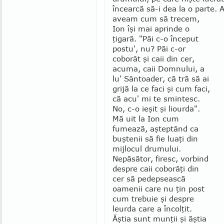
în­cearcă să-i dea la o parte.
aveam cum să trecem,
Ion îşi mai aprinde o
ţigară. "Păi c-o început
postu', nu? Păi c-or
coborât şi caii din cer,
acuma, caii Domnului, a
lu' Sântoader, că tră să ai
grijă la ce faci şi cum faci,
că acu' mi te smin­tesc.
No, c-o ieşit şi liourda".
Mă uit la Ion cum
fumează, aşteptând ca
buştenii să fie luaţi din
mijlocul drumului.
Nepăsător, firesc, vorbind
des­pre caii coborâţi din
cer să pedepsească
oame­nii care nu ţin post
cum trebuie şi despre
leurda care a încolţit.
Ăştia sunt mun­ţii şi ăştia