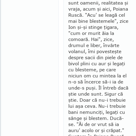
sunt oamenii, rea­litatea şi
vraja, acum şi aici, Poiana
Ruscă. "Acu' se leagă cel
mai bine blestemele", zice
Ion şi-şi stinge ţigara,
"cum or murit ăia la
comoară. Hai", zice,
drumul e liber, învârte
volanul, îmi povesteşte
despre sacii din piele de
bivol plini cu aur şi legaţi
cu blesteme, pe care
niciun om cu mintea la el
n-o să încerce să-i ia de
unde-s puşi. Îl întreb dacă
ştie unde sunt. Sigur că
ştie. Doar că nu-i trebuie
lui aşa ceva. Nu-i trebuie
bani nemunciţi, legaţi cu
sânge şi blestem. Ducă-
se. "Ăi de or vrut să ia
auru' acolo or şi crăpat."