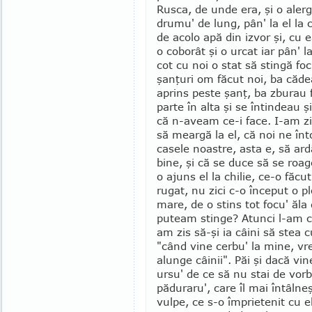
Rus­ca, de unde era, şi o alerg
drumu' de lung, pân' la el la c
de acolo apă din izvor şi, cu e
o coborât şi o urcat iar pân' la
cot cu noi o stat să stingă foc
şanţuri om făcut noi, ba căd
aprins peste şanţ, ba zburau f
parte în alta şi se întindeau ş
că n-aveam ce-i face. I-am zi
să meargă la el, că noi ne în
casele noastre, asta e, să ardă
bine, şi că se duce să se roag
o ajuns el la chilie, ce-o făcut
rugat, nu zici c-o început o p
mare, de o stins tot focu' ăla
puteam stinge? Atunci l-am cu
am zis să-şi ia câini să stea c
"când vine cerbu' la mine, vr
alunge câinii". Păi şi dacă vin
ursu' de ce să nu stai de vorb
păduraru', care îl mai întâlne
vul­pe, ce s-o împrietenit cu 