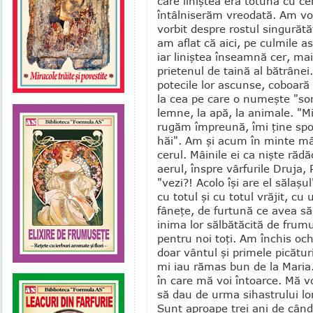
care liniştea era totuna cu ce
întâlniserăm vreodată. Am vor
vorbit despre rostul singurăt
am aflat că aici, pe culmile a
iar liniştea înseamnă cer, mai
prietenul de taină al bătrânei
potecile lor as­cunse, coboară
la cea pe care o numeşte "sor
lemne, la apă, la animale. "Mi
rugăm îm­preună, îmi ţine spo
hăi". Am şi acum în minte mâi
cerul. Mâinile ei ca nişte răd
aerul, înspre vârfurile Druja
"vezi?! Acolo îşi are el sălaş
cu totul şi cu totul vră­jit, 
fâneţe, de furtună ce avea să
inima lor sălbătăcită de frum
pentru noi toţi. Am închis och
doar vântul şi primele picătur
mi iau rămas bun de la Maria
în care mă voi întoarce. Mă vo
să dau de urma sihastrului lo
Sunt aproape trei ani de când