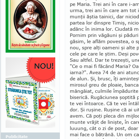
pe Maria. Trei ani în care i-a
urma, trei ani în care am tot i
munţii ăştia tai­nici, dar nicio
partea lor dinspre Timiş, nici
adânc în inima lor. Ciudată 
Pornim prin văgăuni şi păduri
găsim, le aflăm povestea, o 
nou, spre alţi oameni şi alte 
cele pe care le ştim. Deşi pove
Sau altfel. Dar te trezeşti, un
"Ce o mai fi făcând Maria? Oar
iarna?". Avea 74 de ani atunc
de alun. Şi, brusc, îţi aminteşt
mirosul greu de ploaie, banca p
mângâiat, cul­mi­le împădu­rite 
biserică. Rugăciunea şoptită p
te vei întoarce. Că te vei în­tâ
dor. Şi ru­şine. Ruşine că ai u
avem. Că poţi pleca din mijlo
munte vrăjit de linişte, în c
luuung, cât o zi de post, doar 
mai face o bătrână. Un om car
Publicitate