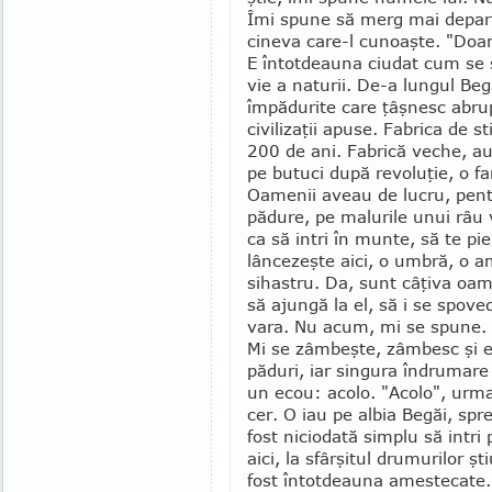
Îmi spune să merg mai departe,
cineva care-l cunoaşte. "Do
E întotdeauna ciudat cum se st
vie a naturii. De-a lun­gul Beg
împădurite care ţâşnesc abrup
civilizaţii apuse. Fabrica de s
200 de ani. Fabrică veche, au
pe butuci după revoluţie, o f
Oamenii aveau de lucru, pentru
pădure, pe malurile unui râu v
ca să intri în munte, să te pie
lâncezeşte aici, o umbră, o am
sihastru. Da, sunt câţiva oa­m
să ajungă la el, să i se spove
vara. Nu acum, mi se spune. 
Mi se zâmbeşte, zâmbesc şi e
păduri, iar singura îndrumare
un ecou: acolo. "Acolo", urma
cer. O iau pe albia Begăi, spr
fost niciodată simplu să intri 
aici, la sfârşitul drumurilor ş
fost întot­deauna amestecate. U