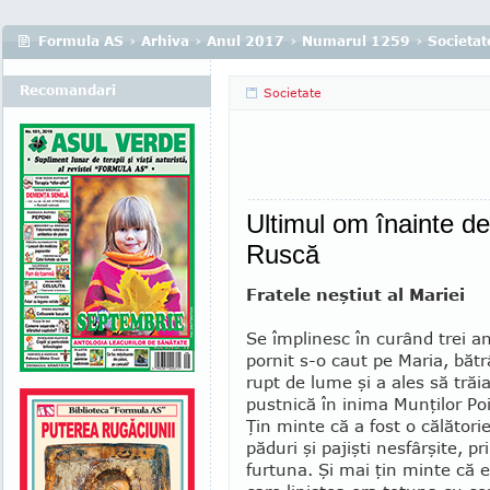
Formula AS
›
Arhiva
›
Anul 2017
›
Numarul 1259
›
Societat
Recomandari
Societate
Ultimul om înainte de
Ruscă
Fratele neştiut al Mariei
Se împlinesc în curând trei a
pornit s-o caut pe Maria, băt
rupt de lume şi a ales să trăi
pust­nică în ini­ma Munţilor Po
Ţin minte că a fost o călători
păduri şi pa­jişti ne­sfâr­şi­te,
furtu­na. Şi mai ţin minte că e