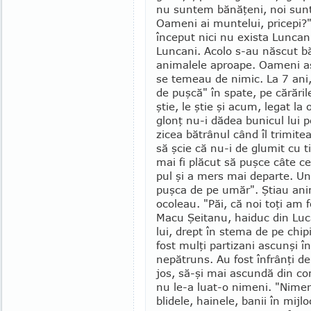
nu suntem bănăţeni, noi sun
Oameni ai muntelui, pricepi?"
început nici nu exista Luncani
Luncani. Acolo s-au născut bă­t
animalele aproape. Oameni as
se temeau de nimic. La 7 ani
de puşcă" în spate, pe cărări
ştie, le ştie şi acum, legat la
glonţ nu-i dădea bunicul lui p
zicea bătrânul când îl trimitea
să şcie că nu-i de glumit cu ti
mai fi plăcut să puşce câte ce
pul şi a mers mai de­parte. U
puşca de pe umăr". Ştiau ani­m
ocoleau. "Păi, că noi toţi am f
Macu Şeitanu, hai­duc din Luc
lui, drept în stema de pe chi­p
fost mulţi par­ti­zani ascunşi î
nepătruns. Au fost înfrânţi d
jos, să-şi mai ascundă din com
nu le-a luat-o nimeni. "Nimeni
blidele, hainele, banii în mijlo