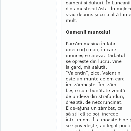
oameni şi duhuri. În Luncanii
din amestecul ăsta. În mijlocul
s-au deprins şi cu o altă lume,
mult.
Oamenii muntelui
Parcăm maşina în faţa
unei curţi mari, în care
munceşte cineva. Bărbatul
se opreşte din lucru, vine
la gard, mă salută.
"Valentin", zice. Valentin
este un munte de om care
îmi zâmbeşte. Îmi zâm­
beşte cu o bunătate venită
de undeva din străfunduri,
dreaptă, de nezdrun­cinat.
E de-ajuns un zâmbet, ca
să ştii că te poţi încrede
într-un om. Îl cunoaşte bine p
se spovedeşte, au legat priete