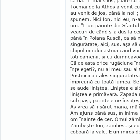
că da. "E mai sfios, poate c
Tocmai de la Athos a venit cu
au venit de jos, până la noi"
spunem. Nici Ion, nici eu, n-
om. "E un părinte din Sfântul
veacuri de când s-a dus la cer
până în Poiana Ruscă, ca să 
singurătate, aici, sus, aşa să
chipul omului ăstuia când vor
toţi oamenii, şi cu dumneavoa
Că de asta orice rugăciune în
înţelegeţi?, nu al meu sau al 
Pustnicii au ales singu­rătatea
îm­preună cu toată lumea. Se 
se aude li­niştea. Liniştea e al
liniştea e primăvară. Ză­pada 
sub paşi, părintele ne însoţeş
Aş vrea să-i să­rut mâna, mă 
Am ajuns până sus, în inima m
om înainte de cer. Omul zâm­b
Zâmbeşte Ion, zâm­besc şi eu.
coboară la vale. E un miros 