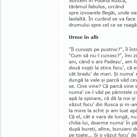
Suntem în Poiana Ruscă,
tărâmul fabulos, urcând
spre izvoarele Begăi, unde oa­
laolaltă. În curând se va fac
drumului spre cel ce se roagă
Urme în alb
"Îl cunoşti pe pustnic?", îl în
"Cum să nu-l cunosc?", îmi zic
ani, când o ars Padeşu', am fo
două nopţi la stins focu', că e
cât bradu' de mari. Şi numa' 
dungă la vale şi parcă văd c
se. Cine vine? Că parcă vine s
numa' ce-l văd pe pă­rintele c
apă la spi­nare, că dă la noi ş
văzut focu' din Rusca şi m-a
la mine la schit şi am luat ap
Că el, cât e vara de lun­gă, n
chilia lui, doarme numa' în pă
după bureţi, afine, buruieni de
pe toate... Şi o văzut focu' de