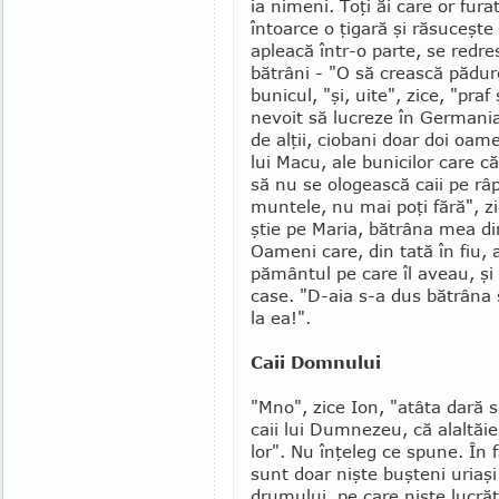
ia nimeni. Toţi ăi care or furat
în­toarce o ţigară şi răsuceşt
apleacă într-o parte, se redre
bătrâni - "O să crească pădur
bunicul, "şi, uite", zice, "praf
nevoit să lu­creze în Germania
de alţii, ciobani doar doi oam
lui Macu, ale bunicilor care c
să nu se ologească caii pe râ
muntele, nu mai poţi fără", zic
ştie pe Maria, bătrâna mea din
Oameni care, din tată în fiu, a
pământul pe care îl aveau, şi 
case. "D-aia s-a dus bătrâna
la ea!".
Caii Domnului
"Mno", zice Ion, "atâta dară
caii lui Dumnezeu, că alal­tăie
lor". Nu înţeleg ce spune. În 
sunt doar nişte buşteni uriaşi
drumului, pe care nişte lucrăt