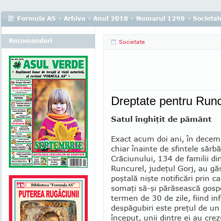
Formula AS
›
Arhiva
›
Anul 2018
›
Numarul 1298
›
Societat
Recomandari
Societate
Dreptate pentru Runc
Satul înghiţit de pământ
Exact acum doi ani, în decem
chiar înainte de sfintele sărbă
Crăciunului, 134 de familii di
Runcurel, judeţul Gorj, au găs
poştală nişte notificări prin c
somaţi să-şi părăsească gospo
termen de 30 de zile, fiind in
despăgubiri este preţul de un
început, unii dintre ei au cre