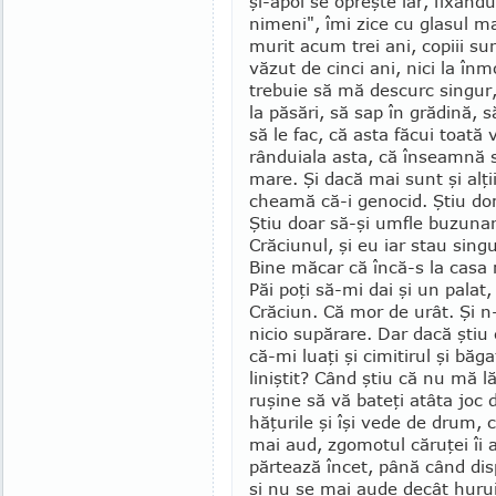
şi-apoi se opreşte iar, fixân
ni­meni", îmi zice cu glasul 
murit acum trei ani, copiii su
văzut de cinci ani, nici la în
trebuie să mă descurc singur,
la păsări, să sap în grădină, 
să le fac, că asta făcui toa­tă
rânduiala asta, că înseamnă 
mare. Şi dacă mai sunt şi alţii
cheamă că-i genocid. Ştiu dom
Ştiu doar să-şi umfle buzunar
Crăciunul, şi eu iar stau sing
Bine măcar că încă-s la casa
Păi poţi să-mi dai şi un palat
Crăciun. Că mor de urât. Şi n
nicio supărare. Dar dacă şti
că-mi luaţi şi cimitirul şi băg
liniştit? Când ştiu că nu mă l
ruşine să vă bateţi atâta joc 
hăţurile şi îşi vede de drum,
mai aud, zgo­motul căruţei îi
părtează încet, până când disp
şi nu se mai aude decât huruit