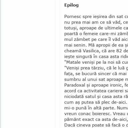
Epilog
Pornesc spre ieşirea din sat 
nu prea mai am ce să văd, ce 
totuşi, aproape de ultimele ca
poartă o femeie care-mi zâmb
mul zâmbet pe care îl văd aici
mai senin. Mă apropii de ea şi
cheamă Vasilica, că are 82 de 
ieşte singură în casa asta rid
"Matale venişi pe la noi să c
"Venişi prea târziu, că le luă
faţa, se bucură sincer că mai 
sumbru al unui sat aproape mo
Paradoxal şi aproape ironic, 
acord ca activitatea carierei 
niciodată satul şi casa asta r
cum aş putea să plec de-aici.
mi-o pună în altă parte. Num
vreun conac boieresc. Vreau 
pământ exact ca asta de-aici, 
Dacă cineva poate să facă o du