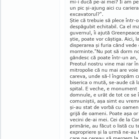
mi-i ducă pe-ai mei? Îi am pe
un pic şi-ajung aici cu cariera
excavatorul?".
Ştie că trebuie să plece într-o
despăgubit echitabil. Ca el ma
guvernul, îi ajută Green­pea
ştie, poate vor câştiga. Aici, l
disperarea şi furia când vede
morminte."Nu pot să dorm no
gândesc că poate într-un an, do
Preotul nostru vine mai rar în 
mitropolie că nu mai are voie
careva, unde să-l îngropăm cr
biserica o mută, se-aude că la
spital. E veche, e monu­ment i
dom­nule, e urât de tot ce se 
comuniş­tii, aşa simt eu vremu
şi-au stat de vorbă cu oa­me­n
grijă de oameni. Poate aşa or f
vecini de-ai mei. Cei de la Co
primărie, au făcut o listă cu t
expropriere şi la urmă ne-au t
care ne cereau să mergem la 