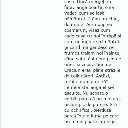
casa. Dacă mergeţi în
faţă, lângă poartă, o să
vedeţi cum se lasă
pământul. Trăim un chin,
domnule! Am noaptea
coşmaruri, visez cum
cade casa cu noi în râpă şi
cum ne înghite pămân­tul.
Şi când mă gândesc ce
frumos trăiam noi îna­in­te,
când satul ăsta era plin de
tineri şi copii, când de
Crăciun erau pline străzile
de colindători. Astăzi,
totul e numai rui­nă".
Femeia stă lângă el şi-l
ascultă. Nu scoate o
vorbă, pare că nu mai are
niciun pic de putere. Stă
cu ochii ficşi, pierdută
parcă într-o lume pe care
nu o mai poate înţelege.