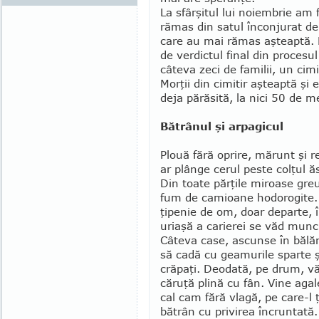
La sfârşitul lui noiembrie am 
rămas din satul înconjurat de 
care au mai rămas aşteaptă. N
de verdictul final din procesu
câteva zeci de familii, un cim
Morţii din cimitir aş­teaptă şi e
deja părăsită, la nici 50 de me
Bătrânul şi arpagicul
Plouă fără oprire, mărunt şi r
ar plânge cerul peste colţul ă
Din toate părţile miroase greu 
fum de camioane hodo­ro­gite.
ţipenie de om, doar departe, 
uria­şă a carierei se văd munci
Câteva case, as­cunse în bălăr
să cadă cu geamurile sparte şi 
crăpaţi. Deodată, pe drum, v
căruţă plină cu fân. Vine agal
cal cam fără vlagă, pe care-l 
bătrân cu privirea încruntată.