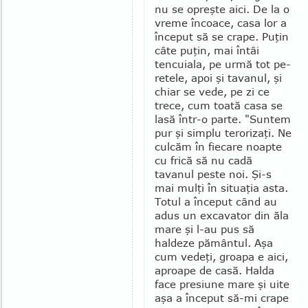
nu se opreşte aici. De la o
vreme încoace, casa lor a
început să se crape. Puţin
câte puţin, mai întâi
tencuiala, pe urmă tot pe­
retele, apoi şi tavanul, şi
chiar se vede, pe zi ce
trece, cum toată casa se
lasă într-o parte. "Suntem
pur şi simplu terorizaţi. Ne
culcăm în fiecare noapte
cu frică să nu cadă
tavanul peste noi. Şi-s
mai mulţi în situaţia asta.
Totul a început când au
adus un excavator din ăla
mare şi l-au pus să
haldeze pă­mân­tul. Aşa
cum vedeţi, groapa e aici,
aproape de casă. Halda
face presiune mare şi uite
aşa a început să-mi crape