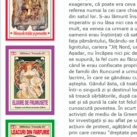
exage­rare, că poate era ceva 
referea numai la cei care chia
din satul lor. S-au lămurit în
imperativ şi nu lăsa nici cea
mult, ea venea ca urmare a u
oamenii erau înştiinţaţi că sa
faţa pământului, făcându-se l
lignitului, cariera "Jilţ Nord,
Aşadar, nu încăpea nici pic d
se supună, la fel cum au făcu
când le erau con­fiscate propri
de familii din Runcurel a urm
lacrimi, în care se gândeau cu 
aştepta. Gândul ăsta, că toată
într-o singură zi şi destinul lo
să treacă sărbătorile, după c
sat şi să pună la cale tot felu
cunoscută povestea. În scurt
activişti de mediu de la Gree
lor investigaţii şi au aflat pe
acţiuni de protest, agă­ţând d
prin care cereau "dreptate pe