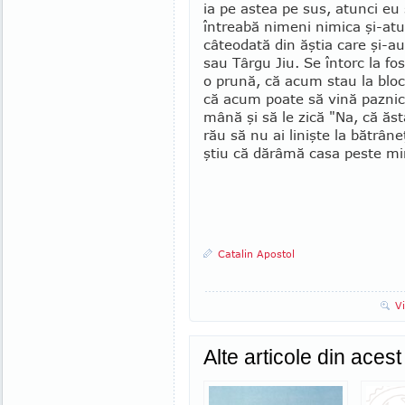
ia pe astea pe sus, atunci e
întreabă nimeni nimica şi-atun
câteodată din ăştia care şi-au
sau Târgu Jiu. Se întorc la fos
o prună, că acum stau la bloc
că acum poate să vină paznicul
mână şi să le zică "Na, că ăs
rău să nu ai linişte la bătrâne
ştiu că dărâmă casa peste mi
Catalin Apostol
V
Alte articole din aces