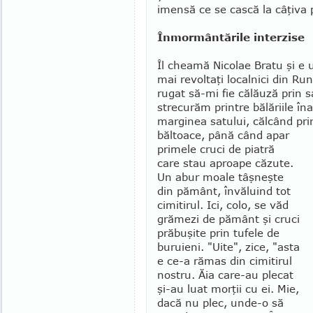
imensă ce se cască la câţiva
Înmormântările interzise
Îl cheamă Nicolae Bratu şi e u
mai revoltaţi localnici din Ru
rugat să-mi fie călăuză prin s
strecurăm printre bălăriile îna
marginea satului, călcând prin
băltoace, până când apar
primele cruci de piatră
care stau aproape căzute.
Un abur moale tâşneşte
din pământ, învăluind tot
cimitirul. Ici, colo, se văd
grămezi de pământ şi cruci
prăbuşite prin tufele de
buruieni. "Uite", zice, "asta
e ce-a rămas din cimi­tirul
nostru. Ăia care-au plecat
şi-au luat morţii cu ei. Mie,
dacă nu plec, unde-o să