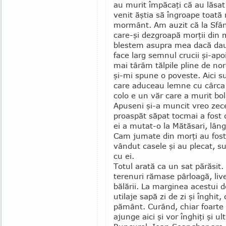
au murit împăcaţi că au lăsat 
venit ăştia să îngroape toată m
mormânt. Am auzit că la Sfânt
care-şi dez­groapă mor­ţii din 
blestem asupra mea dacă dau v
face larg sem­nul crucii şi-apo
mai târâm tălpile pline de nor
şi-mi spune o poveste. Aici su
care aduceau lemne cu cârca d
colo e un văr care a murit bol
Apuseni şi-a muncit vreo zece 
proaspăt săpat tocmai a fost
ei a mu­tat-o la Mătăsari, lân
Cam jumate din morţi au fost s
vândut casele şi au plecat, sun
cu ei.
Totul arată ca un sat părăsi
terenuri rămase pârloagă, live
bălării. La marginea acestui d
utilaje sapă zi de zi şi înghit,
pământ. Curând, chiar foarte c
ajunge aici şi vor înghiţi şi u