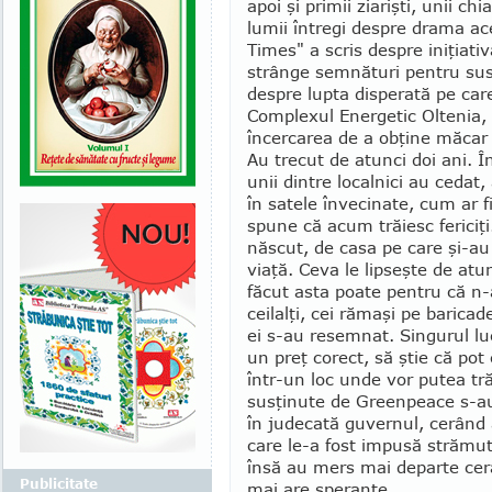
apoi şi primii ziarişti, unii c
lumii întregi despre drama ac
Times" a scris des­pre iniţiat
strânge semnături pentru susţi
despre lupta disperată pe car
Complexul Energetic Oltenia, 
încercarea de a obţine măcar u
Au trecut de atunci doi ani. Î
unii dintre localnici au cedat
în satele înve­cinate, cum ar 
spune că acum trăiesc fericiţi
născut, de casa pe care şi-au 
viaţă. Ceva le lipseşte de atu
făcut asta poate pentru că n-
ceilalţi, cei rămaşi pe baricad
ei s-au resemnat. Singurul luc
un preţ co­rect, să ştie că po
într-un loc unde vor putea trăi
susţinute de Greenpeace s-au
în judecată guvernul, cerând
care le-a fost impusă strămut
însă au mers mai departe cer
Publicitate
mai are speranţe.