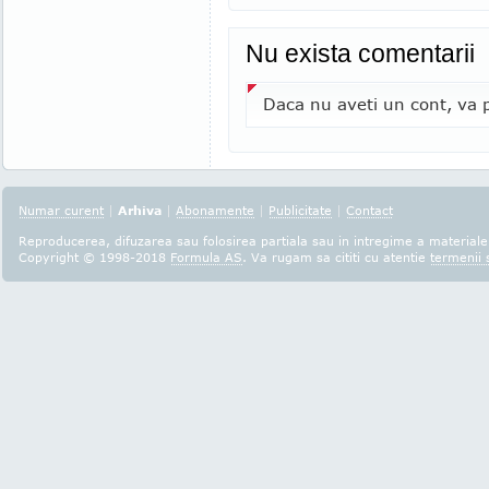
Nu exista comentarii
Daca nu aveti un cont, va p
Numar curent
|
Arhiva
|
Abonamente
|
Publicitate
|
Contact
Reproducerea, difuzarea sau folosirea partiala sau in intregime a materialel
Copyright © 1998-2018
Formula AS
. Va rugam sa cititi cu atentie
termenii s