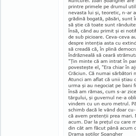
Runcurel. Ioan Şoangher are c
printre primele pe drumul utila
nevasta lui şi, teoretic, n-ar
grădină bogată, păsări, sunt 
să ştie că toate sunt rânduit
însă, când au primit şi ei not
de sub picioare. Ceva-ceva au
despre intenţia asta cu extin
să creadă că, în plină democr
îndrăzneală să ceară strămuta
"Ţin minte că am intrat în pa
povesteşte el, "Era chiar în a
Crăciun. Că numai sărbători n
Atunci am aflat că unii ştiau 
urma şi au ne­gociat pe bani 
însă am rămas, cum s-ar zice,
târgului, şi guvernul ne-a obli
vindem cu un euro metrul. Pă
schimb dacă le vând doar cu-
că avem pretenţii prea mari.
acum. Dar la preţul cu care m
din cât am făcut până acum 
Drama soţilor Şoangher