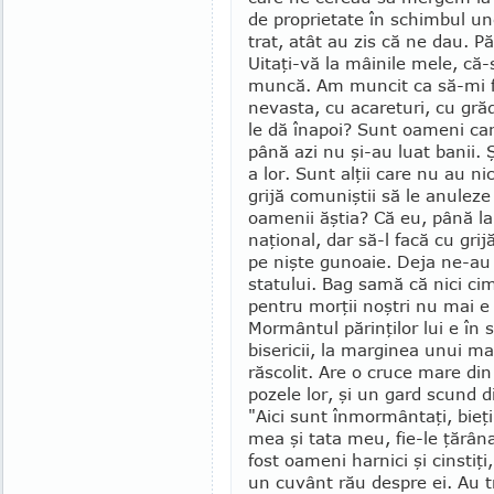
de proprietate în schim­bul u
trat, atât au zis că ne dau. P
Uitaţi-vă la mâinile mele, că-
mun­că. Am muncit ca să-mi 
nevasta, cu acareturi, cu gră­
le dă înapoi? Sunt oameni care
până azi nu şi-au luat ba­nii.
a lor. Sunt alţii care nu au nic
grijă comuniştii să le anuleze 
oamenii ăş­tia? Că eu, până la
naţional, dar să-l facă cu gri
pe nişte gunoaie. Deja ne-au z
statului. Bag samă că nici cimi
pentru morţii noştri nu mai e 
Mormântul părinţilor lui e în 
bisericii, la marginea unui m
răscolit. Are o cruce mare din
pozele lor, şi un gard scund di
"Aici sunt înmormântaţi, bieţ
mea şi tata meu, fie-le ţărân
fost oameni harnici şi cinstiţ
un cuvânt rău despre ei. Au t