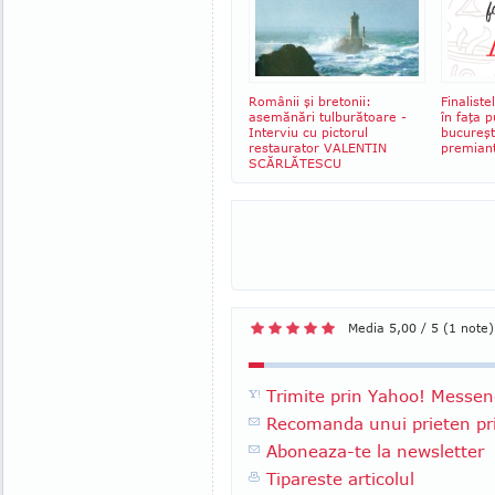
Românii şi bretonii:
Finalist
asemănări tulburătoare -
în faţa p
Interviu cu pictorul
bucureşt
restaurator VALENTIN
premiant
SCĂRLĂTESCU
Media 5,00 / 5 (1 note)
Trimite prin Yahoo! Messen
Recomanda unui prieten pri
Aboneaza-te la newsletter
Tipareste articolul