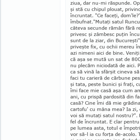
ziua, dar nu-mi răspunde. Op
şi stă cu chipul plouat, privi
încruntat. "Ce faceţi, dom'le?"
îmbufnat."Mutaţi satul Runcu
câteva secunde rămân fără re­p
privesc şi zâmbesc puţin încu
sunt de la ziar, din Bucureşt
priveşte fix, cu ochii mereu î
azi nimeni aici de bine. Veniţi
că aşa se mută un sat de 800 
nu plecăm niciodată de aici. P
ca să vină la sfârşit cineva să
faci tu ca­rieră de cărbune p
şi tata, peste bunici şi fraţi
îmi face mie casă aşa cum a
ani, cu prispă pardosită din fa
casă? Cine îmi dă mie grădina
cartofu' cu mâna mea? Ia zi, 
voi să mutaţi satul nostru?".
fel de încruntat. E clar pentr
pe lumea asta, totul e împotriv
vor să-l ia cu forţa de-acolo. 