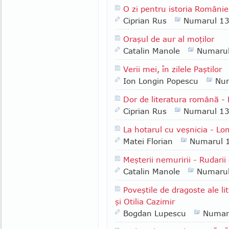
O zi pentru istoria Românie
Ciprian Rus
Numarul 1
Oraşul de aur al moţilor
Catalin Manole
Numaru
Verii mei, în zilele Paştilor
Ion Longin Popescu
Nu
Dor de literatura română -
Ciprian Rus
Numarul 1
La hotarul cu veşnicia - Lo
Matei Florian
Numarul 
Meşterii nemuririi - Rudarii
Catalin Manole
Numaru
Poveştile de dragoste ale l
şi Otilia Cazimir
Bogdan Lupescu
Numar