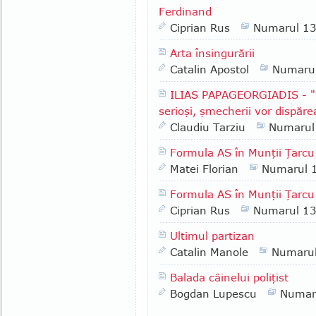
Ferdinand
Ciprian Rus
Numarul 1
Arta însingurării
Catalin Apostol
Numaru
ILIAS PAPAGEORGIADIS - "Î
serioşi, şmecherii vor dispăre
Claudiu Tarziu
Numarul
Formula AS în Munţii Ţarcu
Matei Florian
Numarul 
Formula AS în Munţii Ţarcu 
Ciprian Rus
Numarul 1
Ultimul partizan
Catalin Manole
Numaru
Balada câinelui poliţist
Bogdan Lupescu
Numar