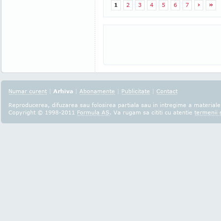
1
2
3
4
5
6
7
›
»
Numar curent
|
Arhiva
|
Abonamente
|
Publicitate
|
Contact
Reproducerea, difuzarea sau folosirea partiala sau in intregime a materialel
Copyright © 1998-2011
Formula AS
. Va rugam sa cititi cu atentie
termenii s