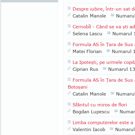
Despre iubire, într-un sat d
Catalin Manole
Numaru
Cernobîl - Când se va şti a
Selena Lascu
Numarul 
Formula AS în Ţara de Sus a
Matei Florian
Numarul 
La Ipoteşti, pe urmele copi
Ciprian Rus
Numarul 1
Formula AS în Ţara de Sus a
Botoşani
Catalin Manole
Numaru
Sfântul cu miros de flori
Bogdan Lupescu
Numar
Limba computerelor este a 
Valentin Iacob
Numarul