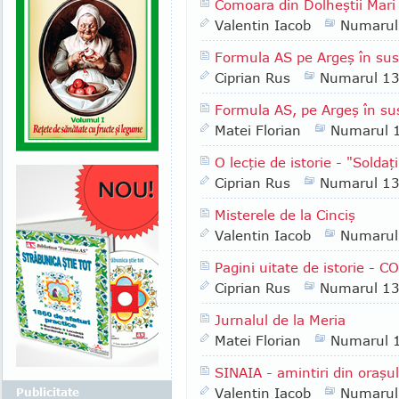
Comoara din Dolheştii Mari
Valentin Iacob
Numarul
Formula AS pe Argeş în sus 
Ciprian Rus
Numarul 1
Formula AS, pe Argeş în su
Matei Florian
Numarul 
O lecţie de istorie - "Soldaţ
Ciprian Rus
Numarul 1
Misterele de la Cinciş
Valentin Iacob
Numarul
Pagini uitate de istorie -
Ciprian Rus
Numarul 1
Jurnalul de la Meria
Matei Florian
Numarul 
SINAIA - amintiri din oraşul
Valentin Iacob
Numarul
Publicitate