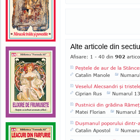
Alte articole din sect
Afisare: 1 - 40 din
902
artico
Peştele de aur de la Stânce
Catalin Manole
Numaru
Veselul Alecsandri şi tristele
Ciprian Rus
Numarul 1
Pustnicii din grădina Râmeţ
Matei Florian
Numarul 
Duşmanul poporului dintr-
Catalin Apostol
Numaru