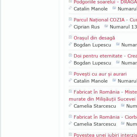
Podgoriile soarelui - DRĂG
Catalin Manole
Numaru
Parcul Naţional COZIA - Cu
Ciprian Rus
Numarul 1
Oraşul din desagă
Bogdan Lupescu
Numar
Doi pentru eternitate - Cr
Bogdan Lupescu
Numar
Poveşti cu aur şi aurari
Catalin Manole
Numaru
Fabricat în România - Misteru
murate din Milişăuţii Sucevei
Camelia Starcescu
Num
Fabricat în România - Ciorb
Camelia Starcescu
Num
Povestea unei iubiri interzi