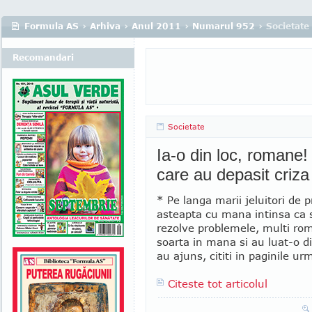
Formula AS
›
Arhiva
›
Anul 2011
›
Numarul 952
› Societate
Recomandari
Societate
Ia-o din loc, romane
care au depasit criza
* Pe langa marii jeluitori de p
asteapta cu mana intinsa ca s
rezolve problemele, multi rom
soarta in mana si au luat-o d
au ajuns, cititi in paginile u
Citeste tot articolul