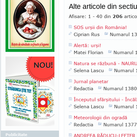
Alte articole din sect
Afisare: 1 - 40 din
206
artico
SOS urşii din România!
Ciprian Rus
Numarul 1
Alertă: urşi!
Matei Florian
Numarul 
Natura se răzbună - NAURU
Selena Lascu
Numarul 
Jurnal planetar
Redactia
Numarul 1380
Începutul sfârşitului - Încă
Selena Lascu
Numarul 
Meteorologii din ogradă
Redactia
Numarul 1377
Publicitate
ANDREEA RĂDUCU-LEFTER - 