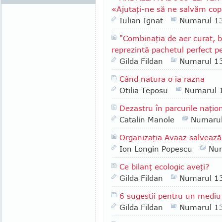
«Ajutaţi-ne să ne salvăm cop
Iulian Ignat
Numarul 1
"Combinaţia de aer curat, 
reprezintă pachetul perfect p
Gilda Fildan
Numarul 1
Când natura o ia razna
Otilia Teposu
Numarul 
Dezastru în parcurile naţi
Catalin Manole
Numaru
Organizaţia Avaaz salvează
Ion Longin Popescu
Nu
Ce bilanţ ecologic aveţi?
Gilda Fildan
Numarul 1
6 sugestii pentru un mediu 
Gilda Fildan
Numarul 1