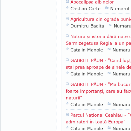
Apocalipsa albinelor
Cristian Curte
Numarul
Agricultura din ograda bunic
Dumitru Badita
Numaru
Natura şi istoria dărâmate 
Sarmizegetusa Regia la un pa
Catalin Manole
Numaru
GABRIEL PĂUN - "Când lupţi
stai prea aproape de şinele d
Catalin Manole
Numaru
GABRIEL PĂUN - "Mă bucur 
foarte importanţi, care au făc
naturii"
Catalin Manole
Numaru
Parcul Naţional Ceahlău - "
admiratori în toată Europa"
Catalin Manole
Numaru