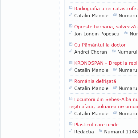
Radiografia unei catastrofe
Catalin Manole
Numaru
Opreşte barbaria, salvează c
Ion Longin Popescu
Nu
Cu Pământul la doctor
Andrei Cheran
Numarul
KRONOSPAN - Drept la repl
Catalin Manole
Numaru
România defrişată
Catalin Manole
Numaru
Locuitorii din Sebeş-Alba n
ieşiţi afară, poluarea ne omoa
Catalin Manole
Numaru
Plasticul care ucide
Redactia
Numarul 1148