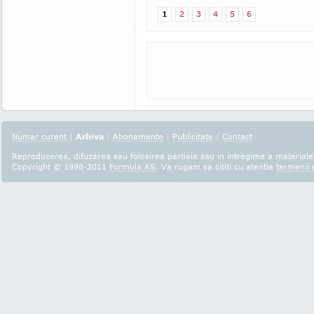
1
2
3
4
5
6
Numar curent
|
Arhiva
|
Abonamente
|
Publicitate
|
Contact
Reproducerea, difuzarea sau folosirea partiala sau in intregime a materialel
Copyright © 1998-2011
Formula AS
. Va rugam sa cititi cu atentie
termenii s