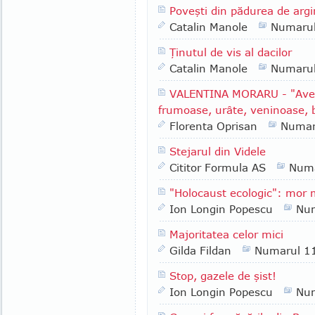
Poveşti din pădurea de argi
Catalin Manole
Numaru
Ţinutul de vis al dacilor
Catalin Manole
Numaru
VALENTINA MORARU - "Avem 
frumoase, urâte, veninoase, 
Florenta Oprisan
Numar
Stejarul din Videle
Cititor Formula AS
Numa
"Holocaust ecologic": mor m
Ion Longin Popescu
Nu
Majoritatea celor mici
Gilda Fildan
Numarul 1
Stop, gazele de şist!
Ion Longin Popescu
Nu