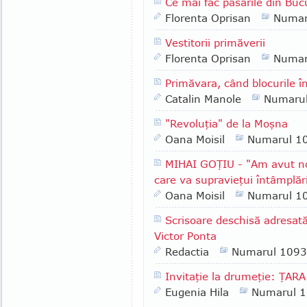
Ce mai fac păsările din Buc
Florenta Oprisan
Numar
Vestitorii primăverii
Florenta Oprisan
Numar
Primăvara, când blocurile în
Catalin Manole
Numaru
"Revoluţia" de la Moşna
Oana Moisil
Numarul 1
MIHAI GOŢIU - "Am avut nor
care va supravieţui întâmplăr
Oana Moisil
Numarul 1
Scrisoare deschisă adresată
Victor Ponta
Redactia
Numarul 1093
Invitaţie la drumeţie: ŢA
Eugenia Hila
Numarul 