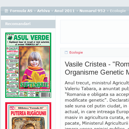
Formula AS
›
Arhiva
›
Anul 2011
›
Numarul 952
› Ecologie
Recomandari
Ecologie
Vasile Cristea - "Ro
Organisme Genetic M
Anul trecut, ministrul Agricul
Valeriu Tabara, a anuntat pub
"Romania e obligata sa accept
modificate genetic". Declarati
sale suna cel putin ciudat, in
actual, in care intreaga Euro
masiv in agricultura curata, e
pacate, Ministerul Agriculturii
ignora vocea opiniei publice, 