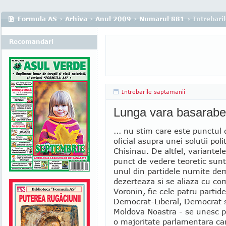
Formula AS
›
Arhiva
›
Anul 2009
›
Numarul 881
› Intrebari
Recomandari
Intrebarile saptamanii
Lunga vara basarab
... nu stim care este punctul
oficial asupra unei solutii poli
Chisinau. De altfel, variantele
punct de vedere teoretic sunt
unul din partidele numite de
dezerteaza si se aliaza cu com
Voronin, fie cele patru partide
Democrat-Liberal, Democrat s
Moldova Noastra - se unesc 
o majoritate parlamentara car