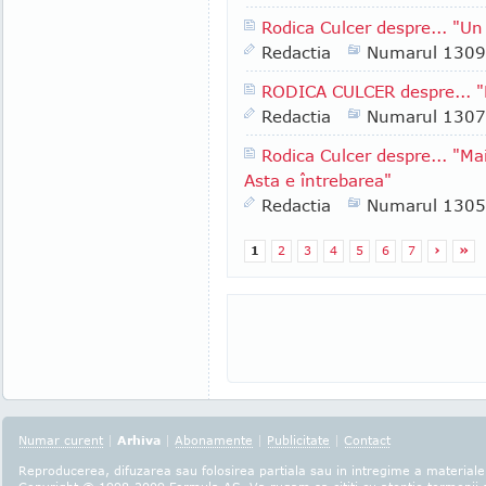
Rodica Culcer despre... "Un 
Redactia
Numarul 1309
RODICA CULCER despre... "E
Redactia
Numarul 1307
Rodica Culcer despre... "Ma
Asta e întrebarea"
Redactia
Numarul 1305
1
2
3
4
5
6
7
›
»
Numar curent
|
Arhiva
|
Abonamente
|
Publicitate
|
Contact
Reproducerea, difuzarea sau folosirea partiala sau in intregime a materialel