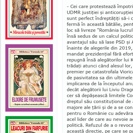
- Cei care protestează împotr
UDMR justiţiei şi anticorupţiei
sunt perfect îndrep­tă­ţiţi să-
fermă în această bătălie, pen
loc să livreze "România lucrulu
însă sedus de un calcul politic 
avantajul său să lase PSD şi 
înainte de alegerile din 2019, 
mandat prezidenţial fără efort
repugnă însă alegătorilor lui 
trădaţi atunci când alesul lor
premier pe catastrofala Vioric
de pasivitatea sa din ulti­mel
implicarea de la începutul an
decât alegătorii lui Liviu Dra
cer să depăşească limitele Con
dreptul său constituţional de
majore ale ţării şi de a se con
pentru o Românie cu adevărat
acel lider de care au nevoie ac
politică. Refuzul de a o revo
această direcţie, pe care se pa