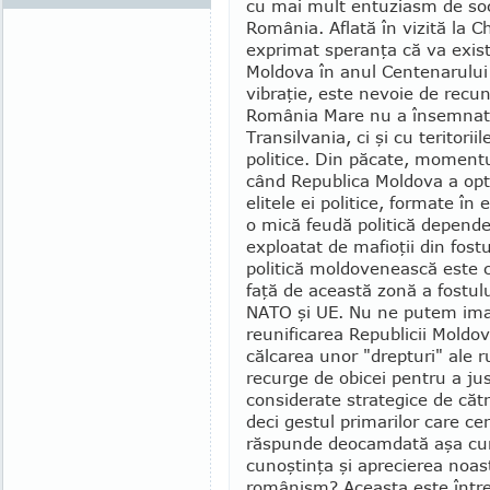
cu mai mult entuziasm de soci
România. Aflată în vizită la C
exprimat speranţa că va exista
Moldova în anul Centena­ru­lui
vibraţie, este ne­voie de recu
Ro­mânia Mare nu a însemnat 
Transilvania, ci şi cu teritorii
politice. Din păcate, momentul
când Republica Moldova a optat
elitele ei politice, for­ma­te î
o mică fe­udă politică depend
exploatat de mafioţii din fostu
politică moldovenească este c
faţă de această zonă a fostulu
NATO şi UE. Nu ne putem imag
reunifi­carea Republicii Moldo
călcarea unor "drepturi" ale r
recurge de obicei pentru a justi
considerate strategice de cătr
deci gestul prima­rilor care c
răs­pun­­de deo­camdată aşa c
cunoştinţa şi aprecierea noas
românism? Aceasta este într