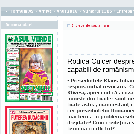
Formula AS
›
Arhiva
›
Anul 2018
›
Numarul 1305
›
Intrebar
Recomandari
Intrebarile saptamanii
Rodica Culcer despre
capabili de românism
- Preşedintele Klaus Iohan
respins iniţial revocarea C
Kövesi, apreciind că acuzaţ
ministrului Toader sunt n
toate astea, manifestanţii 
cer preşedintelui României
mai fermă în problema sef
dreptate? Cum credeţi că 
termina conflictul?