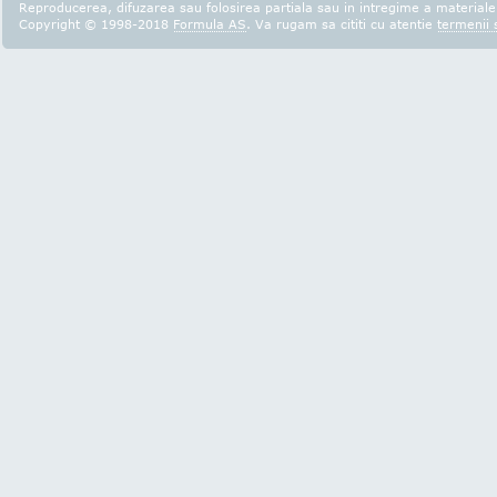
Reproducerea, difuzarea sau folosirea partiala sau in intregime a materialel
Copyright © 1998-2018
Formula AS
. Va rugam sa cititi cu atentie
termenii s