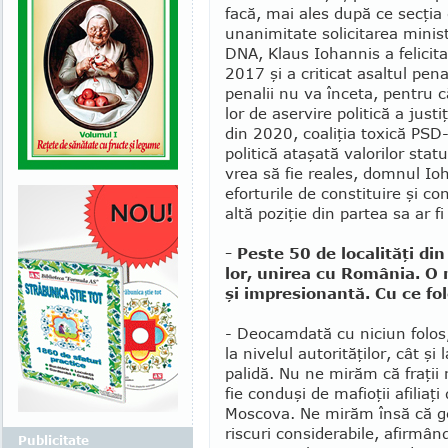
facă, mai ales după ce secţia
unanimitate solicitarea ministru
DNA, Klaus Iohannis a felicita
2017 şi a criticat asaltul pena
penalii nu va înceta, pentru c
lor de aservire politică a just
din 2020, coaliţia toxică PSD
politică ata­şată valorilor sta
vrea să fie reales, domnul Ioh
eforturile de constituire şi c
altă poziţie din partea sa ar f
- Peste 50 de localităţi di
lor, unirea cu România. O
şi impresionantă. Cu ce fo
- Deocamdată cu niciun folos,
la nivelul autorităţilor, cât şi
palidă. Nu ne mirăm că fraţii 
fie conduşi de mafio­ţii afiliaţi 
Moscova. Ne mirăm însă că ge
riscuri considerabile, afirmân
Publicitate