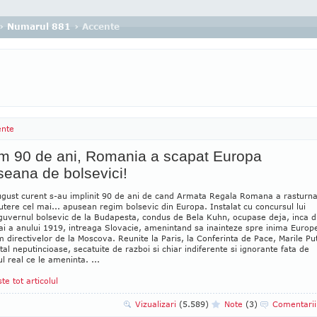
›
Numarul 881
› Accente
ente
m 90 de ani, Romania a scapat Europa
eana de bolsevici!
ugust curent s-au implinit 90 de ani de cand Armata Regala Romana a rasturna
utere cel mai... apusean regim bolsevic din Europa. Instalat cu concursul lui
 guvernul bolsevic de la Budapesta, condus de Bela Kuhn, ocupase deja, inca d
i a anului 1919, intreaga Slovacie, amenintand sa inainteze spre inima Europe
 directivelor de la Moscova. Reunite la Paris, la Conferinta de Pace, Marile Pu
tal neputincioase, secatuite de razboi si chiar indiferente si ignorante fata de
ul real ce le ameninta. ...
ste tot articolul
Vizualizari
(5.589)
Note
(3)
Comentari