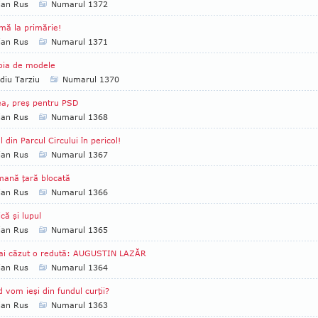
ian Rus
Numarul 1372
mă la primărie!
ian Rus
Numarul 1371
oia de modele
diu Tarziu
Numarul 1370
a, preş pentru PSD
ian Rus
Numarul 1368
l din Parcul Circului în pericol!
ian Rus
Numarul 1367
ană ţară blocată
ian Rus
Numarul 1366
ică şi lupul
ian Rus
Numarul 1365
ai căzut o redută: AUGUSTIN LAZĂR
ian Rus
Numarul 1364
 vom ieşi din fundul curţii?
ian Rus
Numarul 1363