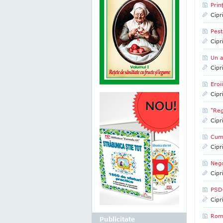
Prin
Cipr
Pest
Cipr
Un a
Cipr
Eroi
Cipr
"Reg
Cipr
Cum 
Cipr
Nego
Cipr
PSD-
Cipr
Româ
Publicitate