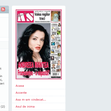
t
in
i,
teri
Acasa
Accente
Asa m-am vindecat...
i
(2)
Asul de inima