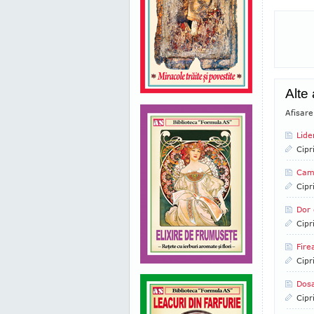
Alte
Afisare
Lide
Cipr
Camp
Cipr
Dor 
Cipr
Fire
Cipr
Dosa
Cipr