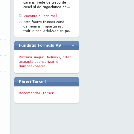
care isi vede de treburile
casei si de rugaciunea de...
Vacanta cu scriitorii
Este foarte frumos cand
oamenii isi impartasesc
trairile copilariei.Vad ca pe...
Fundatia Formula AS
Batranii singuri, bolnavii, orfanii
asteapta sponsorizarile
dumneavoastra...
Păreri Torser!
Recomandari Torser