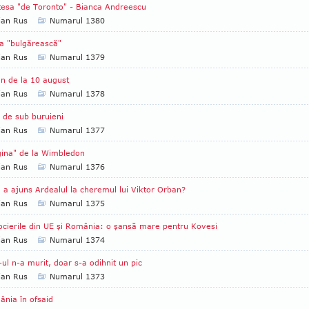
ţesa "de Toronto" - Bianca Andreescu
ian Rus
Numarul 1380
a "bulgărească"
ian Rus
Numarul 1379
n de la 10 august
ian Rus
Numarul 1378
i de sub buruieni
ian Rus
Numarul 1377
ina" de la Wimbledon
ian Rus
Numarul 1376
a ajuns Ardealul la cheremul lui Viktor Orban?
ian Rus
Numarul 1375
cierile din UE şi România: o şansă mare pentru Kovesi
ian Rus
Numarul 1374
ul n-a murit, doar s-a odihnit un pic
ian Rus
Numarul 1373
nia în ofsaid