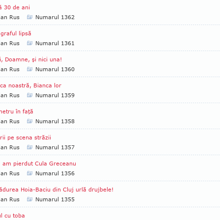
 30 de ani
ian Rus
Numarul 1362
graful lipsă
ian Rus
Numarul 1361
i, Doamne, şi nici una!
ian Rus
Numarul 1360
ca noastră, Bianca lor
ian Rus
Numarul 1359
etru în faţă
ian Rus
Numarul 1358
rii pe scena străzii
ian Rus
Numarul 1357
 am pierdut Cula Greceanu
ian Rus
Numarul 1356
ădurea Hoia-Baciu din Cluj urlă drujbele!
ian Rus
Numarul 1355
l cu toba