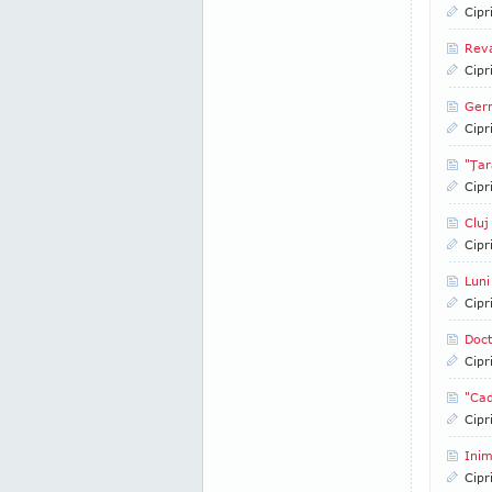
Cipr
Reva
Cipr
Germ
Cipr
"Ţar
Cipr
Cluj
Cipr
Luni
Cipr
Doct
Cipr
"Cad
Cipr
Inim
Cipr