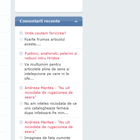
Comentarii recente
Unde cautam fericirea?
Foarte frumos articolul
acesta....
Pustnici, anahoreti, pelerini si
nebuni intru Hristos
Va multumim pentru
articolele pline de sens si
intelepciune pe care ni le
ofe...
Andreea Mantea - "Nu uit
niciodata de rugaciunea de
seara"
Nu am inteles niciodata de ce
unii catalogheaza femeia
dupa infatisare.Pe min...
Andreea Mantea - "Nu uit
niciodata de rugaciunea de
seara"
Imaginea de fata cuminte