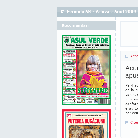
Formula AS
›
Arhiva
›
Anul 2009
Recomandari
Acc
Acu
apus
Pe 4 a
de la p
Lenin,
luna ma
conform
erau to
pericol
Cite