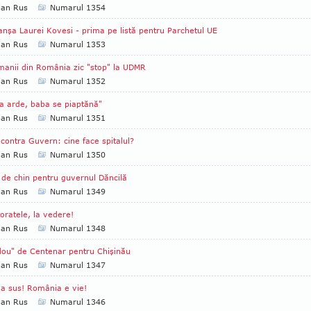
ian Rus
Numarul 1354
nşa Laurei Kovesi - prima pe listă pentru Parchetul UE
ian Rus
Numarul 1353
anii din România zic "stop" la UDMR
ian Rus
Numarul 1352
a arde, baba se piaptănă"
ian Rus
Numarul 1351
 contra Guvern: cine face spitalul?
ian Rus
Numarul 1350
 de chin pentru guvernul Dăncilă
ian Rus
Numarul 1349
oratele, la vedere!
ian Rus
Numarul 1348
ou" de Centenar pentru Chişinău
ian Rus
Numarul 1347
a sus! România e vie!
ian Rus
Numarul 1346