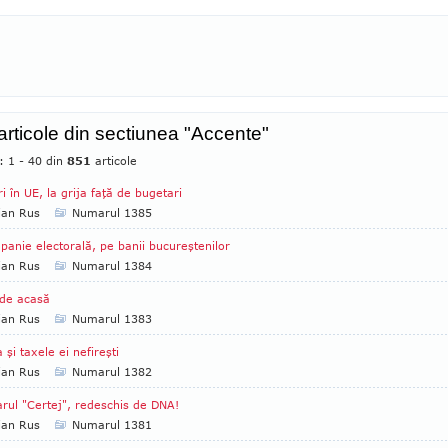
 articole din sectiunea "Accente"
: 1 - 40 din
851
articole
ri în UE, la grija faţă de bugetari
ian Rus
Numarul 1385
anie electorală, pe banii bucureştenilor
ian Rus
Numarul 1384
de acasă
ian Rus
Numarul 1383
a şi taxele ei nefireşti
ian Rus
Numarul 1382
rul "Certej", redeschis de DNA!
ian Rus
Numarul 1381