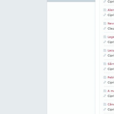
Cipr
Alar
Cipr
Nev
Clau
Lege
Cipr
Lacu
Cipr
Sărm
Cipr
Petr
Cipr
A m
Cipr
Când
Cipr