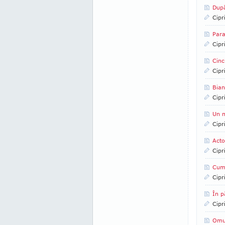
După
Cipr
Para
Cipr
Cinc
Cipr
Bian
Cipr
Un m
Cipr
Acto
Cipr
Cum
Cipr
În p
Cipr
Omu