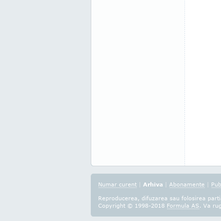
Numar curent
|
Arhiva
|
Abonamente
|
Pub
Reproducerea, difuzarea sau folosirea partia
Copyright © 1998-2018
Formula AS
. Va ru