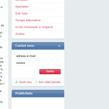
Spectator
r-o
Sub lupa
Terapii alternative
t de
Urme romanesti in Ungaria
al-
Zodiac
el
Contul meu
de
mis
ele
ea
re,
an
re
ea
Cont nou
Am uitat parola
du-l
ze
Publicitate
 la