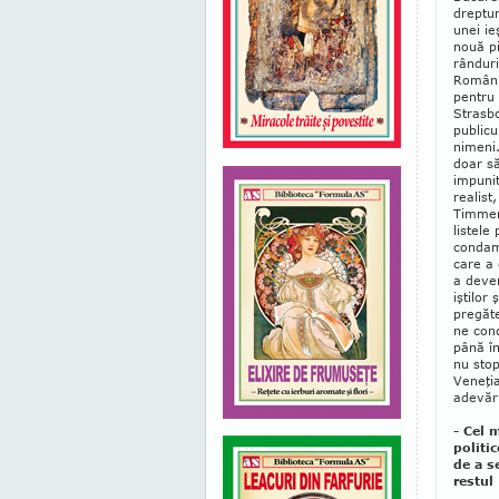
drep­tu
unei ie
nouă pi
rânduri
Românie
pentru 
Strasbo
publicu
nimeni
doar să
impunit
realist
Timmerm
listele
condamn
care a 
a deven
iştilor
pregăte
ne cond
până în
nu stop
Veneţi
adevăr
- Cel 
politi
de a s
restul