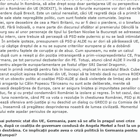
rilor omului în România, să aibe drept scop doar şan­tajarea UE cu perspectiva
şiri a României din UE (ROEXIT), în ideea că forurile europene vor dori să evit
erdere după Brexit. Este un calcul ne­rea­list, căci UE regretă deja că a primit î
le sale sta­te ne­pregătite politic, cum sunt fostele state comu­niste. Ieşirea
i, spre deosebire de cea a Marii Bri­tanii, nu ar fi deci o pierdere, ci o binefac
UE. Fără îndoială, o mare parte din discursul sfidător al premierului Dăncilă la
urg sau al unor perso­naje de tipul lui Şerban Nicolae la Bucureşti se adresea
lui intern, care trebuie să perceapă că PSD este puternic şi nu se lasă intimida
. În ambele ipoteze, presupunem că PSD şi ALDE nu ar dori să părăsească UE, 
-şi câştige dreptul de a nu se supune criteriilor europene şi de a dobândi
ate pentru faptele de corupţie şi de abuz. Cum spuneam, nu este un calcul
, după cum a reieşit şi din poziţia intran­si­gentă a prim-vicepreşedintelui CE, Fr
ans, pe tot parcursul dezbaterilor din PE. Totuşi, atunci când ALDE îl invită 
 pentru alegerile europarlamentare pe fostul ofiţer SRI Daniel Dragomir,
at în primă instanţă pentru fals în înscrisuri, implicat în scandalul Black Cube
cerut explicit ieşirea României din UE, începi să te întrebi dacă nu cumva ROE
it un obiectiv politic al coaliţiei PSD-ALDE şi dacă violenţele de limbaj ale psd-
 şi aroganţa lui Călin Popescu Tăriceanu nu sunt acte deliberate, menite să
ască despărţirea de Europa, care ar asigura liniştea şi impunitatea penalilor c
uc, fie şi cu preţul condamnării României la izolare şi regres. În tot cazul, da
 luna noiembrie, când PE va vota o rezoluţie în chestiunea României, PSD şi 
ează ofensiva anti-justiţie şi nu deschid un dialog cu GRECO şi cu Comisia de 
a, înseamnă că pregătesc desprin­derea noastră de lumea civilizată. Momentul
ului este aşadar periculos de aproape.
mai puternic stat din UE, Germania, pare să se afle în pragul unei crize
ce, după ce coaliţia de guver­nare condusă de Angela Merkel a fost la un 
e des­trăma. Ce implicaţii poate avea o criză politică în Ger­mania pentru
 Europei?