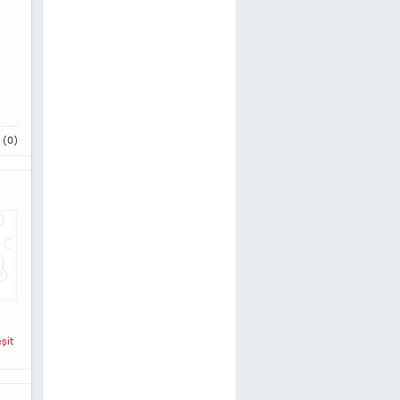
i
(0)
şit