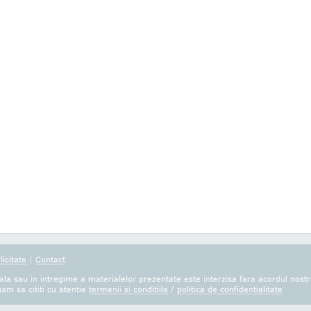
licitate
|
Contact
la sau in intregime a materialelor prezentate este interzisa fara acordul nostr
gam sa cititi cu atentie
termenii si conditiile
/
politica de confidentialitate