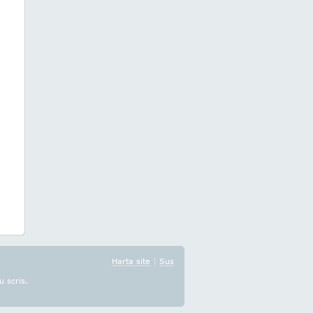
Harta site
|
Sus
u scris.