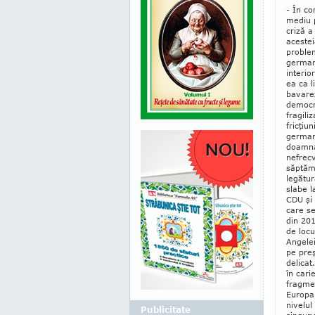
- În co
mediu p
criză a
acestei
problem
german
interio
ea ca l
bavarez
democra
fragili
fricţiu
germane
doamna 
nefrecv
săptămâ
legătur
slabe l
CDU şi 
care se
din 201
de locu
Angelei
pe preş
delicat
în cari
fragmen
Europa,
nivelul
Publicitate