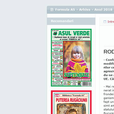
Formula AS
›
Arhiva
›
Anul 2018
Recomandari
Intr
ROD
- Conf
modific
rilor 
agre­s
du-se 
UE. Câ
- Mai r
nerat i
frondei
ganisme
fapt un
simt am
statulu
Bucureş