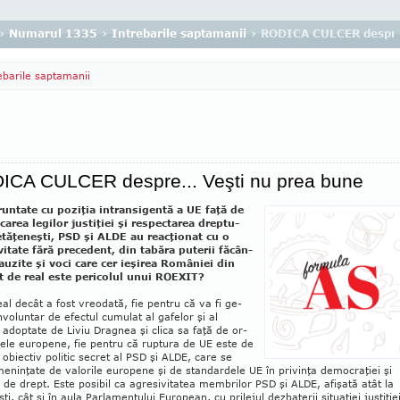
›
Numarul 1335
›
Intrebarile saptamanii
› RODICA CULCER despre.
ebarile saptamanii
ICA CULCER despre... Veşti nu prea bune
runtate cu poziţia intransigentă a UE faţă de
area legilor justiţiei şi respectarea drep­tu­
cetăţeneşti, PSD şi ALDE au reacţionat cu o
ivitate fără precedent, din tabăra puterii făcân­
auzite şi voci care cer ieşirea României din
t de real este pericolul unui ROEXIT?
eal decât a fost vreodată, fie pentru că va fi ge­
nvoluntar de efectul cumulat al gafelor şi al
 adoptate de Liviu Dragnea şi clica sa faţă de or­
le eu­ropene, fie pentru că ruptura de UE este de
 obiec­tiv politic secret al PSD şi ALDE, care se
eninţate de valorile europene şi de standar­dele UE în privinţa de­mocraţiei şi
i de drept. Este posibil ca agresivitatea membrilor PSD şi ALDE, afi­şată atât la
ti, cât şi în aula Parlamentului Eu­ropean, cu prilejul dezbaterii situaţiei justiţiei