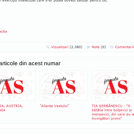
l exerciţiu intelectual care s-ar putea dovedi salutar pentru UE.
ctia
Vizualizari
(2.380)
Note
(
0
)
Comentari
 articole din acest numar
IA, AUSTRIA,
"Alianţa Vestului"
TIA ŞERBĂNESCU - "O
NIA
bătălie între bolşevici şi
menşevici, din care au ie
învingători primii"