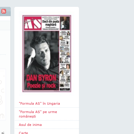
.. Veşti nu prea bune
"Formula AS" în Ungaria
"Formula AS" pe urme
româneşti
Asul de inima
 şi
Carte