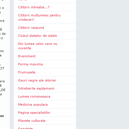
Cititorii intreaba...?
e o
n
Cititorii multumesc pentru
vindecari!
ere
Cititorii raspund
ză
t de
Clubul dietelor de slabit
ci
Din lumea celor care nu
cuvanta
ans
pe
Eveniment
,
Forma maxima
XIT
Frumusete
Gauri negre ale istoriei
are
că
Intrebarile saptamanii
ALDE
la
Lumea romaneasca
Medicina populara
Pagina specialistilor
pas
Planete culturale
Sanatate