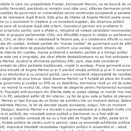
ndiţiile în care nici preşedintele Franţei, Emma­nuel Macron, nu se bucură de un
olitic favorabil, pier­zându-şi miniştrii unul câte unul, slăbirea Germaniei print
 coaliţiei de guvernare ar vulnerabiliza serios cons­trucţia europeană şi şansele
a de redresare după Brexit. Este greu de înţeles că Angela Merkel poate avea
e cu o economie în creştere şi un excedent bugetar, dar dinamica politicii
e pare să evolueze după alte criterii. Cancelarul german are probleme în
rul pro­priu­lui partid, care a sfidat-o, refuzând să voteze candidatul recomanda
ider al grupului parlamentar CDU; are dificultăţi majore în relaţia cu partenerul
, CSU, al cărui lider o sabotează la fiecare pas, şi o colaborare dificilă cu soci
ţii din coaliţie. Ambele partide din "marea coaliţie" de guvernare sunt de altf
zate şi în pierdere de popularitate, conform unui sondaj recent. Dincolo de
nile interne din coaliţie, marea problemă a ambelor partide şi a întregii politici
 este cea a imigraţiei, ale cărei efecte destabilizatoare nu au fost anticipate 
Merkel, ducând la afirmarea partidului AfD, care, deşi este considerat
entabil de către partidele tradiţionale, creşte în sondaje. Presa germană scria
na trecută că Angela Merkel şi-ar fi pierdut intuiţia politică şi şi-ar fi compro
a cu electoratul şi cu propriul partid, care o consideră responsabilă de rezultat
a alegerile de anul trecut. Dacă doamna Merkel va fi forţată să plece din frunt
a guvernului şi coaliţia cu SPD se va des­trăma, Germania riscă un vid de pute
 va resimţi la nivelul UE, chiar înainte de alegerile pentru Parlamentul europe
9. Populiştii anti-europeni din diferite state ar putea câştiga un număr mai ma
ri în PE, sa­bo­tând astfel UE din interior. La fel de grav este şi faptul că plecar
 Merkel ar lipsi Europa de un factor de echilibru într-un moment delicat, lăsân
edintele Macron, la fel de devotat cauzei europene, singur, într-un moment
. Desigur, doamna Merkel s-a dovedit o su­pravieţuitoare şi a depăşit multe cri
era ei politică, dar niciodată scena politică a Germaniei nu a fost atât de
tată şi coaliţia condusă de ea nu a fost atât de fragilă. De altfel, peste tot în
 forţele politice de centru sunt în pericol, ceea ce ameninţă echilibrele politice
 UE, impunând totodată necesitatea regândirii politicii în ansamblul ei - adică