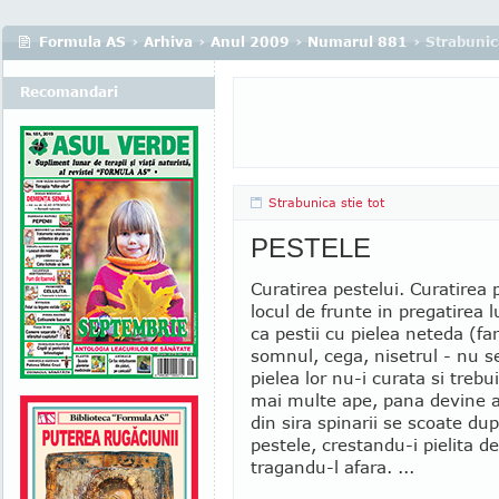
Formula AS
›
Arhiva
›
Anul 2009
›
Numarul 881
› Strabunica
Recomandari
Strabunica stie tot
PESTELE
Curatirea pestelui. Curatirea 
locul de frunte in pregatirea l
ca pestii cu pielea neteda (far
somnul, cega, nisetrul - nu s
pielea lor nu-i curata si trebu
mai multe ape, pana devine a
din sira spinarii se scoate dup
pestele, crestandu-i pielita de
tragandu-l afara. ...