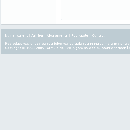
Numar curent
|
Arhiva
|
Abonamente
|
Publicitate
|
Contact
Reproducerea, difuzarea sau folosirea partiala sau in intregime a materialel
Copyright © 1998-2009
Formula AS
. Va rugam sa cititi cu atentie
termenii s