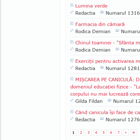
Lumina verde
Redactia
Numarul 1316
Farmacia din cămară
Rodica Demian
Numaru
Chinul toamnei - "Sfânta 
Rodica Demian
Numaru
Exerciţii pentru activarea m
Redactia
Numarul 1281
MIŞCAREA PE CANICULĂ: Dr.
domeniul educaţiei fizice - "L
corpului nu mai lucrează core
Gilda Fildan
Numarul 1
Când canicula îşi face de c
Redactia
Numarul 1276
1
2
3
4
5
6
7
›
»