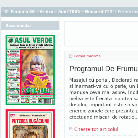
Formula AS
›
Arhiva
›
Anul 2006
›
Numarul 743
› Forma m
Recomandari
Forma maxima
Programul De Frumu
Masajul cu peria . Declarati ra
si inarmati-va cu o perie, un
manusa ceva mai aspre. Indi
pielea este frecata inaintea s
dusului, important este sa v
energic zonele care prezinta 
efectuand miscari de rotatie..
Citeste tot articolul