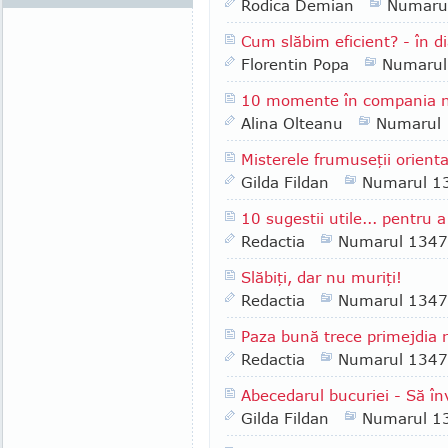
Rodica Demian
Numaru
Cum slăbim eficient? - în d
Florentin Popa
Numarul
10 momente în compania n
Alina Olteanu
Numarul
Misterele frumuseţii orienta
Gilda Fildan
Numarul 1
10 sugestii utile... pentru 
Redactia
Numarul 1347
Slăbiţi, dar nu muriţi!
Redactia
Numarul 1347
Paza bună trece primejdia 
Redactia
Numarul 1347
Abecedarul bucuriei - Să în
Gilda Fildan
Numarul 1