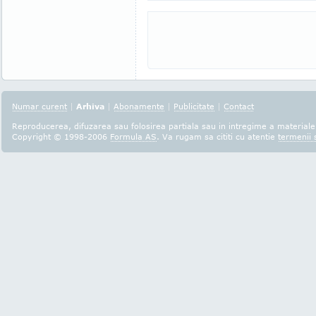
Numar curent
|
Arhiva
|
Abonamente
|
Publicitate
|
Contact
Reproducerea, difuzarea sau folosirea partiala sau in intregime a materialel
Copyright © 1998-2006
Formula AS
. Va rugam sa cititi cu atentie
termenii s