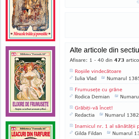
Alte articole din sec
Afisare: 1 - 40 din
473
artico
Roşiile vindecătoare
Iulia Vlad
Numarul 138
Frumuseţe cu grâne
Rodica Demian
Numaru
Grăbiţi-vă încet!
Redactia
Numarul 1382
Inamicul nr. 1 al sănătăţii
Gilda Fildan
Numarul 1