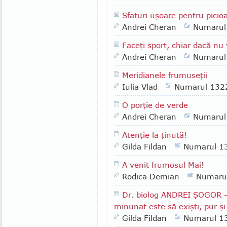
Sfaturi uşoare pentru picioa
Andrei Cheran
Numarul
Faceţi sport, chiar dacă nu 
Andrei Cheran
Numarul
Meridianele frumuseţii
Iulia Vlad
Numarul 132
O porţie de verde
Andrei Cheran
Numarul
Atenţie la ţinută!
Gilda Fildan
Numarul 1
A venit frumosul Mai!
Rodica Demian
Numaru
Dr. biolog ANDREI ŞOGOR - 
minunat este să exişti, pur şi
Gilda Fildan
Numarul 1