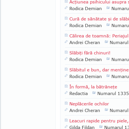
Acţiunea psihicului asupra 
Rodica Demian
Numaru
Cură de sănătate şi de slăb
Rodica Demian
Numaru
Călirea de toamnă: Periajul
Andrei Cheran
Numarul
Slăbiţi fără chinuri!
Rodica Demian
Numaru
Slăbitul e bun, dar menţine
Rodica Demian
Numaru
În formă, la bătrâneţe
Redactia
Numarul 1335
Neplăcerile ochilor
Andrei Cheran
Numarul
Leacuri rapide pentru piele,
Gilda Fildan
Numarul 1