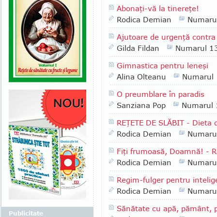
Abonaţi-vă la tinereţe!
Rodica Demian
Numaru
Ajutoare de urgenţă contra 
Gilda Fildan
Numarul 1
Gimnastica pentru leneşi
Alina Olteanu
Numarul
O preumblare în paradis
Sanziana Pop
Numarul
REŢETE DE SLĂBIT - Dieta de
Rodica Demian
Numaru
Fiţi frumoasă, Doamnă! - Re
Rodica Demian
Numaru
Regim-fulger pentru intelig
Rodica Demian
Numaru
Sănătate cu apă, pământ, pă
Publicitate