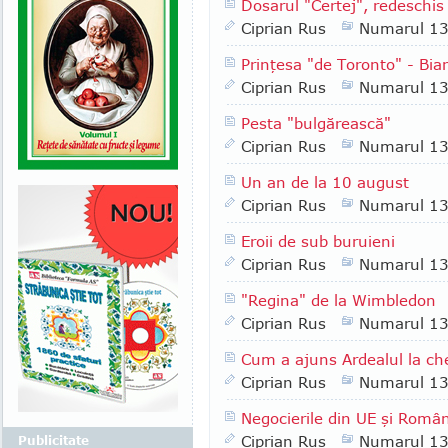
Dosarul "Certej", redeschi
Ciprian Rus
Numarul 1
Prinţesa "de Toronto" - Bi
Ciprian Rus
Numarul 1
Pesta "bulgărească"
Ciprian Rus
Numarul 1
Un an de la 10 august
Ciprian Rus
Numarul 1
Eroii de sub buruieni
Ciprian Rus
Numarul 1
"Regina" de la Wimbledon
Ciprian Rus
Numarul 1
Cum a ajuns Ardealul la ch
Ciprian Rus
Numarul 1
Negocierile din UE şi Româ
Ciprian Rus
Numarul 1
Publicitate