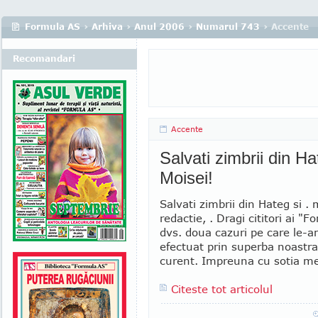
Formula AS
›
Arhiva
›
Anul 2006
›
Numarul 743
› Accente
Recomandari
Accente
Salvati zimbrii din H
Moisei!
Salvati zimbrii din Hateg si 
redactie, . Dragi cititori ai "
dvs. doua cazuri pe care le-am
efectuat prin superba noastra 
curent. Impreuna cu sotia me
Citeste tot articolul