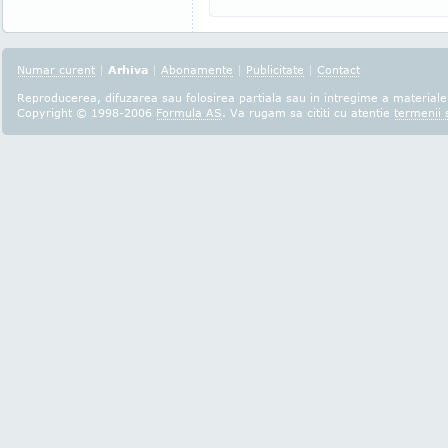
Numar curent
|
Arhiva
|
Abonamente
|
Publicitate
|
Contact
Reproducerea, difuzarea sau folosirea partiala sau in intregime a materialel
Copyright © 1998-2006
Formula AS
. Va rugam sa cititi cu atentie
termenii s