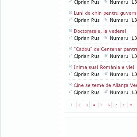
Ciprian Rus
Numarul 1
Luni de chin pentru guvern
Ciprian Rus
Numarul 1
Doctoratele, la vedere!
Ciprian Rus
Numarul 1
"Cadou" de Centenar pentr
Ciprian Rus
Numarul 1
Inima sus! România e vie!
Ciprian Rus
Numarul 1
Cine se teme de Alianţa Ves
Ciprian Rus
Numarul 1
1
2
3
4
5
6
7
›
»