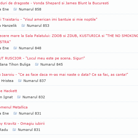
duri de dragoste - Vonda Shepard si James Blunt la Bucuresti
a Ene
Numarul 858
i Traistariu - "Visul american imi bantuie si mie noptile"
a Hanzelik
Numarul 853
recere mare la Sala Palatului: ZDOB si ZDUB, KUSTURICA si "THE NO SMOKIN
STRA"
a Ene
Numarul 848
T RUSCIOR - "Locul meu este pe scena. Sigur!"
ana Tihon Buliga
Numarul 845
 Isaroiu - "Ce as face daca m-as mai naste o data? Ce sa fac, as canta!"
 Hristea
Numarul 837
e Hackett
an Ignat
Numarul 832
menul Metallica
a Ene
Numarul 831
y Kravitz - Omagiu iubirii
 Radu
Numarul 831