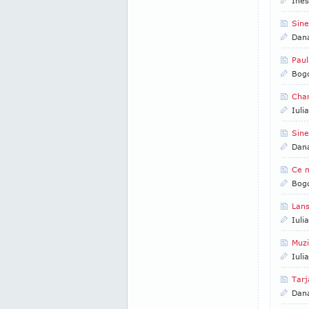
Ines
Sine
Dan
Paul
Bogd
Char
Iuli
Sin
Dan
Ce m
Bogd
Lans
Iuli
Muzi
Iuli
Tarj
Dan