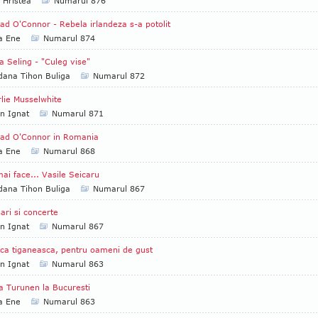
 Hristea
Numarul 876
ad O'Connor - Rebela irlandeza s-a potolit
a Ene
Numarul 874
a Seling - "Culeg vise"
ana Tihon Buliga
Numarul 872
lie Musselwhite
an Ignat
Numarul 871
ead O'Connor in Romania
a Ene
Numarul 868
ai face... Vasile Seicaru
ana Tihon Buliga
Numarul 867
ari si concerte
an Ignat
Numarul 867
ca tiganeasca, pentru oameni de gust
an Ignat
Numarul 863
a Turunen la Bucuresti
a Ene
Numarul 863