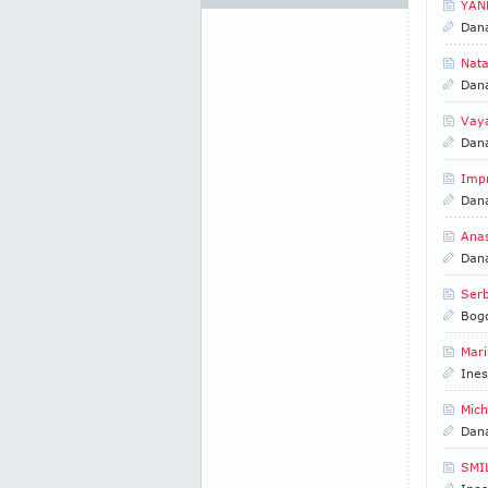
YAN
Dan
Nata
Dan
Vay
Dan
Impr
Dan
Anas
Dan
Serb
Bogd
Mari
Ines
Mich
Dan
SMIL