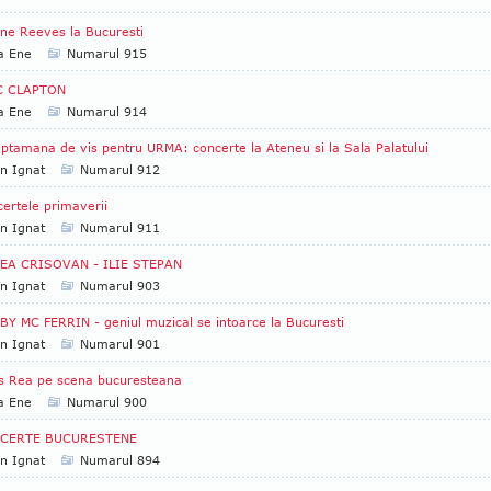
ne Reeves la Bucuresti
a Ene
Numarul 915
C CLAPTON
a Ene
Numarul 914
ptamana de vis pentru URMA: concerte la Ateneu si la Sala Palatului
an Ignat
Numarul 912
ertele primaverii
an Ignat
Numarul 911
EA CRISOVAN - ILIE STEPAN
an Ignat
Numarul 903
Y MC FERRIN - geniul muzical se intoarce la Bucuresti
an Ignat
Numarul 901
s Rea pe scena bucuresteana
a Ene
Numarul 900
CERTE BUCURESTENE
an Ignat
Numarul 894