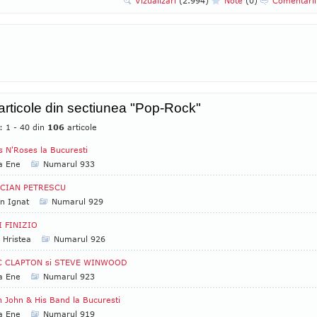
Vizualizari
(2.994)
Note
(0)
Comentari
 articole din sectiunea "Pop-Rock"
: 1 - 40 din
106
articole
 N'Roses la Bucuresti
a Ene
Numarul 933
CIAN PETRESCU
an Ignat
Numarul 929
I FINIZIO
 Hristea
Numarul 926
C CLAPTON si STEVE WINWOOD
a Ene
Numarul 923
n John & His Band la Bucuresti
a Ene
Numarul 919