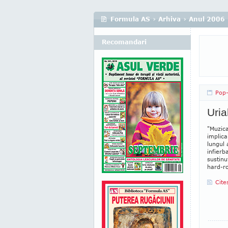
Formula AS
›
Arhiva
›
Anul 2006
Recomandari
Pop
Uri
"Muzica
implica
lungul 
infierb
sustinu
hard-ro
Cite