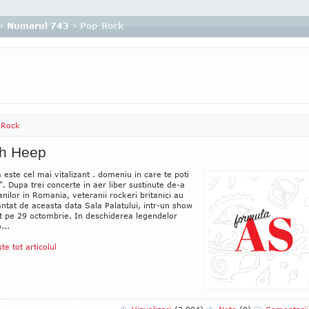
›
Numarul 743
› Pop-Rock
-Rock
ah Heep
 este cel mai vitalizant . domeniu in care te poti
". Dupa trei concerte in aer liber sustinute de-a
anilor in Romania, veteranii rockeri britanici au
antat de aceasta data Sala Palatului, intr-un show
t pe 29 octombrie. In deschiderea legendelor
...
ste tot articolul