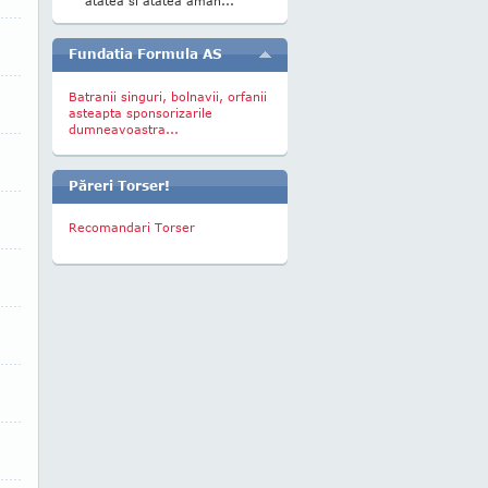
atatea si atatea aman...
Fundatia Formula AS
Batranii singuri, bolnavii, orfanii
asteapta sponsorizarile
dumneavoastra...
Păreri Torser!
Recomandari Torser