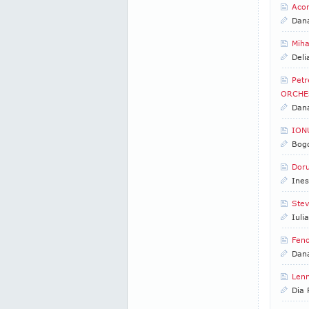
Acor
Dan
Miha
Deli
Pet
ORCHE
Dan
IONU
Bogd
Doru
Ines
Stev
Iuli
Feno
Dan
Lenn
Dia