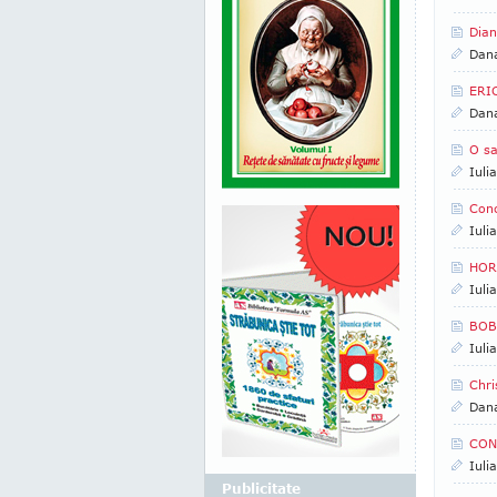
Dian
Dan
ERI
Dan
O sa
Iuli
Conc
Iuli
HOR
Iuli
BOBB
Iuli
Chri
Dan
CON
Iuli
Publicitate