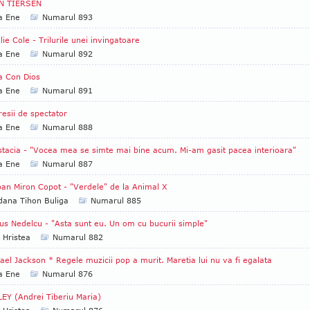
N TIERSEN
a Ene
Numarul 893
lie Cole - Trilurile unei invingatoare
a Ene
Numarul 892
a Con Dios
a Ene
Numarul 891
esii de spectator
a Ene
Numarul 888
tacia - "Vocea mea se simte mai bine acum. Mi-am gasit pacea interioara"
a Ene
Numarul 887
an Miron Copot - "Verdele" de la Animal X
ana Tihon Buliga
Numarul 885
us Nedelcu - "Asta sunt eu. Un om cu bucurii simple"
 Hristea
Numarul 882
ael Jackson * Regele muzicii pop a murit. Maretia lui nu va fi egalata
a Ene
Numarul 876
EY (Andrei Tiberiu Maria)