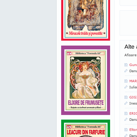
Alte
Afisare
Guns
Dan
MAR
Iuli
GIG
Ines
ERI
Dan
Elto
Dan