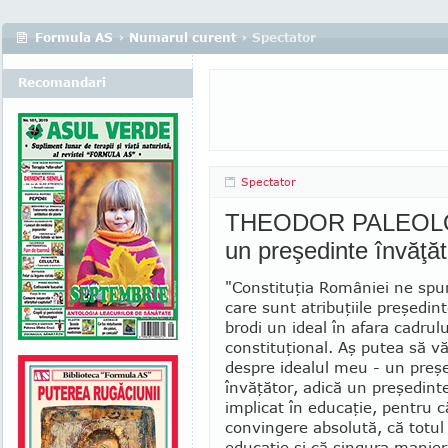
Formula AS
›
Numarul curent
› Spectator
Recomandari
Spectator
THEODOR PALEOLOGU
un preşedinte învăţăt
"Constituţia României ne spun
care sunt atribuţiile preşedint
brodi un ideal în afara cadrulu
constituţional. Aş putea să vă
despre idealul meu - un preş
învăţător, adică un preşedinte
implicat în educaţie, pentru 
convingere absolută, că totul 
educaţie şi că singura manier