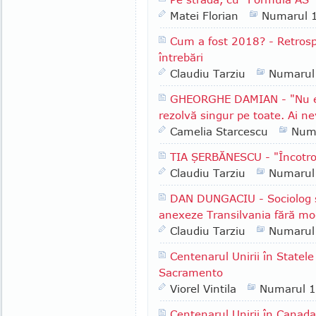
Matei Florian
Numarul 
Cum a fost 2018? - Retrospe
întrebări
Claudiu Tarziu
Numarul
GHEORGHE DAMIAN - "Nu e l
rezolvă singur pe toate. Ai ne
Camelia Starcescu
Num
TIA ŞERBĂNESCU - "Încotr
Claudiu Tarziu
Numarul
DAN DUNGACIU - Sociolog şi 
anexeze Transilvania fără mod
Claudiu Tarziu
Numarul
Centenarul Unirii în Statele
Sacramento
Viorel Vintila
Numarul 
Centenarul Unirii în Cana