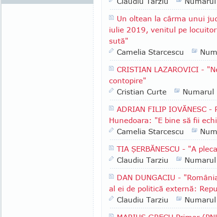
Claudiu Tarziu
Numarul
Un oltean la cârma unui ju
iulie 2019, venitul pe locuito
sută"
Camelia Starcescu
Num
CRISTIAN LAZAROVICI - "Ne
contopire"
Cristian Curte
Numarul
ADRIAN FILIP IOVĂNESC - Pr
Hunedoara: "E bine să fii echil
Camelia Starcescu
Num
TIA ŞERBĂNESCU - "A pleca
Claudiu Tarziu
Numarul
DAN DUNGACIU - "România a
al ei de politică externă: Rep
Claudiu Tarziu
Numarul