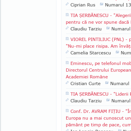
Ciprian Rus
Numarul 1
TIA ŞERBĂNESCU - "Alegeri
pentru că ne vor spune dacă 
Claudiu Tarziu
Numarul
VIOREL PINTILIUC (PNL) - p
"Nu-mi place risipa. Am învăţ
Camelia Starcescu
Num
Eminescu, pe telefonul mob
Directorul Centrului European
Academiei Române
Cristian Curte
Numarul
TIA ŞERBĂNESCU - "Lideri
Claudiu Tarziu
Numarul
Conf. Dr. AVRAM FIŢIU - "În
Europa nu a mai cunoscut un 
pământ pe timp de pace, cum