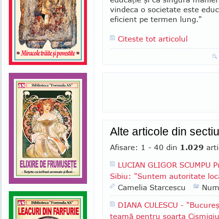
vindeca o so­cietate este edu
eficient pe termen lung."
Citeste tot articolul
Alte articole din sect
Afisare: 1 - 40 din
1.029
arti
LUCIAN GLIGOR SCUMPU Pri
Sibiu: "Suntem autoritate lo
Camelia Starcescu
Num
DIANA CULESCU - "Bucureşt
teamă pentru soarta Cişmigiu