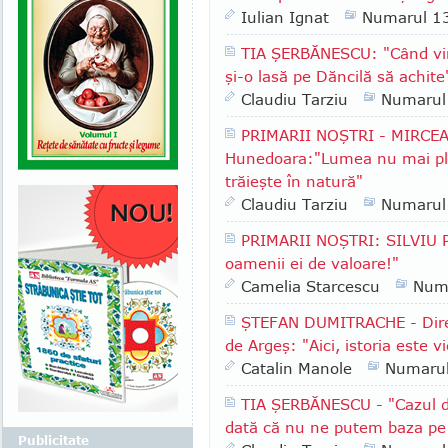
Iulian Ignat
Numarul 1
TIA ŞERBĂNESCU: "Când vin
şi-o lasă pe Dăncilă să achite
Claudiu Tarziu
Numarul
PRIMARII NOŞTRI - MIRCEA
Hunedoara:"Lumea nu mai plea
trăieşte în natură"
Claudiu Tarziu
Numarul
PRIMARII NOŞTRI: SILVIU P
oamenii ei de valoare!"
Camelia Starcescu
Num
ŞTEFAN DUMITRACHE - Direc
de Argeş: "Aici, istoria este vi
Catalin Manole
Numaru
TIA ŞERBĂNESCU - "Cazul d
dată că nu ne putem baza pe in
Publicitate