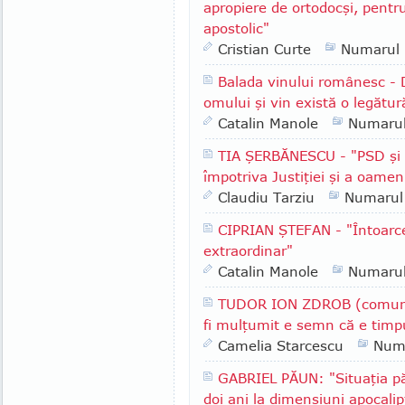
apropiere de ortodocşi, pentr
apostolic"
Cristian Curte
Numarul
Balada vinului românesc - 
omului şi vin există o legătur
Catalin Manole
Numaru
TIA ŞERBĂNESCU - "PSD şi A
împotriva Justiţiei şi a oameni
Claudiu Tarziu
Numarul
CIPRIAN ŞTEFAN - "Întoarce
extraordinar"
Catalin Manole
Numaru
TUDOR ION ZDROB (comuna 
fi mulţumit e semn că e timpu
Camelia Starcescu
Num
GABRIEL PĂUN: "Situaţia păd
doi ani la dimensiuni apocalip