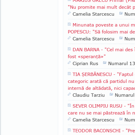
MARIUS GRECU Primar (PNL)
"Nu promite mai mult decât p
Camelia Starcescu
Num
Minunata poveste a unui m
POPESCU: "Să folosim mai des
Camelia Starcescu
Num
DAN BARNA - "Cel mai des î
fost «speranţă»"
Ciprian Rus
Numarul 1
TIA ŞERBĂNESCU - "Faptul c
categoric arată că partidul nu
internă de altădată, nici capa
Claudiu Tarziu
Numarul
SEVER OLIMPIU RUSU - "În R
care nu se mai păstrează în n
Camelia Starcescu
Num
TEODOR BACONSCHI - "Presu