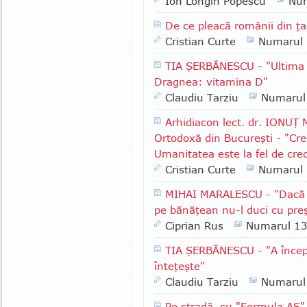
Ion Longin Popescu
Nu
De ce pleacă românii din ţ
Cristian Curte
Numarul
TIA ŞERBĂNESCU - "Ultima i
Dragnea: vitamina D"
Claudiu Tarziu
Numarul
Arhidiacon lect. dr. IONUŢ
Ortodoxă din Bucureşti - "Cre
Umanitatea este la fel de cre
Cristian Curte
Numarul
MIHAI MARALESCU - "Dacă i
pe bănăţean nu-l duci cu pre
Ciprian Rus
Numarul 1
TIA ŞERBĂNESCU - "A începu
înteţeşte"
Claudiu Tarziu
Numarul
Pe stradă, cu "Formula AS" 