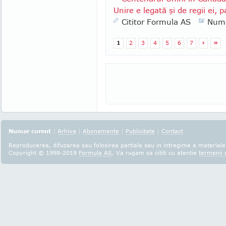
Unire e legată şi de regii ei, pa
Cititor Formula AS
Numa
1
2
3
4
5
6
7
›
»
Numar curent
|
Arhiva
|
Abonamente
|
Publicitate
|
Contact
Reproducerea, difuzarea sau folosirea partiala sau in intregime a materialel
Copyright © 1998-2019
Formula AS
. Va rugam sa cititi cu atentie
termenii s