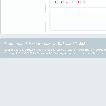
1
2
3
4
5
6
Numar curent
|
Arhiva
|
Abonamente
|
Publicitate
|
Contact
Reproducerea, difuzarea sau folosirea partiala sau in intregime a materialel
Copyright © 1998-2019
Formula AS
. Va rugam sa cititi cu atentie
termenii s