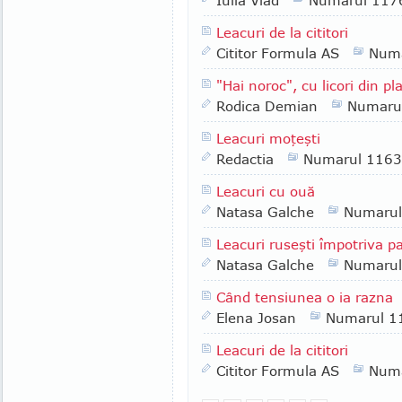
Iulia Vlad
Numarul 117
Leacuri de la cititori
Cititor Formula AS
Numa
"Hai noroc", cu licori din pl
Rodica Demian
Numaru
Leacuri moţeşti
Redactia
Numarul 1163
Leacuri cu ouă
Natasa Galche
Numarul
Leacuri ruseşti împotriva pa
Natasa Galche
Numarul
Când tensiunea o ia razna
Elena Josan
Numarul 1
Leacuri de la cititori
Cititor Formula AS
Numa