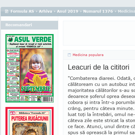
Formula AS
›
Arhiva
›
Anul 2019
›
Numarul 1376
› Medicin
Recomandari
Medicina populara
Leacuri de la cititori
"Combaterea diareei. Odată, 
călătoream cu un autobuz int
majoritatea călătorilor s-au s
deoa­rece şofe­rul oprea deseo
cobora şi intra într-o po­rum­b
crâng, pentru câteva minute.
luat toţi la întrebări, omul n
câteva zile este stri­cat la st
ce face. Atunci, unul dintre că
spus să opreas­că la primul sa