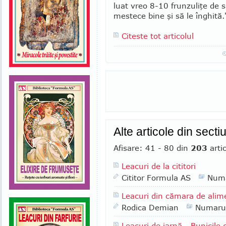
luat vreo 8-10 frun­zu­liţe de s
mestece bine şi să le în­ghită.
Citeste tot articolul
Alte articole din sect
Afisare: 41 - 80 din
203
arti
Leacuri de la cititori
Cititor Formula AS
Numa
Leacuri din cămara de alime
Rodica Demian
Numaru
Leacuri de iarnă - Bunicile 