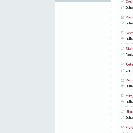
Cosm
Iuli
Magi
Iuli
Secr
Iuli
Sfat
Reda
Reţe
Elen
Vre
Iuli
Miraj
Iuli
Ulei
Iuli
Pici