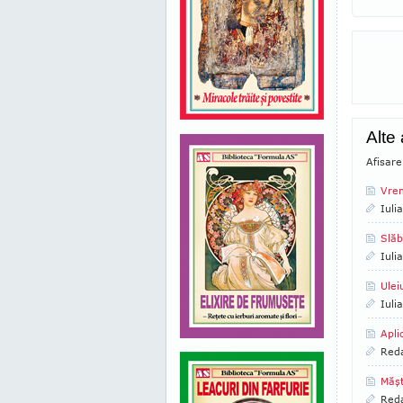
Alte
Afisare
Vrem
Iuli
Slăb
Iuli
Ulei
Iuli
Apli
Reda
Măş
Reda