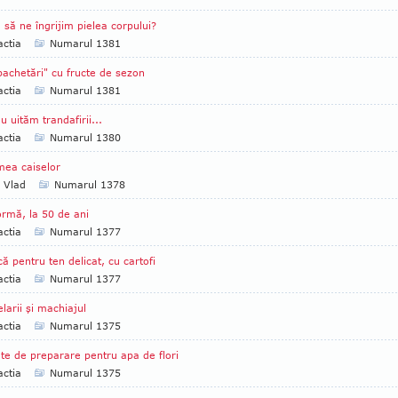
să ne îngrijim pielea corpului?
ctia
Numarul 1381
achetări" cu fructe de sezon
ctia
Numarul 1381
u uităm trandafirii...
ctia
Numarul 1380
ea caiselor
a Vlad
Numarul 1378
ormă, la 50 de ani
ctia
Numarul 1377
ă pentru ten delicat, cu cartofi
ctia
Numarul 1377
larii şi machiajul
ctia
Numarul 1375
te de preparare pentru apa de flori
ctia
Numarul 1375