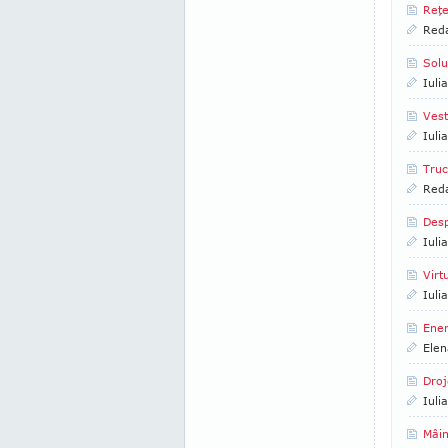
Reţe
Reda
Solu
Iuli
Vest
Iuli
Truc
Reda
Desp
Iuli
Virt
Iuli
Ener
Elen
Droj
Iuli
Mâin