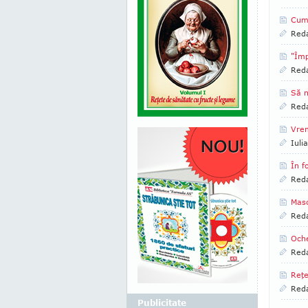
Cum 
Reda
"Împ
Reda
Să n
Reda
Vrem
Iuli
În f
Reda
Masc
Reda
Oche
Reda
Reţe
Reda
Publicitate