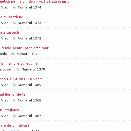
etică pe malul mării - Apă sărată şi nisip
a Vlad
Numarul 1374
e cu sânziene
a Vlad
Numarul 1373
ete turceşti
a Vlad
Numarul 1372
uri mici pentru probleme mari
ctia
Numarul 1371
te infailibile cu legume
a Josan
Numarul 1370
mea CĂPŞUNILOR a venit!
a Vlad
Numarul 1369
ul florilor de tei
a Vlad
Numarul 1368
uri preţioase
a Vlad
Numarul 1367
oare de primăvară