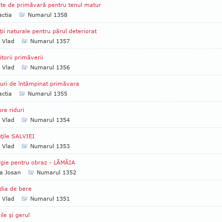
te de primăvară pentru tenul matur
ctia
Numarul 1358
ţii naturale pentru părul deteriorat
a Vlad
Numarul 1357
itorii primăverii
a Vlad
Numarul 1356
uri de întâmpinat primăvara
ctia
Numarul 1355
re riduri
a Vlad
Numarul 1354
uţile SALVIEI
a Vlad
Numarul 1353
gie pentru obraz - LĂMÂIA
a Josan
Numarul 1352
dia de bere
a Vlad
Numarul 1351
ile şi gerul