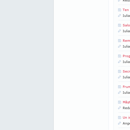
Reda
Ten 
Iuli
Salo
Iuli
Reme
Iuli
Pro
Iuli
Secr
Iuli
Frum
Iuli
Măşt
Reda
Un i
Ange