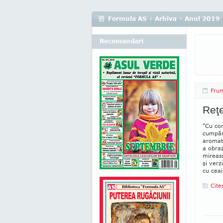
Formula AS
›
Arhiva
›
Anul 2019
Recomandari
Fru
Reţe
"Cu con
cumpăra
aromate
a obra­
mireasm
şi verz
cu ceai
Cite