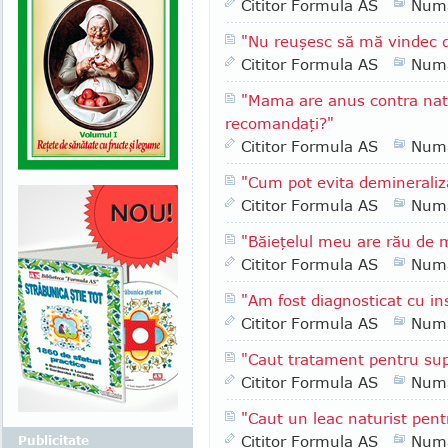
Cititor Formula AS
Numa
"Nu reuşesc să mă vindec 
Cititor Formula AS
Numa
"Mama are anus contra natur
recomandaţi?"
Cititor Formula AS
Numa
"Cum pot evita demineraliza
Cititor Formula AS
Numa
"Băieţelul meu are rău de 
Cititor Formula AS
Numa
"Am fost diagnosticat cu in
Cititor Formula AS
Numa
"Caut tratament pentru sup
Cititor Formula AS
Numa
"Caut un leac naturist pent
Cititor Formula AS
Numa
Publicitate