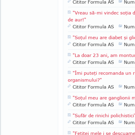
Cititor Formula AS
Numa
"Vreau să-mi vindec soţia 
de aur!"
Cititor Formula AS
Numa
"Soţul meu are diabet şi gl
Cititor Formula AS
Numa
"La doar 23 ani, am montur
Cititor Formula AS
Numa
"Îmi puteţi recomanda un 
organismului?"
Cititor Formula AS
Numa
"Soţul meu are ganglionii m
Cititor Formula AS
Numa
"Sufăr de rinichi polichistici
Cititor Formula AS
Numa
"Fetiţei mele i se descuam