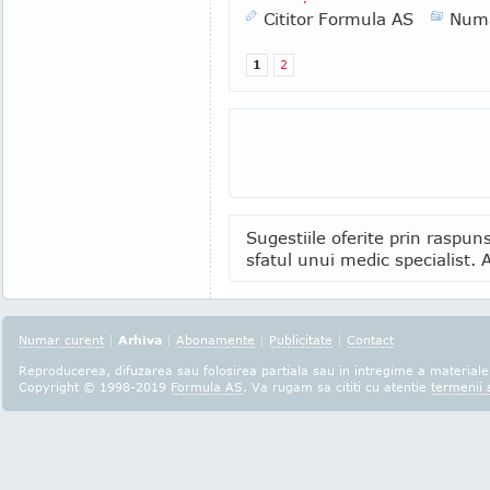
Cititor Formula AS
Numa
1
2
Sugestiile oferite prin raspuns
sfatul unui medic specialist. A
Numar curent
|
Arhiva
|
Abonamente
|
Publicitate
|
Contact
Reproducerea, difuzarea sau folosirea partiala sau in intregime a materialel
Copyright © 1998-2019
Formula AS
. Va rugam sa cititi cu atentie
termenii s