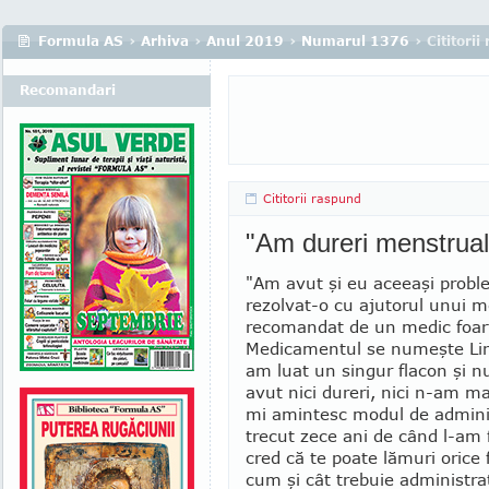
Formula AS
›
Arhiva
›
Anul 2019
›
Numarul 1376
› Cititori
Recomandari
Cititorii raspund
"Am dureri menstrual
"Am avut şi eu aceeaşi probl
rezol­­vat-o cu ajutorul unui
recomandat de un medic foar
Medicamentul se numeşte Lin
am luat un singur flacon şi 
avut nici du­reri, nici n-am m
mi amintesc modul de ad­minis
trecut zece ani de când l-am f
cred că te poate lămuri orice
cum şi cât tre­buie administra