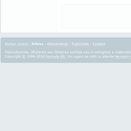
Numar curent
|
Arhiva
|
Abonamente
|
Publicitate
|
Contact
Reproducerea, difuzarea sau folosirea partiala sau in intregime a materialel
Copyright © 1998-2018
Formula AS
. Va rugam sa cititi cu atentie
termenii s