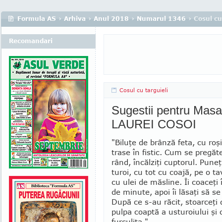
Formula AS
›
Arhiva
›
Anul 2018
›
Numarul 1346
› Cosul cu
Recomandari
Cosul cu targuieli
Sugestii pentru Masa
LAUREI COSOI
"Biluţe de brânză feta, cu roşi
trase în fistic. Cum se pregăte
rând, încăl­ziţi cup­torul. Puneţ
tu­roi, cu tot cu coajă, pe o tavă
cu ulei de măsline. Îi coa­ceţi 
de minute, apoi îi lă­saţi să s
După ce s-au răcit, stoarceţi d
pulpa coaptă a ustu­ro­iului şi
furculiţa."