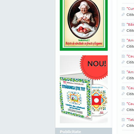
"Cum
Citi
"Băi
Citi
"Am 
Citi
"Cau
Citi
"Am 
Citi
"Cau
Citi
"Cau
Citi
"Tat
Citi
Publicitate