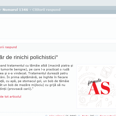
›
Numarul 1346
› Cititorii raspund
torii raspund
ăr de rinichi polichistici"
and tratamentul cu tămâie albă (macină piatra şi
 tumorile be­nig­ne), pe care l-a prac­ticat o rudă
a şi s-a vindecat. Tra­ta­mentul durează patru
ni. În prima săp­tă­mâ­nă, se înghite în fieca­re
ţă, cu apă, pe sto­ma­cul gol, un bob de tă­mâie
ât un bob de mazăre mij­lo­ciu) cu gri­jă să nu
dinţii (pro­voacă carii)."
ste tot articolul