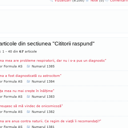
Vizualizari
(6.200)
Note
(0)
Comentari
articole din sectiunea "Cititorii raspund"
: 1 - 40 din
67
articole
a mea are probleme respiratorii, dar nu i s-a pus un diagnostic"
tor Formula AS
Numarul 1385
a a fost diagnosticată cu astrocitom"
tor Formula AS
Numarul 1384
iţa mea nu mai creşte în înălţime"
tor Formula AS
Numarul 1383
reuşesc să mă vindec de onicomicoză"
tor Formula AS
Numarul 1382
a are anus contra naturii. Ce regim de viaţă îi recomandaţi?"
tor Formula AS
Numarul 1381