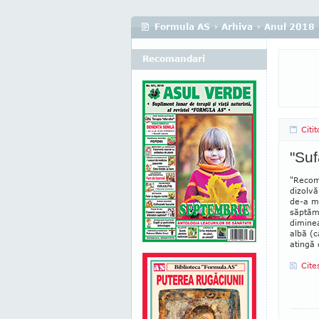
Formula AS
›
Arhiva
›
Anul 2018
Recomandari
Citi
"Suf
"Recom
dizolvă
de-a me
săptămâ
diminea
albă (c
atingă 
Cite