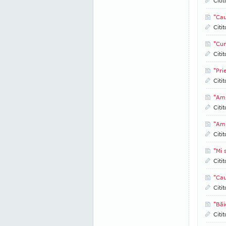
Citi
"Cau
Citi
"Cum
Citi
"Pri
Citi
"Am 
Citi
"Am
Citi
"Mi 
Citi
"Cau
Citi
"Băi
Citi