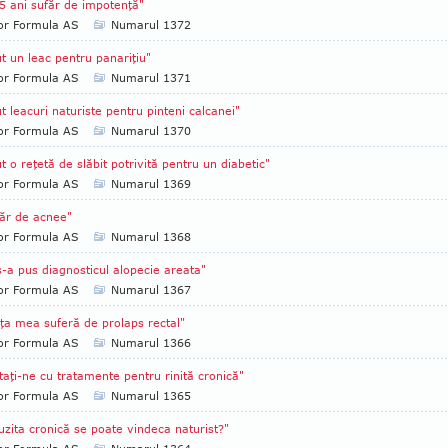
5 ani sufăr de impotenţă"
tor Formula AS
Numarul 1372
t un leac pentru panariţiu"
tor Formula AS
Numarul 1371
t leacuri naturiste pentru pinteni calcanei"
tor Formula AS
Numarul 1370
t o reţetă de slăbit potrivită pentru un diabetic"
tor Formula AS
Numarul 1369
ăr de acnee"
tor Formula AS
Numarul 1368
s-a pus diagnosticul alopecie areata"
tor Formula AS
Numarul 1367
iţa mea suferă de prolaps rectal"
tor Formula AS
Numarul 1366
taţi-ne cu tratamente pentru rinită cronică"
tor Formula AS
Numarul 1365
uzita cronică se poate vindeca naturist?"