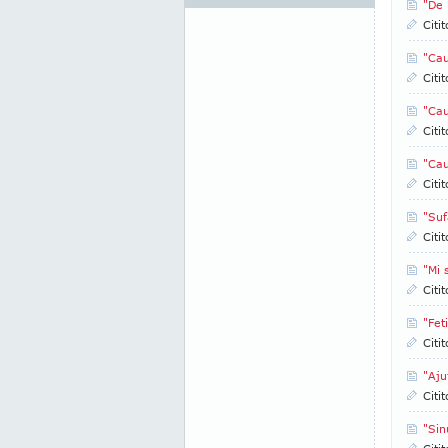
"De 
Citi
"Cau
Citi
"Cau
Citi
"Cau
Citi
"Suf
Citi
"Mi 
Citi
"Fet
Citi
"Aju
Citi
"Sin