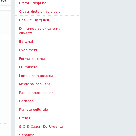
i
(0)
Cititorii raspund
Clubul dietelor de slabit
Cosul cu targuieli
Din lumea celor care nu
cuvanta
Editorial
Eveniment
Forma maxima
Frumusete
Lumea romaneasca
Medicina populara
Pagina specialistilor
Periscop
Planete culturale
Premiul
S.O.S-Cazuri-De-Urgenta
Sanatate