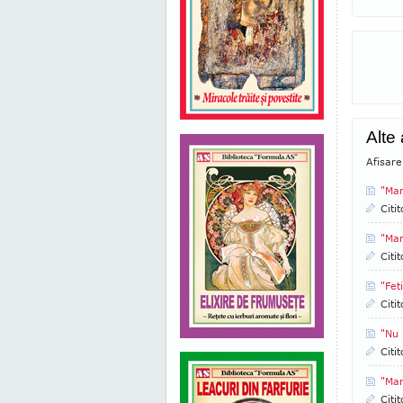
Alte 
Afisare
"Mam
Citi
"Mam
Citi
"Fet
Citi
"Nu 
Citi
"Mam
Citi