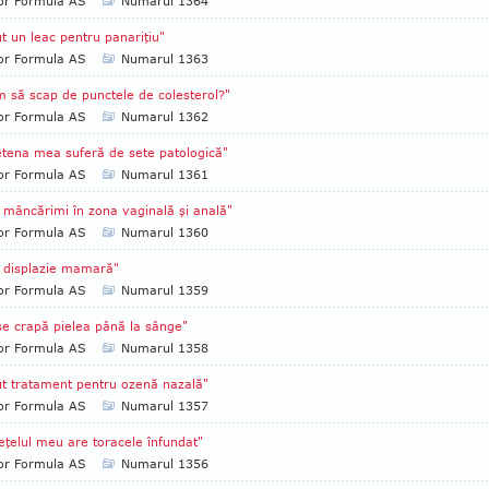
tor Formula AS
Numarul 1364
t un leac pentru panariţiu"
tor Formula AS
Numarul 1363
 să scap de punctele de colesterol?"
tor Formula AS
Numarul 1362
etena mea suferă de sete patologică"
tor Formula AS
Numarul 1361
mâncărimi în zona vaginală şi anală"
tor Formula AS
Numarul 1360
 displazie mamară"
tor Formula AS
Numarul 1359
se crapă pielea până la sânge"
tor Formula AS
Numarul 1358
t tratament pentru ozenă nazală"
tor Formula AS
Numarul 1357
eţelul meu are toracele înfundat"
tor Formula AS
Numarul 1356