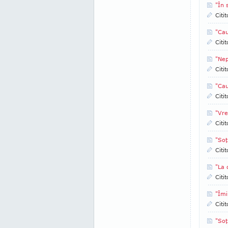
"În 
Citi
"Cau
Citi
"Nep
Citi
"Cau
Citi
"Vre
Citi
"Soţ
Citi
"La 
Citi
"Îmi
Citi
"Soţ