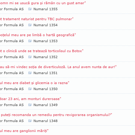
somn mi se usucă gura şi rămân cu un gust amar"
tor Formula AS
Numarul 1355
t tratament naturist pentru TBC pulmonar"
tor Formula AS
Numarul 1354
oţelul meu are pe limbă o hartă geografică"
tor Formula AS
Numarul 1353
t o clinică unde se tratează torticolisul cu Botox"
tor Formula AS
Numarul 1352
au să-mi vindec soţia de diverticuloză. La anul avem nunta de aur!"
tor Formula AS
Numarul 1351
ul meu are diabet şi glicemia o ia razna"
tor Formula AS
Numarul 1350
doar 23 ani, am monturi dureroase"
tor Formula AS
Numarul 1349
 puteţi recomanda un remediu pentru revigorarea organismului?"
tor Formula AS
Numarul 1348
ul meu are ganglionii măriţi"