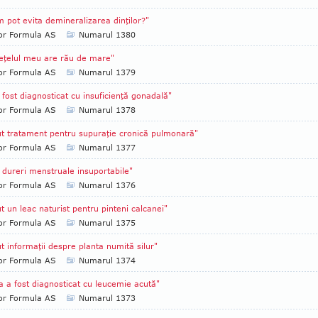
 pot evita demineralizarea dinţilor?"
tor Formula AS
Numarul 1380
eţelul meu are rău de mare"
tor Formula AS
Numarul 1379
fost diagnosticat cu insuficienţă gonadală"
tor Formula AS
Numarul 1378
t tratament pentru supuraţie cronică pulmonară"
tor Formula AS
Numarul 1377
dureri menstruale insuportabile"
tor Formula AS
Numarul 1376
t un leac naturist pentru pinteni calcanei"
tor Formula AS
Numarul 1375
t informaţii despre planta numită silur"
tor Formula AS
Numarul 1374
a a fost diagnosticat cu leucemie acută"
tor Formula AS
Numarul 1373