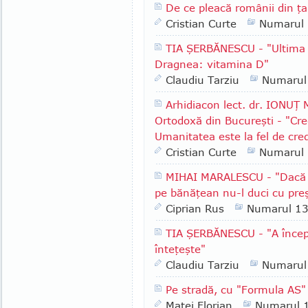
De ce pleacă românii din ţ
Cristian Curte
Numarul
TIA ŞERBĂNESCU - "Ultima i
Dragnea: vitamina D"
Claudiu Tarziu
Numarul
Arhidiacon lect. dr. IONUŢ
Ortodoxă din Bucureşti - "Cre
Umanitatea este la fel de cre
Cristian Curte
Numarul
MIHAI MARALESCU - "Dacă i
pe bănăţean nu-l duci cu pre
Ciprian Rus
Numarul 1
TIA ŞERBĂNESCU - "A începu
înteţeşte"
Claudiu Tarziu
Numarul
Pe stradă, cu "Formula AS" 
Matei Florian
Numarul 