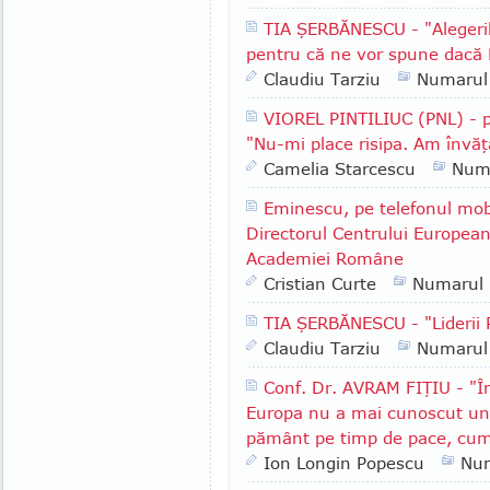
TIA ŞERBĂNESCU - "Alegeri
pentru că ne vor spune dacă 
Claudiu Tarziu
Numarul
VIOREL PINTILIUC (PNL) - p
"Nu-mi place risipa. Am învăţ
Camelia Starcescu
Num
Eminescu, pe telefonul mob
Directorul Centrului European
Academiei Române
Cristian Curte
Numarul
TIA ŞERBĂNESCU - "Lideri
Claudiu Tarziu
Numarul
Conf. Dr. AVRAM FIŢIU - "În
Europa nu a mai cunoscut un 
pământ pe timp de pace, cum
Ion Longin Popescu
Nu