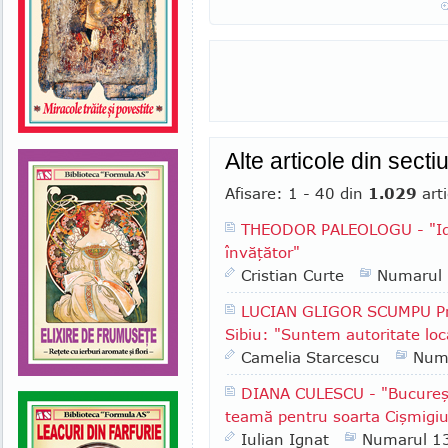
Alte articole din sect
Afisare: 1 - 40 din
1.029
arti
THEODOR PALEOLOGU - "Ide
învăţător"
Cristian Curte
Numarul
LUCIAN GLIGOR SCUMPU Pri
Sibiu: "Suntem autoritate lo
Camelia Starcescu
Num
DIANA CULESCU - "Bucureşt
teamă pentru soarta Cişmigiu
Iulian Ignat
Numarul 1