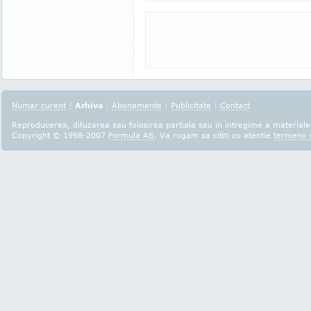
Numar curent
|
Arhiva
|
Abonamente
|
Publicitate
|
Contact
Reproducerea, difuzarea sau folosirea partiala sau in intregime a materialel
Copyright © 1998-2007
Formula AS
. Va rugam sa cititi cu atentie
termenii s