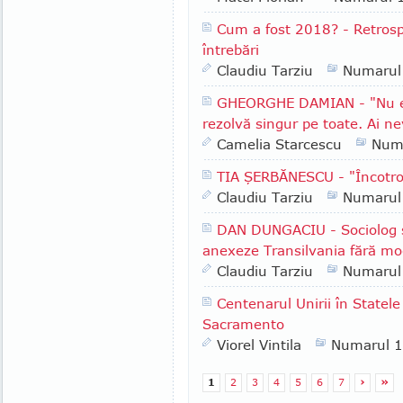
Cum a fost 2018? - Retrospe
întrebări
Claudiu Tarziu
Numarul
GHEORGHE DAMIAN - "Nu e l
rezolvă singur pe toate. Ai ne
Camelia Starcescu
Num
TIA ŞERBĂNESCU - "Încotr
Claudiu Tarziu
Numarul
DAN DUNGACIU - Sociolog şi 
anexeze Transilvania fără mod
Claudiu Tarziu
Numarul
Centenarul Unirii în Statele
Sacramento
Viorel Vintila
Numarul 
1
2
3
4
5
6
7
›
»