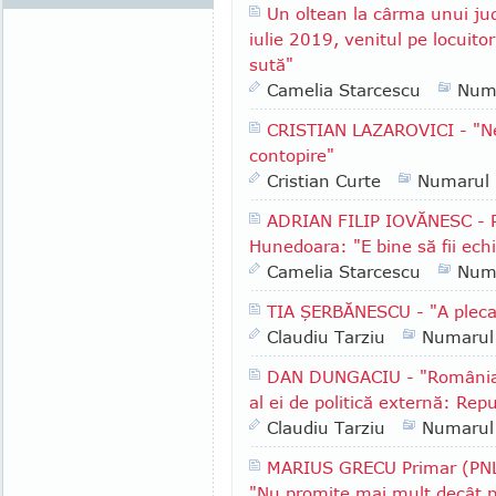
Un oltean la cârma unui ju
iulie 2019, venitul pe locuito
sută"
Camelia Starcescu
Num
CRISTIAN LAZAROVICI - "Ne
contopire"
Cristian Curte
Numarul
ADRIAN FILIP IOVĂNESC - Pr
Hunedoara: "E bine să fii echil
Camelia Starcescu
Num
TIA ŞERBĂNESCU - "A pleca
Claudiu Tarziu
Numarul
DAN DUNGACIU - "România a
al ei de politică externă: Rep
Claudiu Tarziu
Numarul
MARIUS GRECU Primar (PNL)
"Nu promite mai mult decât p