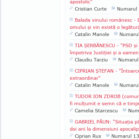
apostolic"
Cristian Curte
Numarul
Balada vinului românesc - 
omului şi vin există o legătur
Catalin Manole
Numaru
TIA ŞERBĂNESCU - "PSD şi A
împotriva Justiţiei şi a oameni
Claudiu Tarziu
Numarul
CIPRIAN ŞTEFAN - "Întoarce
extraordinar"
Catalin Manole
Numaru
TUDOR ION ZDROB (comuna 
fi mulţumit e semn că e timpu
Camelia Starcescu
Num
GABRIEL PĂUN: "Situaţia păd
doi ani la dimensiuni apocalip
Ciprian Rus
Numarul 1