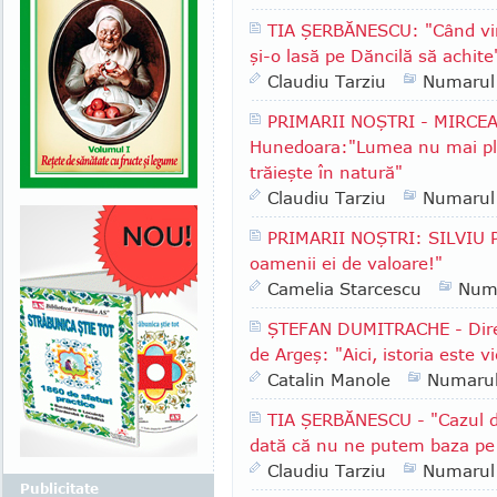
TIA ŞERBĂNESCU: "Când vin
şi-o lasă pe Dăncilă să achite
Claudiu Tarziu
Numarul
PRIMARII NOŞTRI - MIRCEA
Hunedoara:"Lumea nu mai plea
trăieşte în natură"
Claudiu Tarziu
Numarul
PRIMARII NOŞTRI: SILVIU P
oamenii ei de valoare!"
Camelia Starcescu
Num
ŞTEFAN DUMITRACHE - Direc
de Argeş: "Aici, istoria este vi
Catalin Manole
Numaru
TIA ŞERBĂNESCU - "Cazul d
dată că nu ne putem baza pe in
Claudiu Tarziu
Numarul
Publicitate