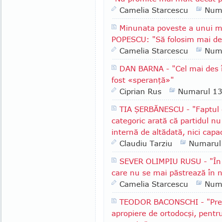
Camelia Starcescu
Num
Minunata poveste a unui m
POPESCU: "Să folosim mai des
Camelia Starcescu
Num
DAN BARNA - "Cel mai des î
fost «speranţă»"
Ciprian Rus
Numarul 1
TIA ŞERBĂNESCU - "Faptul c
categoric arată că partidul nu
internă de altădată, nici capa
Claudiu Tarziu
Numarul
SEVER OLIMPIU RUSU - "În R
care nu se mai păstrează în n
Camelia Starcescu
Num
TEODOR BACONSCHI - "Presu
apropiere de ortodocşi, pentr