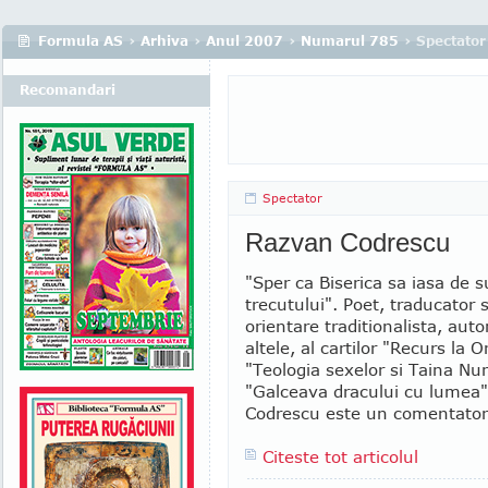
Formula AS
›
Arhiva
›
Anul 2007
›
Numarul 785
› Spectator
Recomandari
Spectator
Razvan Codrescu
"Sper ca Biserica sa iasa de 
trecutului". Poet, traducator s
orientare traditionalista, auto
altele, al cartilor "Recurs la O
"Teologia sexelor si Taina Nunt
"Galceava dracului cu lumea
Codrescu este un comentator a
Citeste tot articolul