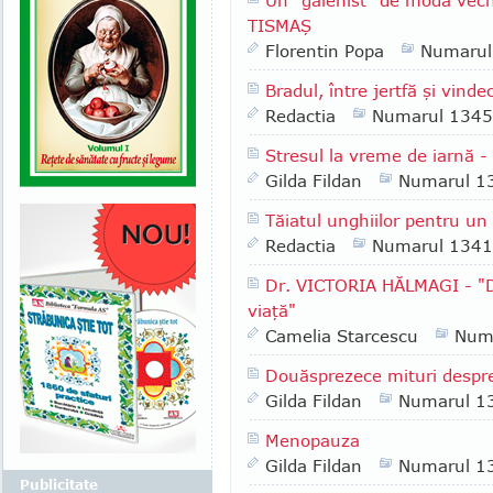
Un "galenist" de modă veche
TISMAŞ
Florentin Popa
Numarul
Bradul, între jertfă şi vinde
Redactia
Numarul 1345
Stresul la vreme de iarnă -
Gilda Fildan
Numarul 1
Tăiatul unghiilor pentru un
Redactia
Numarul 1341
Dr. VICTORIA HĂLMAGI - "D
viaţă"
Camelia Starcescu
Num
Douăsprezece mituri despr
Gilda Fildan
Numarul 1
Menopauza
Gilda Fildan
Numarul 1
Publicitate