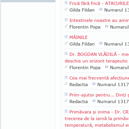
Frică fără frică - ATACURI
Gilda Fildan
Numarul 1
Intestinele noastre au amin
Florentin Popa
Numarul
MÂINILE
Gilda Fildan
Numarul 1
Dr. BOGDAN VLĂDILĂ - medi
deschis un orizont terapeutic
Florentin Popa
Numarul
Cea mai frecventă afecţiun
Redactia
Numarul 1317
Prim-ajutor pentru... Dinţi ş
Redactia
Numarul 1317
Primăvara şi inima - Dr.
trecerea de la iarnă la primă
temperatură, metabolismul es