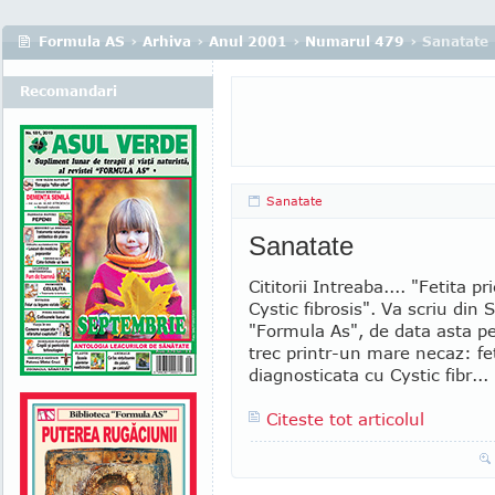
Formula AS
›
Arhiva
›
Anul 2001
›
Numarul 479
› Sanatate
Recomandari
Sanatate
Sanatate
Cititorii Intreaba.... "Fetita p
Cystic fibrosis". Va scriu din
"Formula As", de data asta pe
trec printr-un mare necaz: feti
diagnosticata cu Cystic fibr...
Citeste tot articolul