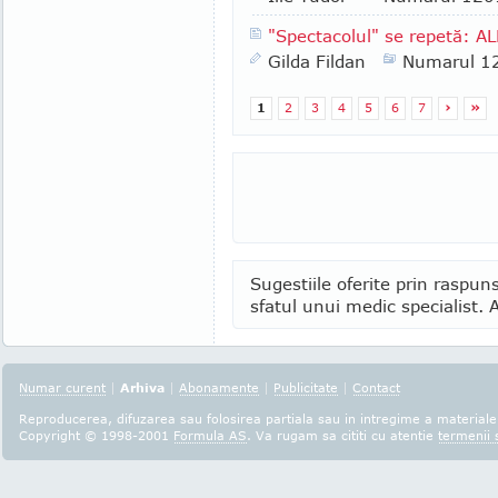
"Spectacolul" se repetă: A
Gilda Fildan
Numarul 1
1
2
3
4
5
6
7
›
»
Sugestiile oferite prin raspuns
sfatul unui medic specialist. A
Numar curent
|
Arhiva
|
Abonamente
|
Publicitate
|
Contact
Reproducerea, difuzarea sau folosirea partiala sau in intregime a materialel
Copyright © 1998-2001
Formula AS
. Va rugam sa cititi cu atentie
termenii s