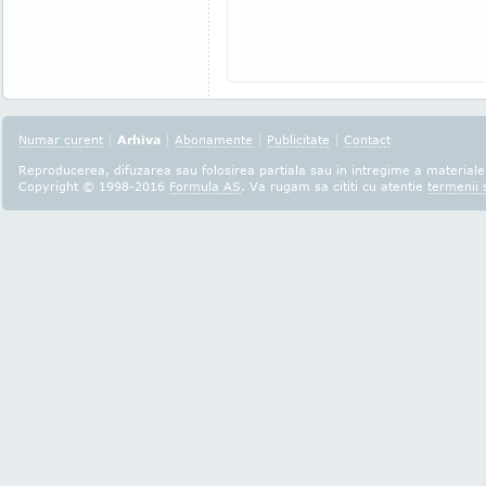
Numar curent
|
Arhiva
|
Abonamente
|
Publicitate
|
Contact
Reproducerea, difuzarea sau folosirea partiala sau in intregime a materialel
Copyright © 1998-2016
Formula AS
. Va rugam sa cititi cu atentie
termenii s