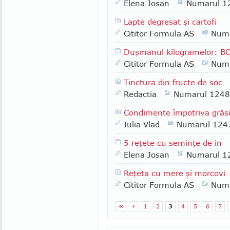
Elena Josan
Numarul 1
Lapte degresat şi cartofi
Cititor Formula AS
Numa
Duşmanul kilogramelor: B
Cititor Formula AS
Numa
Tinctura din fructe de soc
Redactia
Numarul 1248
Condimente împotriva grăsim
Iulia Vlad
Numarul 124
5 reţete cu seminţe de in
Elena Josan
Numarul 1
Reţeta cu mere şi morcovi
Cititor Formula AS
Numa
«
‹
1
2
3
4
5
6
7