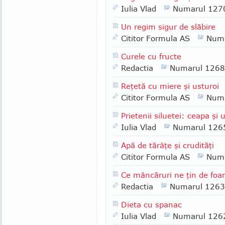
Iulia Vlad
Numarul 127
Un regim sigur de slăbire
Cititor Formula AS
Numa
Curele cu fructe
Redactia
Numarul 1268
Reţetă cu miere şi usturoi
Cititor Formula AS
Numa
Prietenii siluetei: ceapa şi 
Iulia Vlad
Numarul 126
Apă de tărâţe şi crudităţi
Cititor Formula AS
Numa
Ce mâncăruri ne ţin de fo
Redactia
Numarul 1263
Dieta cu spanac
Iulia Vlad
Numarul 126