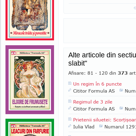
Alte articole din sect
slabit"
Afisare: 81 - 120 din
373
art
Un regim în 6 puncte
Cititor Formula AS
Numa
Regimul de 3 zile
Cititor Formula AS
Numa
Prietenii siluetei: Scorţişoa
Iulia Vlad
Numarul 129