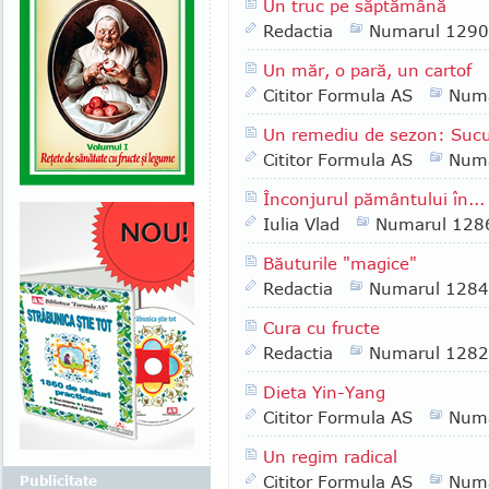
Un truc pe săptămână
Redactia
Numarul 1290
Un măr, o pară, un cartof
Cititor Formula AS
Numa
Un remediu de sezon: Sucul
Cititor Formula AS
Numa
Înconjurul pământului în...
Iulia Vlad
Numarul 128
Băuturile "magice"
Redactia
Numarul 1284
Cura cu fructe
Redactia
Numarul 1282
Dieta Yin-Yang
Cititor Formula AS
Numa
Un regim radical
Cititor Formula AS
Numa
Publicitate