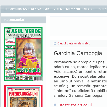
Formula AS
›
Arhiva
›
Anul 2016
›
Numarul 1207
› Clubul d
Recomandari
Clubul dietelor de slabit
Garcinia Cambogia
Primăvara se apropie cu paşi r
odată cu ea, marea le­pă­dare 
Adio ascunzători pentru rotun
excesive! Bun sosit plantelor 
au umplut pră­văliile naturiste
se află şi un remediu garanta
"minune" cu eficienţă rapidă 
similor: Garcinia Cam­bo­gia.
Citeste tot articolul