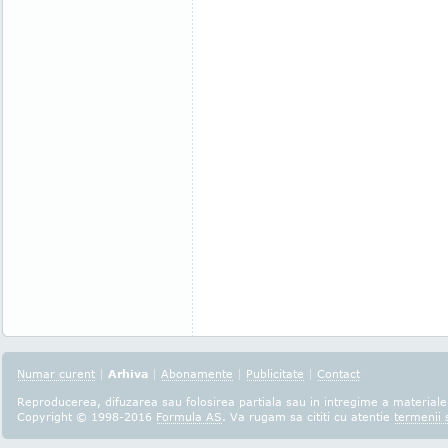
Numar curent
|
Arhiva
|
Abonamente
|
Publicitate
|
Contact
Reproducerea, difuzarea sau folosirea partiala sau in intregime a materialel
Copyright © 1998-2016
Formula AS
. Va rugam sa cititi cu atentie
termenii s