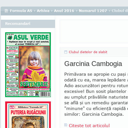
Formula AS
›
Arhiva
›
Anul 2016
›
Numarul 1207
› Clubul d
Recomandari
Clubul dietelor de slabit
Garcinia Cambogia
Primăvara se apropie cu paşi r
odată cu ea, marea le­pă­dare 
Adio ascunzători pentru rotun
excesive! Bun sosit plantelor 
au umplut pră­văliile naturiste
se află şi un remediu garanta
"minune" cu eficienţă rapidă 
similor: Garcinia Cam­bo­gia.
Citeste tot articolul