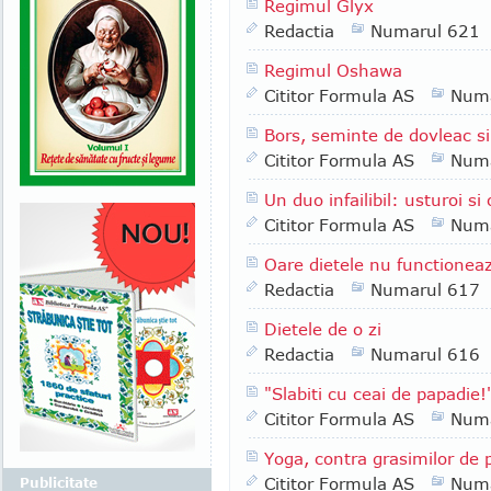
Regimul Glyx
Redactia
Numarul 621
Regimul Oshawa
Cititor Formula AS
Numa
Bors, seminte de dovleac si
Cititor Formula AS
Numa
Un duo infailibil: usturoi si
Cititor Formula AS
Numa
Oare dietele nu functioneaz
Redactia
Numarul 617
Dietele de o zi
Redactia
Numarul 616
"Slabiti cu ceai de papadie!
Cititor Formula AS
Numa
Yoga, contra grasimilor de
Cititor Formula AS
Numa
Publicitate