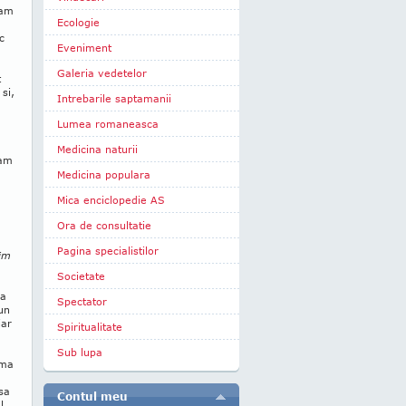
eam
Ecologie
c
Eveniment
Galeria vedetelor
t
si,
Intrebarile saptamanii
Lumea romaneasca
Medicina naturii
-am
Medicina populara
Mica enciclopedie AS
Ora de consultatie
Pagina specialistilor
gim
Societate
ga
Spectator
un
iar
Spiritualitate
Sub lupa
 ma
sa
Contul meu
l