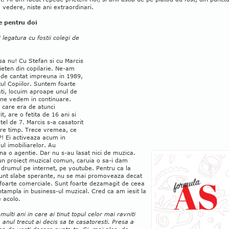
 vedere, niste ani extraordinari.
re pentru doi
ii legatura cu fostii colegi de
a nu! Cu Stefan si cu Marcis
ieten din copilarie. Ne-am
 de cantat impreuna in 1989,
tul Copiilor. Suntem foarte
ti, locuim aproape unul de
i ne vedem in continuare.
 care era de atunci
it, are o fetita de 16 ani si
tel de 7. Marcis s-a casatorit
ntre timp. Trece vremea, ce
! Ei activeaza acum in
l imobiliarelor. Au
a o agentie. Dar nu s-au lasat nici de muzica.
n proiect muzical comun, caruia o sa-i dam
drumul pe internet, pe youtube. Pentru ca la
sunt slabe sperante, nu se mai promoveaza decat
 foarte comerciale. Sunt foarte dezamagit de ceea
ntampla in business-ul muzical. Cred ca am iesit la
 acolo.
multi ani in care ai tinut topul celor mai ravniti
, anul trecut ai decis sa te casatoresti. Presa a