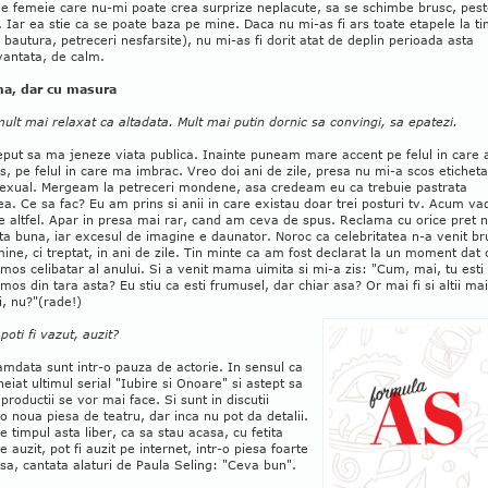
de femeie care nu-mi poate crea surprize neplacute, sa se schimbe brusc, pes
 Iar ea stie ca se poate baza pe mine. Daca nu mi-as fi ars toate etapele la t
 bautura, petreceri nesfarsite), nu mi-as fi dorit atat de deplin perioada asta
vantata, de calm.
a, dar cu masura
mult mai relaxat ca altadata. Mult mai putin dornic sa convingi, sa epatezi.
eput sa ma jeneze viata publica. Inainte puneam mare accent pe felul in care 
s, pe felul in care ma imbrac. Vreo doi ani de zile, presa nu mi-a scos etichet
exual. Mergeam la petreceri mondene, asa credeam eu ca trebuie pastrata
a. Ce sa fac? Eu am prins si anii in care existau doar trei posturi tv. Acum va
le altfel. Apar in presa mai rar, cand am ceva de spus. Reclama cu orice pret 
ta buna, iar excesul de imagine e daunator. Noroc ca celebritatea n-a venit br
ine, ci treptat, in ani de zile. Tin minte ca am fost declarat la un moment dat 
mos celibatar al anului. Si a venit mama uimita si mi-a zis: "Cum, mai, tu esti 
mos din tara asta? Eu stiu ca esti frumusel, dar chiar asa? Or mai fi si altii mai
, nu?"(rade!)
poti fi vazut, auzit?
mdata sunt intr-o pauza de actorie. In sensul ca
heiat ultimul serial "Iubire si Onoare" si astept sa
productii se vor mai face. Si sunt in discutii
o noua piesa de teatru, dar inca nu pot da detalii.
de timpul asta liber, ca sa stau acasa, cu fetita
 auzit, pot fi auzit pe internet, intr-o piesa foarte
a, cantata alaturi de Paula Seling: "Ceva bun".