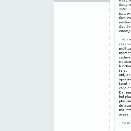
fost pl
fotogra
sotie, 
tuturor
fiica v
postura
Sau buc
intamp
- Mi-am
casator
mult sa
moment
cadere
ca aste
functio
relatii
ani, ap
apoi in
facut m
care er
Dar imi
imi pla
plac ob
de acas
ma int
acasa.
- Ce te