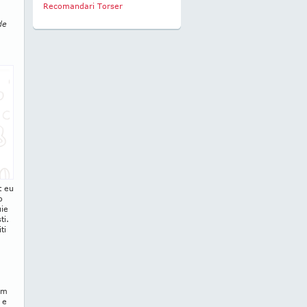
Recomandari Torser
de
t eu
o
uie
ti.
ti
em
 e