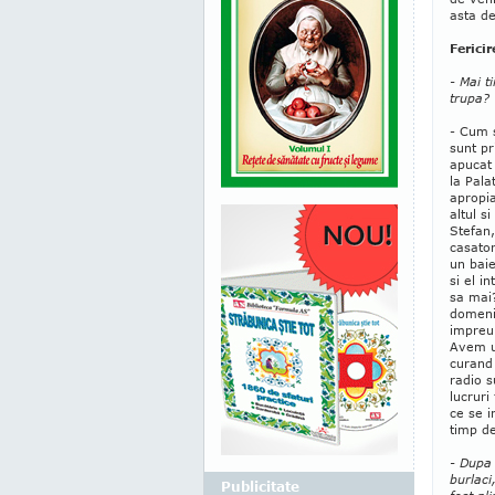
asta de
Ferici
- Mai t
trupa?
- Cum s
sunt pr
apucat
la Pala
apropia
altul s
Stefan,
casator
un baie
si el i
sa mai?
domeniu
impreun
Avem u
curand 
radio 
lucruri
ce se i
timp de
- Dupa 
burlaci
Publicitate