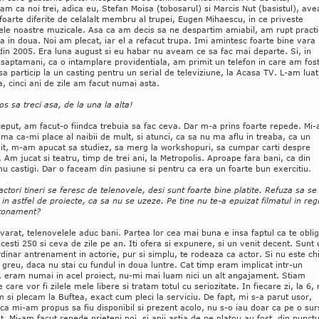
am ca noi trei, adica eu, Stefan Moisa (tobosarul) si Marcis Nut (basistul), av
 foarte diferite de celalalt membru al trupei, Eugen Mihaescu, in ce priveste
ele noastre muzicale. Asa ca am decis sa ne despartim amiabil, am rupt practi
a in doua. Noi am plecat, iar el a refacut trupa. Imi amintesc foarte bine vara
in 2005. Era luna august si eu habar nu aveam ce sa fac mai departe. Si, in
saptamani, ca o intamplare providentiala, am primit un telefon in care am fos
 sa particip la un casting pentru un serial de televiziune, la Acasa TV. L-am luat 
a, cinci ani de zile am facut numai asta.
os sa treci asa, de la una la alta!
ceput, am facut-o fiindca trebuia sa fac ceva. Dar m-a prins foarte repede. Mi
ma ca-mi place al naibii de mult, si atunci, ca sa nu ma aflu in treaba, ca un
it, m-am apucat sa studiez, sa merg la workshopuri, sa cumpar carti despre
. Am jucat si teatru, timp de trei ani, la Metropolis. Aproape fara bani, ca din
nu castigi. Dar o faceam din pasiune si pentru ca era un foarte bun exercitiu.
 actori tineri se feresc de telenovele, desi sunt foarte bine platite. Refuza sa se
 in astfel de proiecte, ca sa nu se uzeze. Pe tine nu te-a epuizat filmatul in re
tonament?
varat, telenovelele aduc bani. Partea lor cea mai buna e insa faptul ca te obli
esti 250 si ceva de zile pe an. Iti ofera si expunere, si un venit decent. Sunt 
dinar antrenament in actorie, pur si simplu, te rodeaza ca actor. Si nu este ch
 greu, daca nu stai cu fundul in doua luntre. Cat timp eram implicat intr-un
, eram numai in acel proiect, nu-mi mai luam nici un alt angajament. Stiam
e care vor fi zilele mele libere si tratam totul cu seriozitate. In fiecare zi, la 6,
 si plecam la Buftea, exact cum pleci la serviciu. De fapt, mi s-a parut usor,
ca mi-am propus sa fiu disponibil si prezent acolo, nu s-o iau doar ca pe o sur
t. Mi-am facut repede prieteni noi, si anii astia de pe platou au fost, din punctu