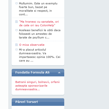
Multumim. Este un exemplu
foarte bun, bazat pe
moralitate si respect, in
cont...
"Ma hranesc cu sanatate, ori
de cate ori iau ColonHelp"
Aceleasi beneficii le obtii daca
folosesti un amestec de
tarate de psyllium c...
O mica observatie
Mi-a placut articolul
dumneavoastra. Va
impartasesc opinia 100%. Cei
care au ...
Fundatia Formula AS
Batranii singuri, bolnavii, orfanii
asteapta sponsorizarile
dumneavoastra...
Păreri Torser!