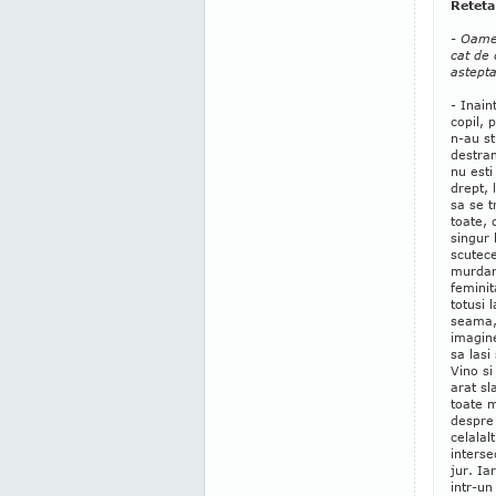
Reteta
- Oamen
cat de 
astepta
- Inain
copil,
n-au st
destra
nu esti
drept, 
sa se t
toate, 
singur 
scutece
murdar
feminit
totusi 
seama, 
imagine
sa lasi
Vino si
arat sl
toate m
despre 
celalal
interse
jur. Ia
intr-un