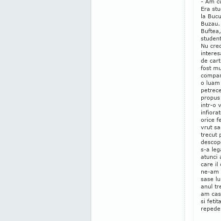
- Am c
Era stu
la Bucu
Buzau. 
Buftea,
student
Nu cre
interes
de car
fost mu
compani
o luam
petrec
propus 
intr-o 
infiora
orice f
vrut sa
trecut 
descope
s-a leg
atunci 
care il
ne-am 
sase lu
anul tr
am casa
si feti
repede