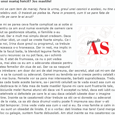
 unui mariaj fericit? Jos mastile!
ii se cam tem de mariaj. Pana la urma, greul unei casnicii e acelasi, nu tine 
celebru esti. O traiesti pe pielea ta. Pana in prezent, cum ti se pare fata de
rile pe care le-ai avut?
te mi se parea ceva foarte complicat sa ai sotie si
 pentru ca am avut numai exemple de oameni care
iut sa gestioneze situatia, si familiile s-au
mat. Dar e mult mai simplu decat credeam. Daca
 chiar idiot, un copil se creste foarte simplu. Ce-i
la noi, Irina duce greul cu programul, ca trebuie
rezeasca s-o hraneasca. Dar in rest, ma implic in
de la facut baita, la blenduit legume fierte. Un
lucru recunosc ca nu pot face, sa-i schimb
le. E atat de frumoasa, ca nu o pot vedea
a, mai ales ca eu am o adevarata obsesie pentru
atea femeilor din ziua de azi. Dar ca sa raspund
la intrebare: am doar doi ani de stat impreuna, dar secretul, atat cat mi-am da
e sa te cunosti cu adevarat. Oamenii au tendinta sa-si creeze pentru celalalt 
 mai buna. Femeile vor sa para mai interesante, barbatii supraliciteaza. Treb
 sa cada toate aceste bariere, sa-i permiti celuilalt sa te vada exact asa cum es
 dezbraca-te in fata mea de toate mastile! Spune-mi care sunt frustrarile tale, i
abiciunile mele! Numai atunci stii daca vei fi acceptat cu totul, daca esti iubit cu
etehnele si defectele pe care le ai sau daca celalalt iubeste doar o imagine
tine. Inainte sa te casatoresti chiar trebuie sa stii ce-si doreste cu adevarat
t de la viata, ca sa stii daca drumul vostru poate fi impreuna sau doar v-ati
ctat temporar. Irina vede viata asa cum o vad si eu. Ea vrea familie si calm in
r eu sunt un obsedat de liniste. E si o vorba: dati linistea mai tare! Cand merg
 loc cu galagie, suntem foarte debusolati. Am stiut inainte sa ma casatoresc ca