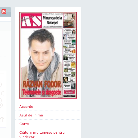
 locuiesc in doi"
Accente
Asul de inima
Carte
Cititorii multumesc pentru
vindecari