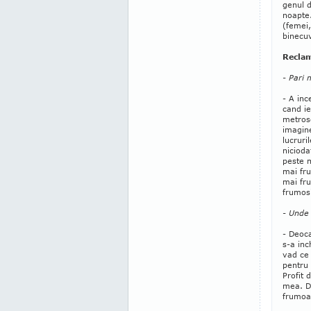
genul 
noapte.
(femei,
binecu
Reclam
- Pari 
- A inc
cand ie
metros
imagine
lucruri
nicioda
peste m
mai fru
mai fru
frumosi
- Unde 
- Deoca
s-a inc
vad ce 
pentru 
Profit 
mea. De
frumoas