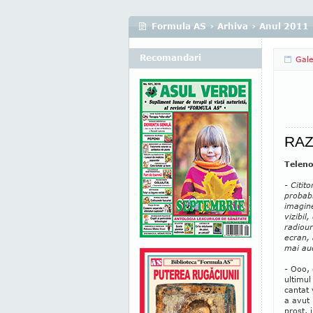
Formula AS
›
Arhiva
›
Anul 2011
Recomandari
Gale
RAZV
Teleno
- Citit
probabi
imagine
vizibil
radiour
ecran,
mai aud
- Ooo, 
ultimul
cantat 
a avut
prost, 