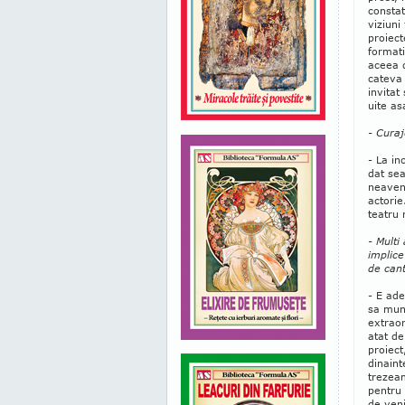
constat
viziuni
proiect
formati
aceea d
cateva 
invitat
uite as
- Curaj
- La in
dat sea
neaven
actorie
teatru 
- Multi
implice
de can
- E ade
sa munc
extraor
atat de
proiect
dinaint
trezeam
pentru 
de veni