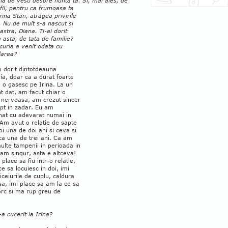
ina de vesti despre nunta ta. Si, mai ales, de
fii, pentru ca frumoasa ta
Irina Stan, atragea privirile
. Nu de mult s-a nascut si
oastra, Diana. Ti-ai dorit
 asta, de tata de familie?
uria a venit odata cu
larea?
 dorit dintotdeauna
ia, doar ca a durat foarte
 o gasesc pe Irina. La un
 dat, am facut chiar o
 nervoasa, am crezut sincer
pt in zadar. Eu am
nat cu adevarat numai in
. Am avut o relatie de sapte
oi una de doi ani si ceva si
ca una de trei ani. Ca am
ulte tampenii in perioada in
am singur, asta e altceva!
 place sa fiu intr-o relatie,
ce sa locuiesc in doi, imi
iceiurile de cuplu, caldura
a, imi place sa am la ce sa
orc si ma rup greu de
-a cucerit la Irina?