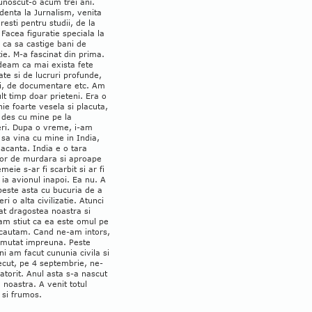
unoscut-o acum trei ani.
denta la Jurnalism, venita
resti pentru studii, de la
Facea figuratie speciala la
 ca sa castige bani de
ie. M-a fascinat din prima.
deam ca mai exista fete
ate si de lucruri profunde,
ti, de documentare etc. Am
lt timp doar prieteni. Era o
e foarte vesela si placuta,
 des cu mine pe la
eri. Dupa o vreme, i-am
sa vina cu mine in India,
vacanta. India e o tara
tor de murdara si aproape
emeie s-ar fi scarbit si ar fi
 ia avionul inapoi. Ea nu. A
peste asta cu bucuria de a
ri o alta civilizatie. Atunci
at dragostea noastra si
am stiut ca ea este omul pe
 cautam. Cand ne-am intors,
mutat impreuna. Peste
ni am facut cununia civila si
ecut, pe 4 septembrie, ne-
torit. Anul asta s-a nascut
ta noastra. A venit totul
 si frumos.