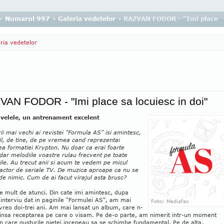
›
Numarul 997
›
Galeria vedetelor
› RAZVAN FODOR - "Imi place sa
ria vedetelor
AN FODOR - "Imi place sa locuiesc in doi"
velele, un antrenament excelent
orii mai vechi ai revistei "Formula AS" isi amintesc,
l, de tine, de pe vremea cand reprezentai
a formatiei Krypton. Nu doar ca erai foarte
, dar melodiile voastre rulau frecvent pe toate
ile. Au trecut anii si acum te vedem pe micul
 actor de seriale TV. De muzica aproape ca nu se
e nimic. Cum de ai facut virajul asta brusc?
e mult de atunci. Din cate imi amintesc, dupa
 interviu dat in paginile "Formulei AS", am mai
Foto: Mediafax
vreo doi-trei ani. Am mai lansat un album, care n-
 insa receptarea pe care o visam. Pe de-o parte, am nimerit intr-un moment
in care gusturile pietei incepeau sa se schimbe fundamental. Pe de alta,