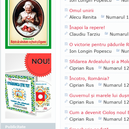
Ion Longin Popescu
Nu
Omul unirii
Alecu Renita
Numarul 
Înapoi la repere!
Claudiu Tarziu
Numarul
O victorie pentru pădurile 
Ion Longin Popescu
Nu
Sfidarea Ardealului şi a Mol
Ciprian Rus
Numarul 1
Încotro, România?
Ciprian Rus
Numarul 1
Guvernul şi marele lui du
Ciprian Rus
Numarul 1
Cum a devenit Cioloş noul
Ciprian Rus
Numarul 1
Publicitate