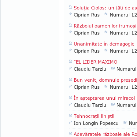
Soluţia Cioloş: unităţi de a
Ciprian Rus
Numarul 1
Războiul oamenilor frumoşi
Ciprian Rus
Numarul 1
Unanimitate în demagogie
Ciprian Rus
Numarul 1
"EL LIDER MAXIMO"
Claudiu Tarziu
Numarul
Bun venit, domnule preşed
Ciprian Rus
Numarul 1
În aşteptarea unui miracol
Claudiu Tarziu
Numarul
Tehnocraţii liniştii
Ion Longin Popescu
Nu
Adevăratele războaie ale R