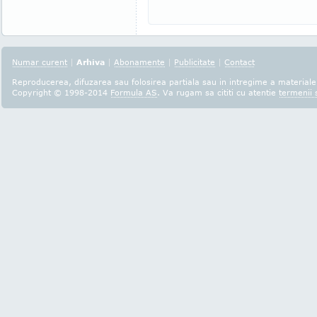
Numar curent
|
Arhiva
|
Abonamente
|
Publicitate
|
Contact
Reproducerea, difuzarea sau folosirea partiala sau in intregime a materialel
Copyright © 1998-2014
Formula AS
. Va rugam sa cititi cu atentie
termenii s