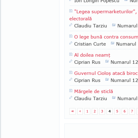
Ion Longin Popescu
Nu
"Legea supermarketurilor", 
electorală
Claudiu Tarziu
Numarul
O lege bună contra consum
Cristian Curte
Numarul
Al doilea neamţ
Ciprian Rus
Numarul 1
Guvernul Cioloş atacă biroc
Ciprian Rus
Numarul 1
Mărgele de sticlă
Claudiu Tarziu
Numarul
«
‹
1
2
3
4
5
6
7