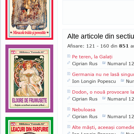
Alte articole din sect
Afisare: 121 - 160 din
851
ar
Pe teren, la Galaţi
Ciprian Rus
Numarul 1
Germania nu ne lasă singur
Ion Longin Popescu
Nu
Dodon, o nouă provocare la
Ciprian Rus
Numarul 1
Nebuloasa
Ciprian Rus
Numarul 1
Alte măşti, aceeaşi comedi