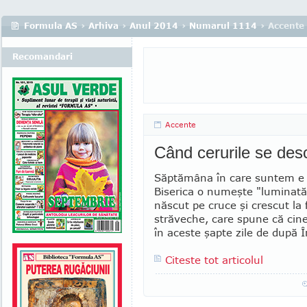
Formula AS
›
Arhiva
›
Anul 2014
›
Numarul 1114
› Accente
Recomandari
Accente
Când cerurile se des
Săptămâna în care suntem e a
Biserica o nu­meşte "luminată
născut pe cruce şi cres­cut la fo­
străveche, care spune că cin
în aceste şapte zile de du­pă Î
Citeste tot articolul