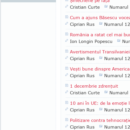
Şmecherie pe faţă
Cristian Curte
Numarul
Cum a ajuns Băsescu vocea o
Ciprian Rus
Numarul 1
România a ratat cel mai b
Ion Longin Popescu
Nu
Avertismentul Transilvaniei
Ciprian Rus
Numarul 1
Veşti bune dinspre America
Ciprian Rus
Numarul 1
1 decembrie zdrenţuit
Cristian Curte
Numarul
10 ani în UE: de la emoţie 
Ciprian Rus
Numarul 1
Politizare contra tehnocraţi
Ciprian Rus
Numarul 1