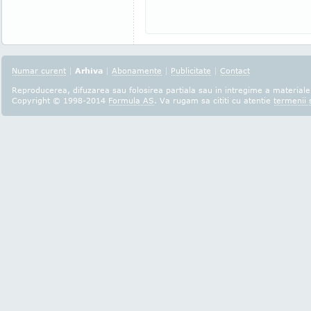
Numar curent
|
Arhiva
|
Abonamente
|
Publicitate
|
Contact
Reproducerea, difuzarea sau folosirea partiala sau in intregime a materialel
Copyright © 1998-2014
Formula AS
. Va rugam sa cititi cu atentie
termenii s