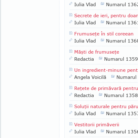
Iulia Vlad
Numarul 136
Secrete de ieri, pentru do
Iulia Vlad
Numarul 136
Frumuseţe în stil coreean
Iulia Vlad
Numarul 136
Măşti de frumuseţe
Redactia
Numarul 1359
Un ingredient-minune pentr
Angela Voicilă
Numarul
Reţete de primăvară pentr
Redactia
Numarul 1358
Soluţii naturale pentru păru
Iulia Vlad
Numarul 135
Vestitorii primăverii
Iulia Vlad
Numarul 135