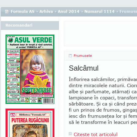
Formula AS
›
Arhiva
›
Anul 2014
›
Numarul 1114
› Frumus
Recomandari
Frumusete
Salcâmul
Înflorirea salcâmilor, pri­măva
dintre mi­­racolele naturii. Cior­c
albe şi parfumate, atârnaţi ca
lampioane în copaci, transfo
sărbătoare. Şi ca şi când pre­z
fi un prinos de frumos, gingaş
iesc din frumuseţea lor şi fe­m
să le transforme în lea­curi p
Citeste tot articolul