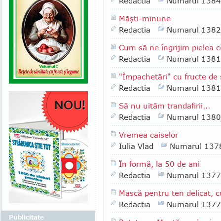
Redactia
Numarul 1384
Măşti-minune
Redactia
Numarul 1382
Cum să ne îngrijim pielea c
Redactia
Numarul 1381
"Împachetări" cu fructe de
Redactia
Numarul 1381
Să nu uităm trandafirii...
Redactia
Numarul 1380
Vremea caiselor
Iulia Vlad
Numarul 137
În formă, la 50 de ani
Redactia
Numarul 1377
Mască pentru ten delicat, cu
Redactia
Numarul 1377
Publicitate