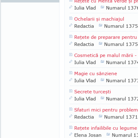
Reţete cu Mentă verde şi p
Iulia Vlad
Numarul 137
Ochelarii şi machiajul
Redactia
Numarul 1375
Reţete de preparare pentru 
Redactia
Numarul 1375
Cosmetică pe malul mării - 
Iulia Vlad
Numarul 137
Magie cu sânziene
Iulia Vlad
Numarul 137
Secrete turceşti
Iulia Vlad
Numarul 137
Sfaturi mici pentru proble
Redactia
Numarul 1371
Reţete infailibile cu legume
Elena Josan
Numarul 1