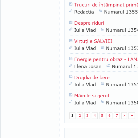
Trucuri de întâmpinat prim
Redactia
Numarul 1355
Despre riduri
Iulia Vlad
Numarul 135
Virtuţile SALVIEI
Iulia Vlad
Numarul 135
Energie pentru obraz - LĂ
Elena Josan
Numarul 1
Drojdia de bere
Iulia Vlad
Numarul 135
Mâinile şi gerul
Iulia Vlad
Numarul 135
1
2
3
4
5
6
7
›
»