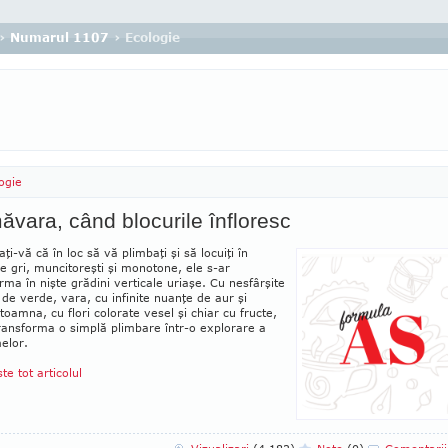
›
Numarul 1107
› Ecologie
ogie
ăvara, când blocurile înfloresc
ţi-vă că în loc să vă plimbaţi şi să locuiţi în
le gri, muncitoreşti şi monotone, ele s-ar
rma în nişte grădini verticale uriaşe. Cu ne­sfârşite
de verde, vara, cu infinite nuanţe de aur şi
oamna, cu flori colorate vesel şi chiar cu fructe,
ransforma o simplă plimbare într-o ex­plorare a
elor.
ste tot articolul