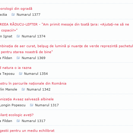
orologii din ogradă
ctia
Numarul 1377
EEA RĂDUCU-LEFTER - "Am primit mesaje din toată ţara: «Ajutaţi-ne să ne
 copacii!»"
an Ignat
Numarul 1374
binaţia de aer curat, belşug de lumină şi nuanţe de verde reprezintă pachetul
 pentru starea noastră de bine"
a Fildan
Numarul 1369
 natura o ia razna
ia Teposu
Numarul 1354
stru în parcurile naţionale din România
lin Manole
Numarul 1342
nizaţia Avaaz salvează albinele
Longin Popescu
Numarul 1317
ilanţ ecologic aveţi?
a Fildan
Numarul 1317
gestii pentru un mediu echilibrat