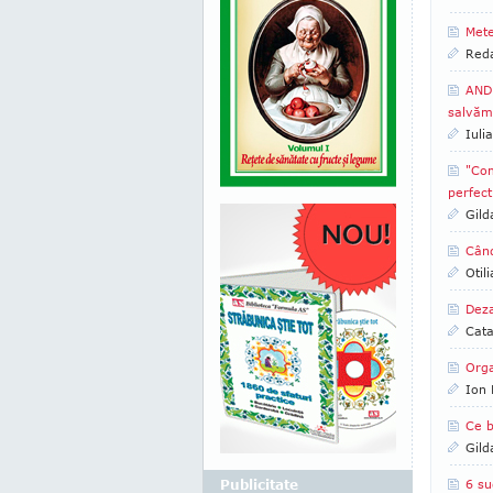
Mete
Reda
ANDR
salvăm
Iuli
"Com
perfect
Gild
Când
Otil
Deza
Cata
Orga
Ion 
Ce b
Gild
Publicitate
6 su