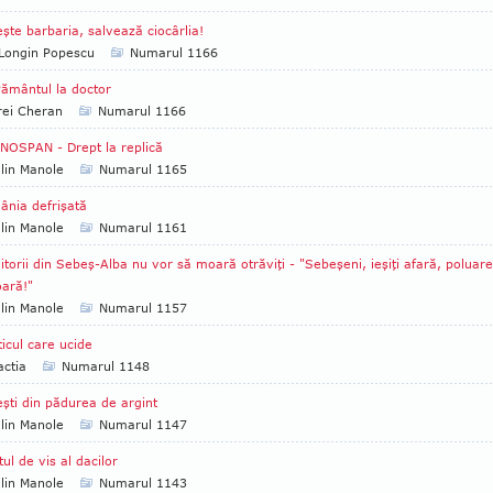
şte barbaria, salvează ciocârlia!
Longin Popescu
Numarul 1166
ământul la doctor
rei Cheran
Numarul 1166
OSPAN - Drept la replică
lin Manole
Numarul 1165
nia defrişată
lin Manole
Numarul 1161
itorii din Sebeş-Alba nu vor să moară otrăviţi - "Sebeşeni, ieşiţi afară, poluar
ară!"
lin Manole
Numarul 1157
ticul care ucide
ctia
Numarul 1148
şti din pădurea de argint
lin Manole
Numarul 1147
tul de vis al dacilor
lin Manole
Numarul 1143