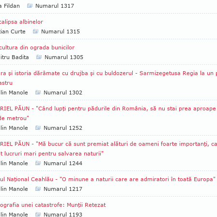
a Fildan
Numarul 1317
alipsa albinelor
tian Curte
Numarul 1315
cultura din ograda bunicilor
tru Badita
Numarul 1305
ra şi istoria dărâmate cu drujba şi cu buldozerul - Sarmizegetusa Regia la un 
astru
lin Manole
Numarul 1302
IEL PĂUN - "Când lupţi pentru pădurile din România, să nu stai prea aproape
 de metrou"
lin Manole
Numarul 1252
IEL PĂUN - "Mă bucur că sunt premiat alături de oameni foarte importanţi, c
t lucruri mari pentru salvarea naturii"
lin Manole
Numarul 1244
ul Naţional Ceahlău - "O minune a naturii care are admiratori în toată Europa"
lin Manole
Numarul 1217
ografia unei catastrofe: Munţii Retezat
lin Manole
Numarul 1193