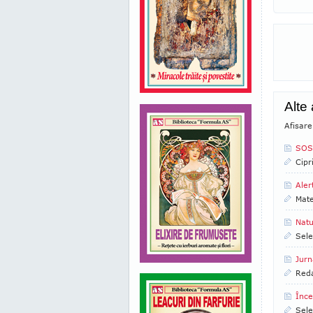
Alte
Afisare
SOS 
Cipr
Aler
Mate
Natu
Sele
Jurn
Reda
Înce
Sele