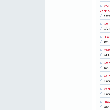
VALE
venino
Flor
Stej
Citi
"Hol
Ion 
Majo
Gild
Stop
Ion 
Ce m
Flor
Vest
Flor
"Rev
Oana