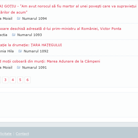
I GOŢIU - "Am avut norocul să fiu martor al unei poveşti care va supravieţui
lărilor de acum"
 Moisil
Numarul 1094
soare deschisă adresată d-lui prim-ministru al României, Victor Ponta
ctia
Numarul 1093
taţie la drumeţie: ŢARA HAŢEGULUI
nia Hila
Numarul 1092
 moţii coboară din munţi: Marea Adunare de la Câmpeni
 Moisil
Numarul 1091
3
4
5
6
licitate
|
Contact