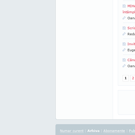
MIHA
întâmp
Oana
Scri
Reda
Invi
Euge
Când
Oana
1
2
Numar curent
|
Arhiva
|
Abonamente
|
Pub