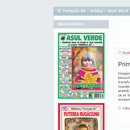
Formula AS
›
Arhiva
›
Anul 2014
Recomandari
Ecol
Prim
Imagina
blocuri
transfo
nuanţe 
aramă t
ce ar t
miresm
Cite