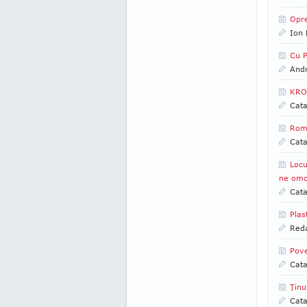
Opre
Ion 
Cu P
And
KRON
Cata
Româ
Cata
Locu
ne omo
Cata
Plas
Reda
Pove
Cata
Ţinu
Cata