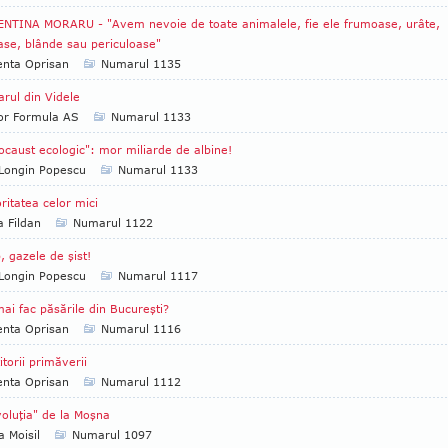
NTINA MORARU - "Avem nevoie de toate animalele, fie ele frumoase, urâte,
ase, blânde sau periculoase"
enta Oprisan
Numarul 1135
arul din Videle
tor Formula AS
Numarul 1133
ocaust ecologic": mor miliarde de albine!
Longin Popescu
Numarul 1133
ritatea celor mici
a Fildan
Numarul 1122
, gazele de şist!
Longin Popescu
Numarul 1117
ai fac păsările din Bucureşti?
enta Oprisan
Numarul 1116
itorii primăverii
enta Oprisan
Numarul 1112
oluţia" de la Moşna
 Moisil
Numarul 1097