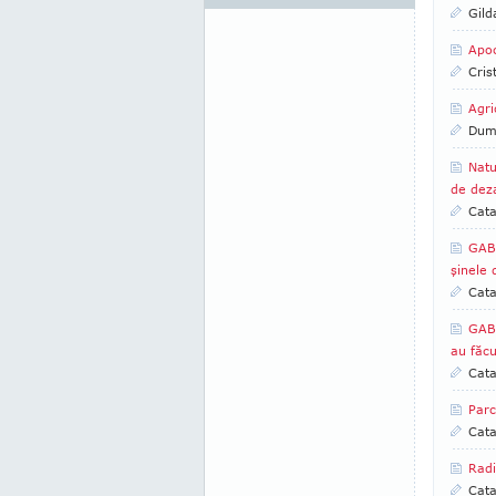
Gild
Apoc
Cris
Agri
Dumi
Natu
de dez
Cata
GABR
şinele
Cata
GABR
au făcu
Cata
Parc
Cata
Radi
Cata