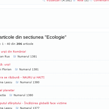
Vizualizari
(4.182)
Note
(0)
Comentari
 articole din sectiunea "Ecologie"
: 1 - 40 din
206
articole
urşii din România!
ian Rus
Numarul 1381
tă: urşi!
i Florian
Numarul 1381
ra se răzbună - NAURU şi HAITI
na Lascu
Numarul 1380
al planetar
ctia
Numarul 1380
putul sfârşitului - Încălzirea globală face victime
na Lascu
Numarul 1377