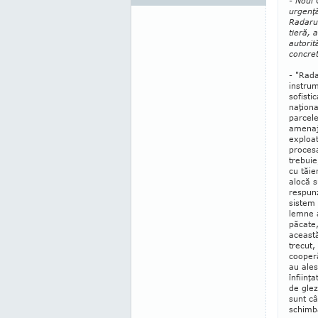
- Noul 
urgenţ
Radarul
tieră, 
au­tori
concret 
- "Rada
instru
sofisti
na­ţion
parcele
amenaj
ex­ploa
proces
tre­bui
cu tă­ie
alo­că s
res­pun
sistem 
lemne a
păcate,
această
trecut,
cooperă
au ales
înfiinţ
de glez
sunt câ
schimba