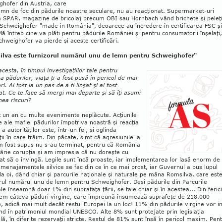
hofer din Austria, care
mn de foc din pădurile noas­tre seculare, nu au reac­ţio­nat. Supermarket-uri
 SPAR, magazine de bricolaj precum OBI sau Horn­bach vând brichete şi peleţ
chweig­hofer "made in România", de­oa­re­ce au încredere în certi­ficarea FSC şi
ă în­treb cine va plăti pen­tru pădurile Ro­mâniei şi pentru con­sumatorii înşelaţi,
hweighofer va pierde şi aceste certificări.
lva este furnizorul numărul unu de lemn pentru Schweighofer"
acesta, în timpul investigaţiilor tale pentru
a pădurilor, viaţa ţi-a fost pusă în pe­ri­col de mai
ri. Ai fost la un pas de a fi linşat şi ai fost
zat. Ce te face să mergi mai departe şi să îţi asumi
ea riscuri?
t un an cu multe evenimente neplăcute. Acţiunile
e ale mafiei pădurilor împotriva noastră şi reacţia
 a autorităţilor este, într-un fel, şi oglinda
ţii în care trăim. Din păcate, simt că agresiunile la
m fost supus nu s-au terminat, pentru că România
ârie corupţia şi am im­pre­sia că nu doreşte cu
t să o învingă. Legile sunt încă proaste, iar implementarea lor lasă enorm de
Amenajamentele silvice se fac din ce în ce mai prost, iar Guvernul a pus lupul
la oi, dând chiar şi parcurile naţionale şi naturale pe mâna Rom­silva, care est
rul numărul unu de lemn pentru Schweighofer. Deşi pădurile din Parcu­rile
le înseamnă doar 1% din su­pra­faţa ţării, se taie chiar şi în acestea... Din fe­ric
m câ­teva păduri virgine, care îm­preună în­sumează su­prafeţe de 218.000
, adică mai mult decât res­tul Europei la un loc! 11% din pădurile virgine vor i
nd în patri­moniul mondial UNESCO. Alte 8% sunt pro­tejate prin legislaţia
lă, în diferite re­zer­vaţii stricte. Restul de 81% sunt însă în pe­ricol maxim. Pen