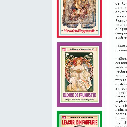
din Rom
aproape
anunţ c
La nive
Plumb e
pe alb 
a iniţi
compani
austrie
- Cum a
frumoa
- Răspu
cel mai
sa de a
hectare
Neag. O
trebuia
austria
am soma
promisi
Ultima 
septemb
drum fo
alpin, 
pentru 
Steward
munităţ
depunem