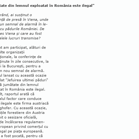
ate din lemnul exploatat în România este ilegal"
rând, ai susţinut o
nţă de presă în Viena, unde
 un semnal de alarmă în le­
 cu pădurile României. De
les Viena şi care au fost
alele lucruri transmise?
t am participat, alături de
te or­ganizaţii
ţionale, la conferinţe de
ţinute în zile consecutive, la
i la Bucureşti, pentru a
un nou semnal de alarmă.
l lansat cu această ocazie
tulat "Jefuirea ultimei păduri"
că jumătate din lemnul
at în România este ilegal.
t, raportul arată că
alul fac­­tor care con­duce
 ilegale este firma aus­tri­acă
ghofer. Cu această ocazie,
ăţile fo­restiere din Austria
mit o sesizare oficială,
de încălcarea regu­la­men­
uropean privind comerţul cu
egal pe pia­ţa europeană.
 a fost şocată, pentru că