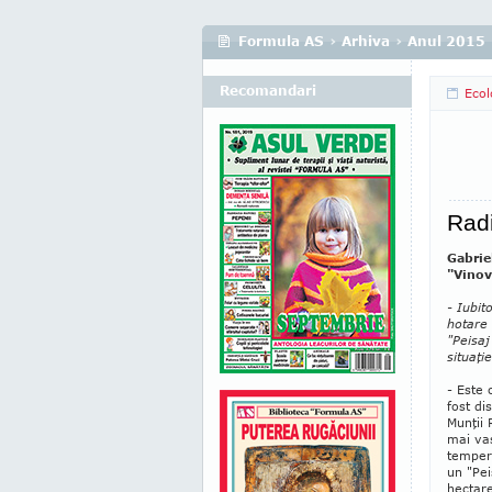
Formula AS
›
Arhiva
›
Anul 2015
Recomandari
Ecol
Radi
Gabrie
"Vinov
- Iubit
hotare 
"Peisaj
situaţie
- Este 
fost di
Munţii
mai vas
tempera
un "Pei
hectare