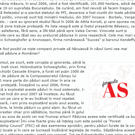
ânia măsura, în anul 2006, când a fost identificată, 101.000 hectare, adică d
 10 ori suprafaţa Bucureştiului. De cu­rând, am fost nevoiţi să facem tragicul
ă Retezatul şi-a pierdut statutul de PFI, deoarece a fost ciuntit din toate părţile
l politic, vinovaţi sunt toţi mi­niş­trii mediului, din 2007 încoace - Borbely, Varga
tc. - care au ignorant studiul făcut în 2006 de Attila Korodi, şi care spunea n
că zona tre­bu­ie protejată. Pe lista neagră este şi fostul preşedinte Bă­sescu, c
at asfaltarea, fără sens, a DN 66A până spre Valea Cernei. Vinovate sunt şi
ile care au tăiat sau au prelucrat pădurea în zona res­pec­ti­vă. Cele mai mari 
cii Schweighofer şi Kro­nospan, firma românească "Suc­ces" şi baronul Kendeff
 fost posibil ca nişte companii private să hăcuiască în văzul lumii cea mai
să pădure a României?
nsul, pe scurt, este corupţia şi ignoranţa, până la
 înalt nivel. Holzindustrie Schweig­hofer, prin firma
chiziţii Cascade Empire, a fu­rat cel puţin 1000 de
 de pădure de la Compo­se­so­ra­tul Câmpu lui
 mare parte din păduri sunt chiar în aria ce
 protejată. Începând cu anul 2006, firma
că a exploatat aceste păduri în mod sistematic. I-
t încă din anul 2007 să în­ce­teze. Au făcut
uni pe care şi le-au încălcat în mod repetat.
oară, i-am prins exploatând acolo anul acesta, în
rie, la limita pădurii cu golul alpin. Au făcut un
restier chiar prin săl­băticie, toc­mai până în golul
şi au scos de acolo cei mai fru­moşi arbori! Pădurea aceea este certificată ca b
exploatare! Îmi vine foarte greu să în­ţe­leg cum este posibil ca "Forest
ship Council" (FSC) să dea asemenea aprobări, pentru păduri furate de la co­
i locale şi în care se lucrează încălcând le­gislaţia de mediu. Săptămâna aceas
 o plân­gere pentru acest caz con­cret. Tot pe Schweig­hofer l-am prins cu mâ