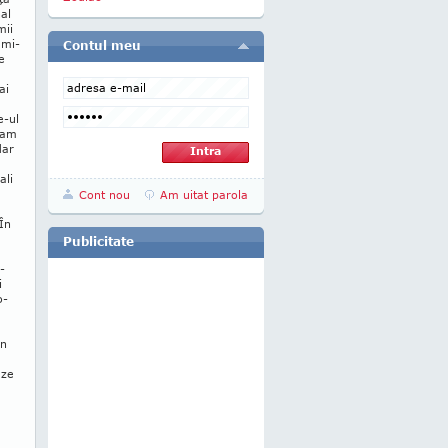
nal
mii
 mi­
Contul meu
e
ai
e-ul
e am
dar
ali
Cont nou
Am uitat parola
În
Publicitate
­
i
o­
În
eze