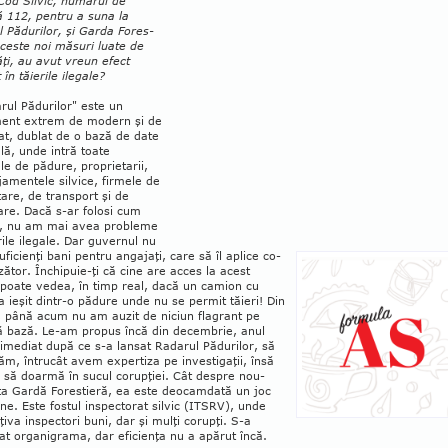
Cod Silvic, numărul de
ă 112, pentru a suna la
 Pă­durilor, şi Garda Fo­­res­
aces­te noi măsuri luate de
tăţi, au avut vre­un efect
în tăierile ile­ga­le?
rul Pădurilor" este un
ment extrem de mo­dern şi de
cat, dublat de o bază de date
ală, unde intră toate
le de pădure, pro­prie­tarii,
amentele silvice, firmele de
­tare, de transport şi de
are. Dacă s-ar folosi cum
e, nu am mai avea pro­ble­me
­rile ile­gale. Dar gu­ver­nul nu
uficienţi bani pen­tru an­ga­jaţi, care să îl aplice co­
zător. Închipuie-ţi că ci­ne are acces la acest
poate ve­dea, în timp real, dacă un ca­mion cu
 ieşit dintr-o pă­­dure unde nu se permit tăieri! Din
 până acum nu am au­zit de niciun flagrant pe
 bază. Le-am propus în­că din de­cembrie, anul
 ime­diat du­pă ce s-a lansat Ra­darul Pădurilor, să
m, în­­tru­cât avem expertiza pe in­ves­tigaţii, însă
 să doar­mă în sucul corupţiei. Cât des­pre nou-
ata Gardă Forestieră, ea este deo­cam­dată un joc
ne. Este fos­tul inspectorat silvic (ITSRV), unde
ţiva ins­pectori buni, dar şi mulţi corupţi. S-a
t or­ga­ni­grama, dar eficienţa nu a apărut încă.