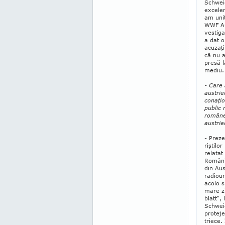
Schweig
excelen
am uni
WWF Au
vestig
a dat o
acuzaţi
că nu a
presă l
mediu.
- Care a
austrie
conaţio
public 
româneşt
austrie
- Preze
riştilor
relatat
Ro­mâni
din Aust
radiour
acolo s
mare zi
blatt",
Schweig
proteje
triece.