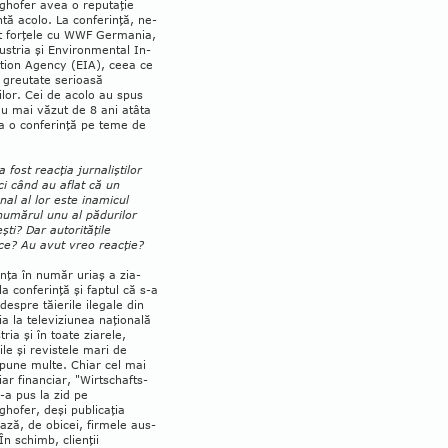
­­hofer avea o reputaţie
tă acolo. La con­­ferinţă, ne-
t forţele cu WWF Germania,
stria şi Environmental In­
ation Agency (EIA), ceea ce
 greutate se­rioasă
ilor. Cei de acolo au spus
u mai văzut de 8 ani atâta
a o conferinţă pe te­me de
 fost reacţia jur­na­liştilor
ci când au aflat că un
nal al lor este ina­mi­cul
numărul unu al pă­du­rilor
i? Dar auto­ri­tă­ţile
ce? Au avut vreo re­acţie?
nţa în număr uriaş a zia­
 la conferinţă şi faptul că s-a
 despre tăierile ile­gale din
a la televiziunea naţională
ria şi în toate zia­rele,
ile şi revistele mari de
pune multe. Chiar cel mai
ar financiar, "Wirtschafts­
 l-a pus la zid pe
hofer, deşi publicaţia
ază, de obicei, firmele aus­­
 În schimb, clienţii