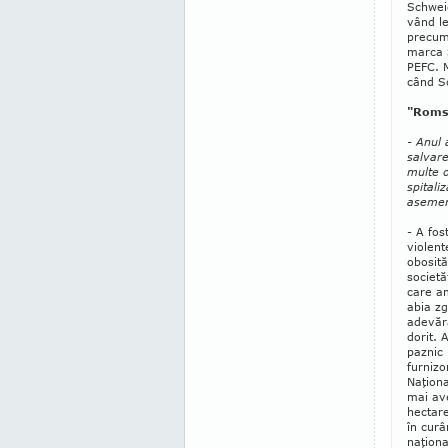
Schweig
vând le
precum
marca S
PEFC. M
când Sc
"Romsi
- Anul 
salvare
multe o
spitali
asemen
- A fos
violent
obosită
societă
care a
abia zg
adevăra
dorit. 
paznic 
furnizo
Naţiona
mai ave
hectare
în curâ
naţiona