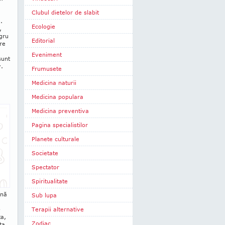
e
Clubul dietelor de slabit
.
Ecologie
,
egru
Editorial
are
Eveniment
sunt
y.
Frumusete
Medicina naturii
Medicina populara
Medicina preventiva
Pagina specialistilor
Planete culturale
Societate
Spectator
Spiritualitate
ună
Sub lupa
­
Terapii alternative
ta,
Zodiac
ţa