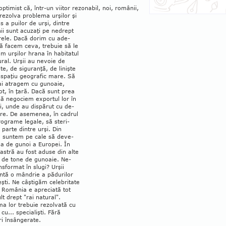
optimist că, într-un viitor rezonabil, noi, românii,
ezolva problema urşilor şi
s a puilor de urşi, dintre
ii sunt acu­zaţi pe nedrept
rele. Dacă dorim cu ade­
ă facem ceva, tre­buie să le
m ur­şilor hrana în habitatul
ural. Urşii au ne­voie de
te, de sigu­ran­ţă, de linişte
 spaţiu geografic mare. Să
i atra­gem cu gunoaie,
ot, în ţară. Dacă sunt prea
să negociem ex­portul lor în
ri, unde au dispărut cu de­
ire. De asemenea, în cadrul
ograme legale, să steri­
 parte dintre urşi. Din
 sun­­tem pe cale să deve­
a de gunoi a Euro­pei. În
astră au fost aduse din alte
i de tone de gunoaie. Ne-
s­for­mat în slugi? Urşii
intă o mândrie a pădurilor
ti. Ne câştigăm ce­lebritate
, România e apreciată tot
t drept "rai natu­ral".
ma lor trebuie rezolvată cu
 cu... specialişti. Fără
i însângerate.