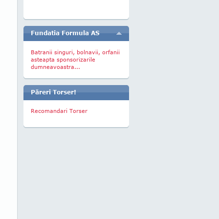
Fundatia Formula AS
Batranii singuri, bolnavii, orfanii
asteapta sponsorizarile
dumneavoastra...
Păreri Torser!
Recomandari Torser