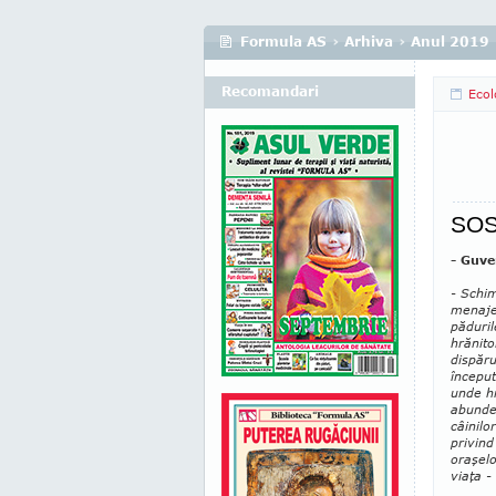
Formula AS
›
Arhiva
›
Anul 2019
Recomandari
Ecol
SOS 
- Guve
- Schim
menajer
păduri
hrănito
dispăru
înce­pu
unde hr
abunde
câinilo
privind
oraşelo
viaţa -