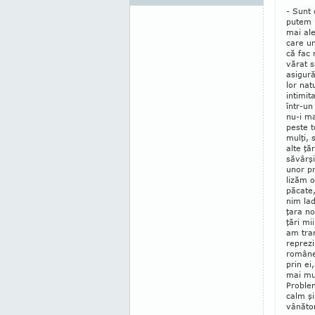
- Sunt 
putem r
mai ale
care un
că fac 
vărat s
asigură
lor nat
intimita
într-un
nu-i ma
peste t
mulţi, 
alte ţă
săvârş
unor pr
lizăm o
păcate,
nim lad
ţara no
ţări mi
am tran
repre­z
româneş
prin ei
mai mul
Proble­
calm şi
vânător