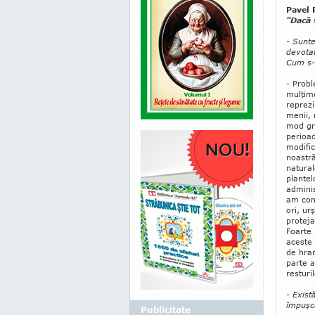
Pavel 
"Dacă 
- Sunte
devotat
Cum s-
- Probl
mulţime
reprezi
menii,
mod gre
perioad
modi­fi
noastră
natural
plantel
adminis
am con
ori, urş
pro­te­
Foarte 
aceste 
de hran
parte a
resturi
- Exist
împuşc
Publicitate