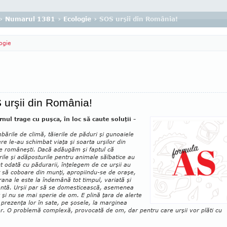
›
Numarul 1381
›
Ecologie
› SOS urşii din România!
ogie
urşii din România!
rnul trage cu puşca, în loc să caute soluţii -
bările de climă, tăierile de păduri şi gunoaiele
e le-au schimbat viaţa şi soarta urşilor din
le româneşti. Dacă adăugăm şi faptul că
rile şi adăposturile pentru animale săl­batice au
t odată cu pădurarii, înţelegem de ce urşii au
t să coboare din munţi, apropiindu-se de oraşe,
ana le este la îndemână tot timpul, variată şi
ntă. Urşii par să se domes­ticească, asemenea
r şi nu se mai sperie de om. E plină ţara de alerte
 prezenţa lor în sate, pe şosele, la marginea
r. O problemă complexă, provocată de om, dar pentru care urşii vor plăti cu