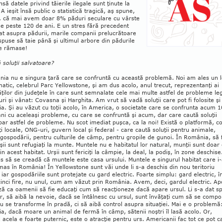
însă datele privind tăierile ile­gale sunt ţinute la
 A ieşit însă public o statis­tică tragică, aş spu­ne,
, că mai avem doar 8% păduri seculare cu vârste
e peste 120 de ani. E un stres fără precedent
at asupra pădurii, marile companii prelucră­toare
spuse să taie până şi ultimul arbore din pădurile
re rămase!
 soluţii sal­va­toare?
ia nu e sin­gura ţară care se con­fruntă cu această proble­mă. Noi am ales un 
tic, cele­brul Parc Yellow­stone, şi am dus acolo, anul tre­cut, reprezentanţi ai
ă­ţilor din judeţele în care sunt semnalate cele mai multe astfel de probleme le
uri şi vânat: Covasna şi Harghita. Am vrut să vadă soluţii care pot fi folosite şi
. Şi au văzut cu toţii acolo, în America, o societate care se con­frunta acum 1
ni cu aceleaşi probleme, cu care se con­fruntă şi acum, dar care caută so­luţii
ar astfel de probleme. Nu scot ime­diat puşca, ca la noi! E­xistă o platformă, c
ţi locale, ONG-uri, guvern local şi federal - care caută soluţii pentru animale,
gospodării, pen­tru culturile de câmp, pentru gropile de gunoi. În România, să 
rşii sunt refugiaţi la munte. Muntele nu e habitatul lor natural, munţii sunt doar
in acest habitat. Urşii sunt fericiţi la câmpie, la deal, la podiş, în zone deschise
ls să se creadă că muntele este casa ursului. Muntele e singurul habi­tat care i
as în România! În Yellowstone sunt văi unde li s-a deschis din nou teritoriu
, iar gospodăriile sunt protejate cu gard electric. Foarte simplu: gard electric, î
 cinci fire, nu unul, cum am văzut prin România. Avem, deci, gardul electric. Ap
ă ca oamenii să fie educaţi cum să reacţioneze dacă apare ursul. Li s-a dat s
r, să aibă la nevoie, dacă se întâl­nesc cu ursul, sunt învăţaţi cum să se compo
u se transforme în pradă, ci să aibă control asupra situaţiei. Mai e o problemă:
, dacă moare un animal de fermă în câmp, sătenii noştri îl lasă acolo. Or,
 acela e foarte puter­nic, este o atracţie pentru urs. Americanii fac tot ce pot c