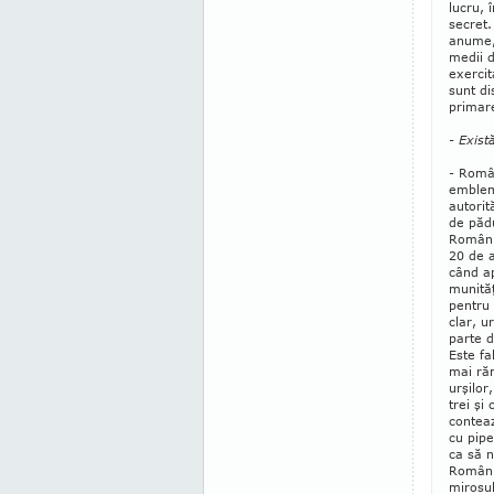
lucru, 
secret.
anu­me
medii d
exercit
sunt di
pri­ma
- Există
- Român
emblema
autorit
de pă­d
România
20 de a
când ap
mu­nită
pentru 
clar, u
parte d
Este fa
mai răm
urşilor
trei şi
conteaz
cu pipe
ca să n
România
mirosul