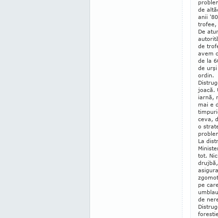
proble
de altă
anii '8
trofee,
De atun
autorit
de tro
avem o
de la 6
de urşi
ordin.
Distrug
joacă. 
iarnă, 
mai e d
timpuri
ceva, d
o strat
problem
La dist
Ministe
tot. Ni
drujbă,
asigura
zgomot 
pe care
umblau
de nere
Distruge
foresti