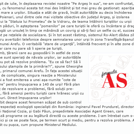
şit de iulie, în deplasarea revistei noastre "Pe Argeş în sus", ne-am con­frun­tat,
, cu fenomenul acesta tot mai des întâlnit şi tot mai greu de gestionat: apariţia
mare a urşilor. Situaţia e atât de gravă, încât autorităţile au decis închiderea
 Poienari, unul dintre cele mai vizitate obiective din judeţul Argeş, şi izolarea
ui la "Statuia lui Prometeu" de la Vi­draru, de teama în­tâlnirii turiştilor cu urşii
din păduri, în aş­tep­ta­rea "pome­nilor" pe care turiştii le oferă cu încântare şi dra
âi un ursuleţ în timp ce mănâncă un covrig şi să-ţi faci un selfie cu el, suc­ce
t pe reţelele de socia­li­zare. Şi în tot acest răstimp, sis­te­mul Ro-Alert dă­dea zi
tru avertizări telefonice despre sem­nalarea unor urşi în zona Trans­fă­gărăşanul
munei Arefu. O veritabilă "sta­re de urgenţă", întâlnită frecvent şi în alte zone d
ar care nu pare să îi sperie pe turişti.
mb, ţăranii care au gospodării în astfel de zone
 sunt speriaţi de năvala urşilor, iar autorităţile
nu pot să rezolve problema. "Eu ce să fac? Să îi
sului ştampila de la pri­mărie?!", spune Gheorghe
, primarul co­mu­nei Arefu. În faţa acestei situaţii
de complicate, singura reacţie a Ministerului
i a fost emiterea a unei aşa-numite "cote de
re" pentru împuşcarea a 140 de urşi! Fără plan
 de rezolvare a problemei, fără soluţii pre­
, fără amenzi pentru turiştii care hrănesc urşii cu
uri. Direct împuşcarea urşilor!
bit despre acest fenomen scăpat de sub control
respectaţi ecologişti specialişti din România: inginerul Pavel Prundurel, director
ui Naţional Cozia, şi Gabi Păun, preşe­din­tele Asociaţiei Agent Green, care
ază progra­me ce au legătură directă cu aceste probleme. I-am întrebat cum s
ici şi ce se poate face, pe ter­men scurt şi mediu, pentru a rezolva problema. A
ât cu puşca, cum propune Ministerul Mediului.