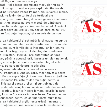
mă! Deja nu mai avem urşii
dată! Mai găseşti exem­plare mari, dar nu ca în
0. Un singur ministru a pus capăt vânătorilor de
 d-na Cristiana Paşca Palmer, din Guvernul Cioloş.
ci, ne lovim de tot felul de tertipuri ale
ăţilor gu­ver­namentale, de a relegaliza vână­toa­rea
fee. Anul acesta nu avem o cotă de vânătoare,
 «cotă de derogare». Au numit-o altfel. A scăzut
00 şi ceva de urşi la 140, dar se pare că cei 140
 au fost deja îm­puşcaţi şi e nevoie de un nou
erea habitatului şi schimbările climatice nu sunt o
Ursul nu mai hiber­nează, există doar un somn de
nu mai sunt iernile de la începutul anilor '80, nu
estul de frig, urşii sunt deru­taţi de primăvara
e. Ministerul Me­diului are autoritatea să facă
ar, până la această oră, lipseşte un plan naţional,
egie de acţiune pentru a aborda integrat cele trei
e, pe care ministerul le ştie bine.
rugerea habitatului trebuie să se lucreze cu
rul Pădurilor şi Apelor, care, mai nou, taie peste
ci 1% din suprafaţa ţării n-a mai rămas cruţată de
 iar acest 1% este mult prea puţin pentru a
 liniştea şi pacea urşilor. Ei sunt obligaţi de
şi de intervenţiile omului să se mute din locurile
 le ştiau, locurile în care iernau, locurile în care
, locurile în care se împerecheau. Ele sunt acum
cunoscut, pen­­tru că se taie foarte mult ilegal.
rea ha­bita­tului ur­şilor este uria­şă, inventarul
er naţio­nal cel mai recent a scos la iveală acest