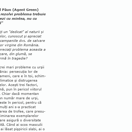
l Păun (Agent Green)
 rezolvi problema trebuie
rezi cu mintea, nu cu
l"
ţi un "dedicat" al naturii şi
lor, cunoscut şi apreciat
 campaniile dvs. de salvare
or virgine din România.
re­ciaţi problema aceasta a
 care, din glumă, se
rmă în tragedie?
trei mari probleme cu urşii
nia: persecuţia lor de
ameni, care e în toi, schim­
climatice şi distrugerea
elor. Aceşti trei factori,
ă, pun în pericol viitorul
ei. Chiar dacă momentan
n număr mare de urşi,
este în pericol, pentru că
mulţi ani s-a practicat
area de trofee, care presu­
liminarea exemplarelor
are asigură o diversitate
tă. Când ai scos masculii
ai lăsat pişpiricii slabi, ai o