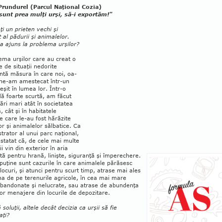
Prundurel (Parcul Naţional Cozia)
sunt prea mulţi urşi, să-i exportăm!"
ţi un prieten vechi şi
 al pădurii şi animalelor.
a ajuns la problema urşilor?
ema urşilor care au creat o
 de situaţii nedorite
ntă măsura în care noi, oa­
 ne-am amestecat într-un
şit în lumea lor. Într-o
ă foarte scurtă, am făcut
cări mari atât în societatea
, cât şi în ha­bitatele
e care le-au fost hărăzite
or şi animalelor sălba­tice. Ca
­tra­tor al unui parc na­ţional,
statat că, de cele mai multe
ii vin din ex­terior în aria
jată pentru hrană, li­nişte, siguranţă şi îm­perechere.
puţine sunt cazurile în care animalele pă­răsesc
lo­curi, şi atunci pentru scurt timp, atrase mai ales
a de pe tere­nurile agri­co­le, în cea mai mare
bandonate şi nelu­crate, sau atrase de abundenţa
lor mena­jere din locurile de depozitare.
ă soluţii, altele decât decizia ca urşii să fie
aţi?