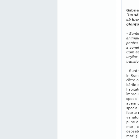
Gabrie
"Ca să
să luc
glonţu
- Sunte
animale
pentru
a zonel
Cum ap
urşilor
transfo
- Sunt 
în Româ
către o
bările 
habitat
împreun
spe­ci
avem u
specia 
foarte 
vânăto
pune e
mari, c
deosebi
mari şi 