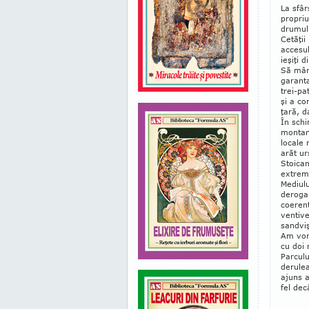
La sfâr
propriu
drumul 
Cetăţii
accesul
ieşiţi 
Să mâng
garanta
trei-pa
şi a co
ţară, d
În schi
montane
locale 
arăt ur
Stoican
extrem 
Mediulu
dero­ga
coerent
ventive
sandviş
Am vor
cu doi 
Par­cul
derule
ajuns a
fel dec