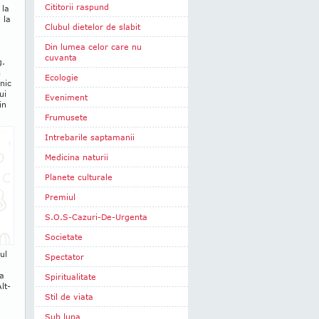
Cititorii raspund
 la
 la
Clubul dietelor de slabit
Din lumea celor care nu
cuvanta
g.
s
Ecologie
lnic
ui
Eveniment
in
Frumusete
Intrebarile saptamanii
Medicina naturii
Planete culturale
Premiul
S.O.S-Cazuri-De-Urgenta
Societate
ul
Spectator
-a
Spiritualitate
lt­
Stil de viata
Sub lupa