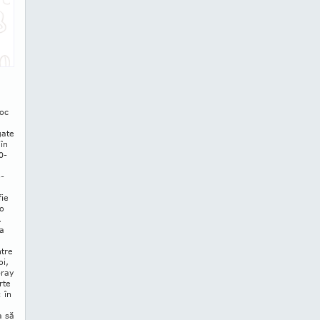
loc
gate
 în
0-
o­
fie
 o
.
-a
ntre
oi,
pray
rte
 în
a să