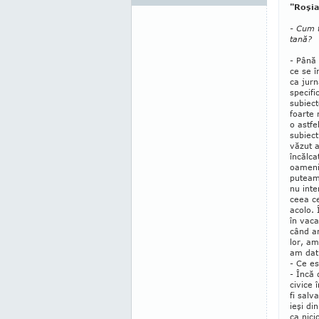
"Roşia
- Cum t
tană?
- Până 
ce se î
ca jurn
specifi
subiect
foarte
o astfe
subiect
văzut a
încălca
oamenil
puteam
nu inte
ceea ce
acolo. 
în vaca
când am
lor, am
am dat 
- Ce e
- Încă 
civice
fi salv
ieşi di
ca nic