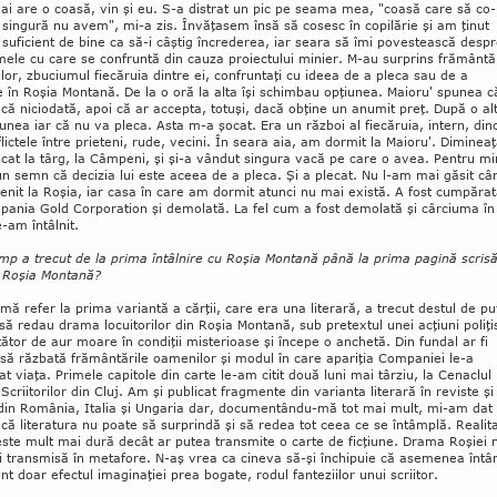
i are o coasă, vin şi eu. S-a distrat un pic pe sea­ma mea, "coasă care să co­
singură nu avem", mi-a zis. Învăţasem însă să cosesc în copilărie şi am ţinut
suficient de bine ca să-i câştig încrederea, iar seara să îmi povestească des­p
ele cu care se confruntă din cauza proiectului minier. M-au sur­prins frământăr
­lor, zbuciumul fiecăruia din­tre ei, confruntaţi cu ideea de a pleca sau de a
în Roşia Montană. De la o oră la alta îşi schimbau opţiu­nea. Maioru' spunea c
că niciodată, apoi că ar accepta, totuşi, dacă obţine un anumit preţ. După o al
unea iar că nu va pleca. Asta m-a şocat. Era un răz­boi al fiecăruia, in­tern, din
lictele între prie­teni, rude, vecini. În seara aia, am dormit la Ma­ioru'. Dimineaţ
ecat la târg, la Câmpeni, şi şi-a vândut singura vacă pe care o avea. Pentru mi
un semn că decizia lui este aceea de a pleca. Şi a ple­cat. Nu l-am mai găsit câ
nit la Roşia, iar casa în care am dormit atunci nu mai există. A fost cumpăra
ania Gold Corporation şi demolată. La fel cum a fost de­molată şi cârciuma în
-am întâlnit.
imp a trecut de la prima întâlnire cu Roşia Montană până la prima pagină scris
 Roşia Montană?
mă refer la prima variantă a cărţii, care era una literară, a trecut destul de pu
ă redau drama locuitorilor din Roşia Montană, sub pretextul unei acţiuni poliţi
ător de aur moare în condiţii misterioase şi începe o anchetă. Din fundal ar fi
 să răzbată frământările oamenilor şi modul în care apariţia Companiei le-a
t viaţa. Pri­me­le capitole din carte le-am citit două luni mai târziu, la Cenaclul
 Scriitorilor din Cluj. Am şi pu­bli­cat fragmente din varianta literară în reviste şi
i din România, Italia şi Ungaria dar, docu­men­tân­du-mă tot mai mult, mi-am dat
ă literatura nu poate să surprindă şi să redea tot ceea ce se în­tâm­plă. Rea­lit
este mult mai dură decât ar putea transmite o carte de ficţiune. Drama Roşiei 
i transmisă în metafore. N-aş vrea ca cineva să-şi închi­puie că asemenea înt
unt doar efectul ima­gi­naţiei prea bogate, rodul fanteziilor unui scriitor.