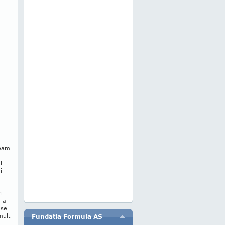
ţeam
l
i-
i
u a
 se
mult
Fundatia Formula AS