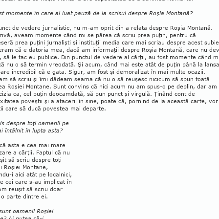
st momente în care ai luat pauză de la scri­sul despre Roşia Montană?
unct de vedere jurnalistic, nu m-am oprit din a relata despre Roşia Montană.
rivă, aveam momente când mi se părea că scriu prea puţin, pentru că
eră prea puţini jurnalişti şi instituţii media care mai scriau despre acest subie
e­ram că e dato­ria mea, dacă am informaţii despre Roşia Mon­tană, care nu dev
, să le fac eu publice. Din punctul de vedere al cărţii, au fost momente când m
ă nu o să termin vreodată. Şi acum, când mai este atât de puţin până la lansa
are in­credibil că e gata. Sigur, am fost şi demoralizat în mai multe oca­zii.
am să scriu şi îmi dădeam seama că nu o să reuşesc nicicum să spun toată
ea Roşiei Montane. Sunt convins că nici acum nu am spus-o pe deplin, dar am
cizia ca, cel puţin deocamdată, să pun punct şi virgulă. Ţinând cont de
itatea poveştii şi a afacerii în sine, poate că, pornind de la această carte, vor
ţii care să ducă povestea mai departe.
ris despre toţi oamenii pe
i întâlnit în lupta asta?
 că asta e cea mai mare
zare a cărţii. Faptul că nu
it să scriu despre toţi
i Roşiei Montane,
ndu-i aici atât pe localnici,
pe cei care s-au implicat în
Am reuşit să scriu doar
o parte dintre ei.
sunt oamenii Roşiei
e? Ai putea să-i