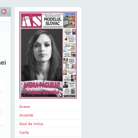
u martor al unei poveşti care va supravieţui întâmplărilor de acu
nei
Acasa
Accente
Asul de inima
Carte