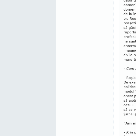
datorit
oameni 
domenii
de la î
tru Ro­
reaşeză
să gă­s
raportă
profesi
ne sunt
entert
ima­gi­
civile 
majoră 
- Cum 
- Roşia
De exem
politic
modul î
onest p
să aibă
cazului
să se v
jurnaliş
"Am me
- Prin 