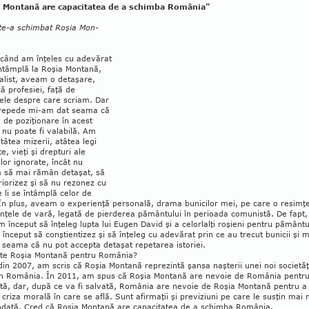
 Montană are capacitatea de a schimba România"
e-a schimbat Roşia Mon­­­
când am înţeles cu ade­vărat
ntâmplă la Roşia Mon­tană,
alist, aveam o detaşare,
că profesiei, faţă de
ele despre care scriam. Dar
 re­pede mi-am dat seama că
l de poziţionare în acest
 nu poate fi valabilă. Am
tâtea mizerii, atâtea legi
te, vieţi şi drepturi ale
or ignorate, încât nu
 să mai rămân detaşat, să
riorizez şi să nu rezonez cu
 li se întâmplă celor de
În plus, aveam o expe­rien­ţă personală, drama bunicilor mei, pe care o re­sim­
nţele de vară, legată de pierderea pămân­tului în perioada comunistă. De fapt,
 început să înţeleg lupta lui Eugen David şi a celorlalţi roşieni pentru pământu
 început să conştien­tizez şi să înţeleg cu ade­vărat prin ce au trecut bunicii şi m
seama că nu pot accepta detaşat repetarea istoriei.
ste Roşia Montană pentru România?
din 2007, am scris că Roşia Montană repre­zintă şansa naşterii unei noi societăţ
 în Ro­mâ­nia. În 2011, am spus că Roşia Montană are nevoie de România pentr
ată, dar, după ce va fi salvată, România are nevoie de Roşia Montană pentru a
n criza morală în care se află. Sunt afirmaţii şi pre­vi­ziuni pe care le susţin mai 
iodată. Cred că Roşia Montană are capacitatea de a schimba Româ­nia.