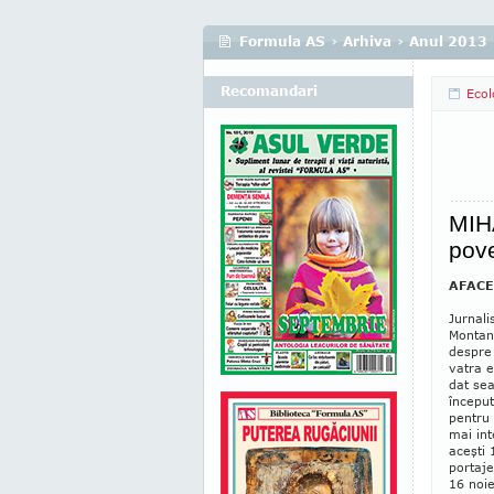
Formula AS
›
Arhiva
›
Anul 2013
Recomandari
Ecol
MIHA
pove
AFACE
Jurnali
Montană
despre
vatra e
dat sea
început
pentru 
mai int
aceşti 
portaje
16 no­i