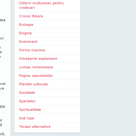
Cititorii multumesc pentru
vindecari
Cronici Bizare
rtea
Ecologie
Enigme
ori
Eveniment
e
Forma maxima
s­
a
Intrebarile saptamanii
Lumea romaneasca
Pagina specialistilor
rnit
Planete culturale
are
Societate
Spectator
ţile
Spiritualitate
Sub lupa
nt
că
Terapii alternative
că,