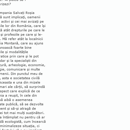
rizezi?
ampania Salvaţi Roşia
 sunt impli­caţi, oamenii
 activi şi cei mai avizaţi pe
iile lor din România, care îşi
ă atât drep­turile pe care le
 şi profesiile pe care şi le-
. Mă refer atât la localnicii
ia Montană, ca­re au ajuns
unoască foarte bine
le şi mo­da­­li­tăţile
tice prin care şi le pot
ar şi la spe­cialişti din
tură, arheologie, economie,
ogie, comunicare şi multe
menii. Din punc­tul meu de
 asta e societatea civilă
Aceas­ta e una din mizele
mari ale cărţii, să sur­prindă
spect care explică de ce
a a reu­şit, în cele din
să aibă o asemenea
tate pu­blică, să se dez­vol­te
ent şi să-şi atragă de
ei tot mai mulţi susţinători.
a întâmplat nu pentru că ar
dă ecologistă, cum încearcă
 mini­malizeze situaţia, ci