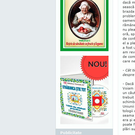
dacă ma
sească 
brazda 
problem
oame­ni
rămâne 
nu plea
oră, sp
de conf
el a pl
a fost 
am reve
de comp
care ne
- Cât t
despre
- Dacă 
Voiam s
un căut
trebuit
schimba
Uniunii
to­logi
seama c
era şi 
poate f
plări s
Publicitate