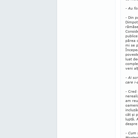
- Au fo
- Din p
Dimpot
rămăses
Consi­d
publice
părea c
mi se p
Începe
povest
luat de
complex
veni al
- Ai sc
care i-a
- Cred
nereali
am reuş
oameni
incluzâ
cât şi 
luptă. 
despre 
- Cum 
Montan