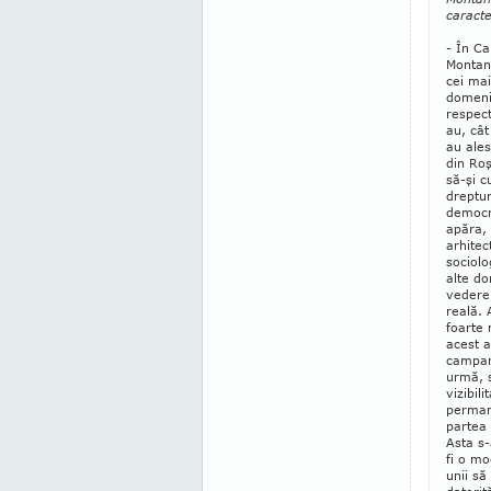
caracte
- În C
Montană
cei mai
do­me­n
respect
au, cât
au ales
din Roş
să-şi c
drepturi
democra
apăra, d
arhitec
socio­l
alte do
vedere,
reală. 
foarte 
acest a
campani
urmă, 
vizibili
perman
partea 
Asta s-
fi o mo
unii să