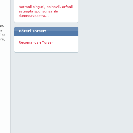
Batranii singuri, bolnavii, orfanii
asteapta sponsorizarile
dumneavoastra...
ct.
in
Păreri Torser!
i se
re,
Recomandari Torser