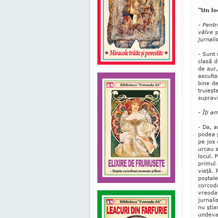
"Un lo
- Pentr
vâlve ş
jurnali
- Sunt 
clasă d
de aur,
asculta
bine de
truieşt
supravi
- Îţi a
- Da, 
podea p
pe jos 
urcau 
locul. 
primul 
viaţă. 
poştale
corcodu
vreodat
jurnali
nu şti
undeva