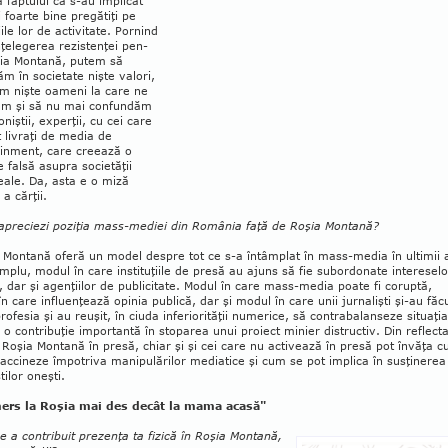
ă faptului că s-au implicat
foar­te bine pregătiţi pe
le lor de acti­vitate. Por­nind
nţelegerea rezistenţei pen­
şia Mon­ta­nă, putem să
m în societate nişte valori,
im nişte oameni la care ne
m şi să nu mai con­­fundăm
oniştii, experţii, cu cei care
 livraţi de media de
ainment, care creează o
ne falsă asupra societăţii
reale. Da, asta e o mi­ză
a cărţii.
apreciezi poziţia mass-mediei din România faţă de Roşia Montană?
 Montană oferă un model despre tot ce s-a întâmplat în mass-media în ultimii a
plu, modul în care instituţiile de presă au ajuns să fie subor­donate intereselo
e, dar şi agenţiilor de publi­ci­tate. Modul în care mass-media poate fi coruptă,
n care influenţează opinia publică, dar şi modul în care unii jurnalişti şi-au făc
rofesia şi au reuşit, în ciuda inferiorităţii numerice, să contraba­lan­seze si­tua­ţia
 o contribuţie importantă în sto­parea unui proiect minier distructiv. Din reflect
 Roşia Montană în presă, chiar şi şi cei care nu activează în pre­să pot învăţa 
accineze îm­potriva manipu­lărilor mediatice şi cum se pot implica în susţi­nerea
tilor oneşti.
rs la Roşia mai des decât la mama acasă"
ce a contribuit prezenţa ta fizică în Roşia Montană,