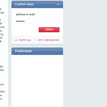
Contul meu
re
ile
ă
tă
colo
a,
ne,
nd
Cont nou
Am uitat parola
tă
Publicitate
ă
ţin.
ste:
 an­
atea
nu
âm­