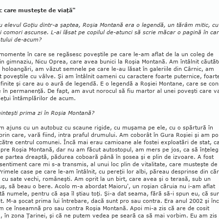
c care musteşte de viaţă"
u elevul Goţiu dintr-a şaptea, Roşia Mon­tană era o legendă, un tărâm mitic, cu
i comori ascunse. L-ai lăsat pe copilul de-atunci să scrie măcar o pagină în ca
stului de-acum?
momente în care se regăsesc poveştile pe care le-am aflat de la un coleg de
in gimnaziu, Nicu Oprea, care avea bunici la Roşia Montană. Am întâlnit căutăt
 holoangări, am văzut sem­­nele pe care le-au lăsat în galeriile din Cârnic, am
t poveştile cu vâlve. Şi am întâlnit oameni cu caractere foarte pu­ternice, foart
finite şi care au o aură de legendă. E o legendă a Roşiei Montane, care se con
e în permanenţă. De fapt, am avut norocul să fiu martor al unei poveşti care v
eţui întâm­plărilor de acum.
minteşti prima zi în Roşia Montană?
am ajuns cu un autobuz cu scaune rigide, cu muşama pe ele, cu o spărtură în
rin care, vară fiind, intra praful drumului. Am coborât în Gura Roşiei şi am po
către centrul comunei. Încă mai erau camioane ale fostei exploatări de stat, c
spre Roşia Montană, dar nu am făcut autostopul, am mers pe jos, ca să înţeleg
Pe partea dreaptă, pădurea coboară până în şosea şi e plin de izvoare. A fost
sentiment care mi s-a transmis, al unui loc plin de vita­li­tate, care musteşte de
Primele case pe care le-am întâlnit, cu pereţii lor albi, păreau desprinse din căr
 cu sate vechi, româneşti. Am oprit la un birt, care avea şi o terasă, sub un
ş, să beau o bere. Acolo m-a abordat Maioru', un roşian căruia nu i-am aflat
ă numele, pentru că aşa îl ştiau toţi. Şi-a dat seama, fără să-i spun eu, că su
st. M-a şocat prima lui întrebare, dacă sunt pro sau contra. Era anul 2002 şi în
am ce înseamnă pro sau contra Roşia Montană. Apoi mi-a zis că are de cosit
, în zona Ţarinei, şi că ne putem vedea pe seară ca să mai vorbim. Eu am zis 