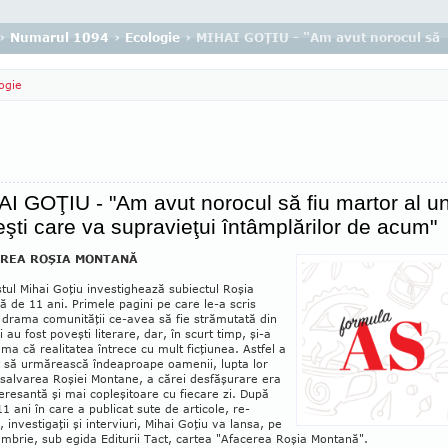
›
Numarul 1094
›
Ecologie
› MIHAI GOŢIU - "Am avut norocul să fi
ogie
I GOŢIU - "Am avut norocul să fiu martor al u
şti care va supravieţui întâmplărilor de acum"
REA ROŞIA MONTANĂ
stul Mihai Goţiu investighează subiectul Roşia
 de 11 ani. Primele pagini pe ca­re le-a scris
 drama comunităţii ce-avea să fie strămutată din
i au fost poveşti literare, dar, în scurt timp, şi-a
ma că realitatea întrece cu mult ficţiunea. Astfel a
 să urmărească îndea­proa­pe oamenii, lupta lor
salvarea Roşiei Mon­tane, a cărei desfăşurare era
eresantă şi mai co­ple­şitoare cu fiecare zi. După
11 ani în care a pu­blicat sute de ar­ticole, re­
, investigaţii şi inter­viuri, Mihai Go­ţiu va lansa, pe
em­brie, sub egi­da Editurii Tact, cartea "Afa­ce­rea Roşia Montană".