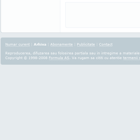
Numar curent
|
Arhiva
|
Abonamente
|
Publicitate
|
Contact
Reproducerea, difuzarea sau folosirea partiala sau in intregime a materialel
Copyright © 1998-2008
Formula AS
. Va rugam sa cititi cu atentie
termenii s