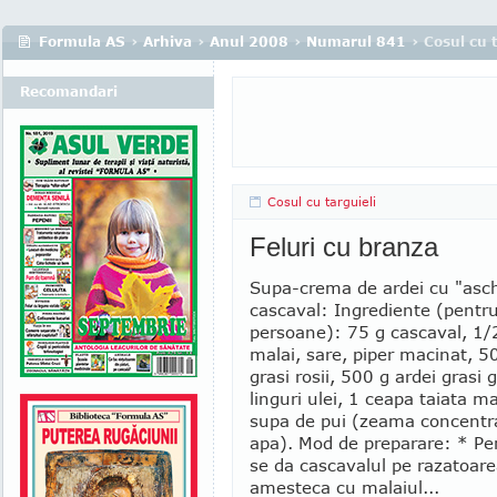
Formula AS
›
Arhiva
›
Anul 2008
›
Numarul 841
› Cosul cu t
Recomandari
Cosul cu targuieli
Feluri cu branza
Supa-crema de ardei cu "asch
cascaval: Ingrediente (pentr
persoane): 75 g cascaval, 1/2
malai, sare, piper macinat, 5
grasi rosii, 500 g ardei grasi 
linguri ulei, 1 ceapa taiata 
supa de pui (zeama concentr
apa). Mod de preparare: * Pen
se da cascavalul pe razatoare
amesteca cu malaiul...