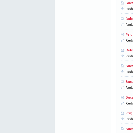
Buca
Reda
Dulc
Reda
Felu
Reda
Deli
Reda
Buca
Reda
Buca
Reda
Buca
Reda
Praj
Reda
Buc