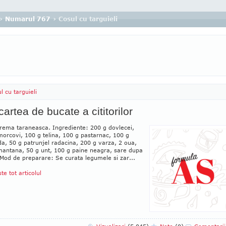
›
Numarul 767
› Cosul cu targuieli
l cu targuieli
cartea de bucate a cititorilor
rema taraneasca. Ingrediente: 200 g dovlecei,
orcovi, 100 g telina, 100 g pastarnac, 100 g
a, 50 g patrunjel radacina, 200 g varza, 2 oua,
mantana, 50 g unt, 100 g paine neagra, sare dupa
 Mod de preparare: Se curata legumele si zar...
ste tot articolul