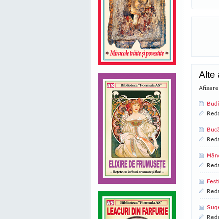
Alte 
Afisare
Budi
Reda
Buc
Reda
Mânc
Reda
Fest
Reda
Suge
Reda