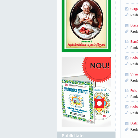
Suge
Reda
Bucă
Reda
Bucă
Reda
Sala
Reda
Vine
Reda
Felu
Reda
Sala
Reda
Dulc
Reda
Publicitate