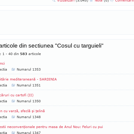
Vizualizari
(5.045)
Note
(0)
Comentari
articole din sectiunea "Cosul cu targuieli"
: 1 - 40 din
583
articole
nci
ctia
Numarul 1353
ătărie mediteraneană - SARDINIA
ctia
Numarul 1351
ăruri cu cartofi (II)
ctia
Numarul 1350
in cu varză, sfeclă şi ţelină
ctia
Numarul 1348
stii neconvenţionale pentru masa de Anul Nou: Feluri cu pui
ctia
Numarul 1347