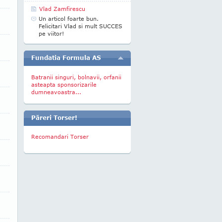
Vlad Zamfirescu
Un articol foarte bun.
Felicitari Vlad si mult SUCCES
pe viitor!
Fundatia Formula AS
Batranii singuri, bolnavii, orfanii
asteapta sponsorizarile
dumneavoastra...
Păreri Torser!
Recomandari Torser