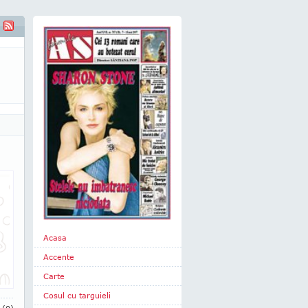
Acasa
Accente
Carte
Cosul cu targuieli