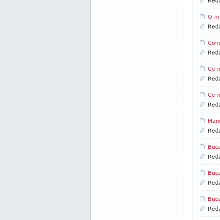
Reda
O ma
Reda
Cond
Reda
Ce m
Reda
Ce m
Reda
Manc
Reda
Buca
Reda
Buca
Reda
Buca
Reda