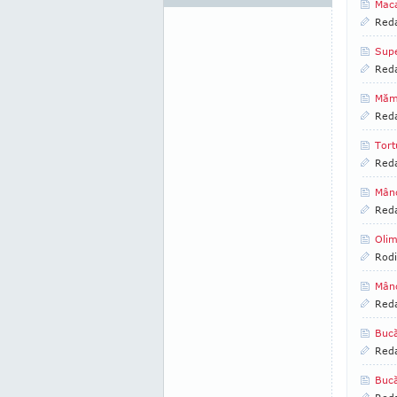
Maca
Reda
Sup
Reda
Mămă
Reda
Tort
Reda
Mânc
Reda
Olim
Rod
Mânc
Reda
Bucă
Reda
Bucă