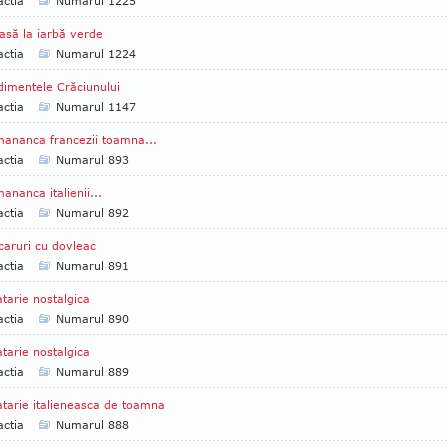
ctia
Numarul 1225
să la iarbă verde
ctia
Numarul 1224
imentele Crăciunului
ctia
Numarul 1147
ananca francezii toamna...
ctia
Numarul 893
ananca italienii...
ctia
Numarul 892
aruri cu dovleac
ctia
Numarul 891
tarie nostalgica
ctia
Numarul 890
tarie nostalgica
ctia
Numarul 889
tarie italieneasca de toamna
ctia
Numarul 888