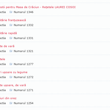
stii pentru Masa de Crăciun - Reţetele LAUREI COSOI
ctia
Numarul 1346
tărie franţuzească
ctia
Numarul 1332
tărie rapidă
ctia
Numarul 1331
te de vară
ctia
Numarul 1321
tele
ctia
Numarul 1277
ri uşoare cu legume
ctia
Numarul 1272
te uşoare, de vară
ctia
Numarul 1271
iuri din orez
ctia
Numarul 1254