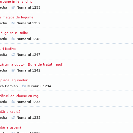
roane în fel şi chip
ctia
Numarul 1253
e magice de legume
ctia
Numarul 1252
ligă ca-n Italia!
ctia
Numarul 1248
uri festive
ctia
Numarul 1247
ăruri la cuptor (Bune de tratat frigul)
ctia
Numarul 1242
piada legumelor
ica Demian
Numarul 1234
ăruri delicioase cu roşii
ctia
Numarul 1233
tărie rapidă
ctia
Numarul 1232
tărie uşoară