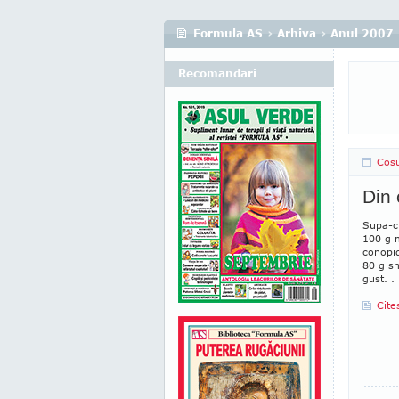
Formula AS
›
Arhiva
›
Anul 2007
Recomandari
Cosu
Din 
Supa-c
100 g m
conopid
80 g s
gust. .
Cite