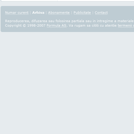
Numar curent
|
Arhiva
|
Abonamente
|
Publicitate
|
Contact
Reproducerea, difuzarea sau folosirea partiala sau in intregime a materialel
Copyright © 1998-2007
Formula AS
. Va rugam sa cititi cu atentie
termenii s