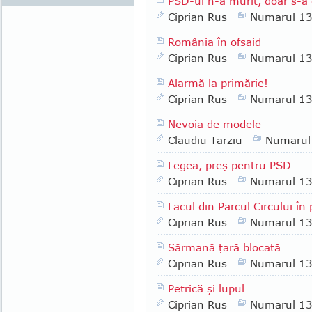
PSD-ul n-a murit, doar s-a 
Ciprian Rus
Numarul 1
România în ofsaid
Ciprian Rus
Numarul 1
Alarmă la primărie!
Ciprian Rus
Numarul 1
Nevoia de modele
Claudiu Tarziu
Numarul
Legea, preş pentru PSD
Ciprian Rus
Numarul 1
Lacul din Parcul Circului în 
Ciprian Rus
Numarul 1
Sărmană ţară blocată
Ciprian Rus
Numarul 1
Petrică şi lupul
Ciprian Rus
Numarul 1