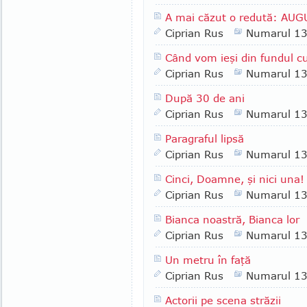
A mai căzut o redută: AU
Ciprian Rus
Numarul 1
Când vom ieşi din fundul cu
Ciprian Rus
Numarul 1
După 30 de ani
Ciprian Rus
Numarul 1
Paragraful lipsă
Ciprian Rus
Numarul 1
Cinci, Doamne, şi nici una!
Ciprian Rus
Numarul 1
Bianca noastră, Bianca lor
Ciprian Rus
Numarul 1
Un metru în faţă
Ciprian Rus
Numarul 1
Actorii pe scena străzii