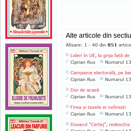
Alte articole din sect
Afisare: 1 - 40 din
851
artico
Lideri în UE, la grija faţă de
Ciprian Rus
Numarul 1
Campanie electorală, pe ban
Ciprian Rus
Numarul 1
Dor de acasă
Ciprian Rus
Numarul 1
Firea şi taxele ei nefireşti
Ciprian Rus
Numarul 1
Dosarul "Certej", redeschi