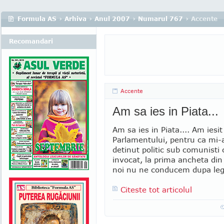
Formula AS
›
Arhiva
›
Anul 2007
›
Numarul 767
› Accente
Recomandari
Accente
Am sa ies in Piata...
Am sa ies in Piata.... Am iesit
Parlamentului, pentru ca mi
detinut politic sub comunisti 
invocat, la prima ancheta din 
noi nu ne conducem dupa legi
Citeste tot articolul