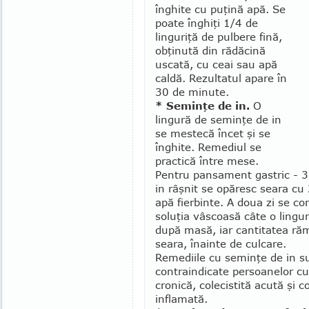
înghite cu puţină apă. Se
poate înghiţi 1/4 de
linguriţă de pulbere fină,
obţinută din rădăcină
uscată, cu ceai sau apă
caldă. Rezultatul apare în
30 de minute.
* Seminţe de in.
O
lingură de se­minţe de in
se mestecă încet şi se
înghi­te. Remediul se
practică între mese.
Pentru pansament gastric - 3 
in râşnit se opă­resc seara c
apă fierbinte. A doua zi se c
soluţia vâs­coasă câte o lingură
după masă, iar cantitatea ră
seara, înainte de culcare.
Remediile cu seminţe de in s
contraindicate persoanelor cu
cronică, colecistită acută şi 
inflamată.