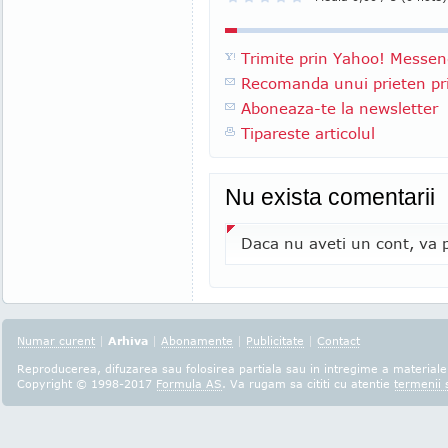
Trimite prin Yahoo! Messen
Recomanda unui prieten pri
Aboneaza-te la newsletter
Tipareste articolul
Nu exista comentarii
Daca nu aveti un cont, va p
Numar curent
|
Arhiva
|
Abonamente
|
Publicitate
|
Contact
Reproducerea, difuzarea sau folosirea partiala sau in intregime a materialel
Copyright © 1998-2017
Formula AS
. Va rugam sa cititi cu atentie
termenii s