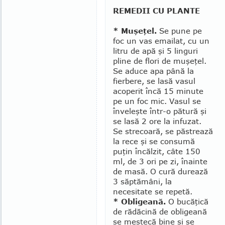
REMEDII CU PLANTE
* Muşeţel.
Se pune pe
foc un vas emailat, cu un
litru de apă şi 5 linguri
pline de flori de muşeţel.
Se aduce apa până la
fierbere, se lasă vasul
acoperit încă 15 minute
pe un foc mic. Vasul se
înveleşte într-o pătură şi
se lasă 2 ore la infu­zat.
Se strecoară, se păstrează
la rece şi se consumă
puţin încălzit, câte 150
ml, de 3 ori pe zi, înainte
de masă. O cură durează
3 săptămâni, la
necesitate se repetă.
* Obligeană.
O bucăţică
de rădăcină de obli­geană
se mestecă bine şi se