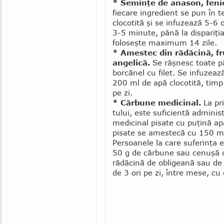
* Seminţe de anason, fenic
fiecare ingredient se pun în 
clocotită şi se infu­zează 5-6 
3-5 minute, până la dispariţi
foloseşte maximum 14 zile.
* Amestec din rădăcină, f
angelică.
Se râşnesc toate păr
borcănel cu filet. Se infuzeaz
200 ml de apă clocotită, timp
pe zi.
* Cărbune medicinal.
La pri
tului, este suficientă administ
medicinal pisate cu puţină apă
pisate se ames­tecă cu 150 ml
Persoanele la care suferinţa 
50 g de cărbune sau cenuşă d
rădăcină de obligeană sau de
de 3 ori pe zi, între mese, cu