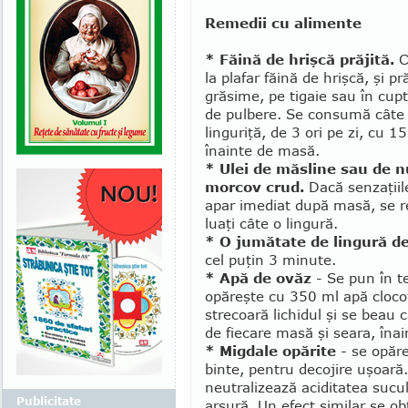
Remedii cu alimente
* Făină de hrişcă prăjită.
C
la plafar făină de hrişcă, şi pră
grăsime, pe tigaie sau în cupt
de pulbere. Se con­sumă câte
linguriţă, de 3 ori pe zi, cu 
înainte de masă.
* Ulei de măsline sau de n
morcov crud.
Dacă senzaţiil
apar imediat după masă, se 
luaţi câte o lingură.
* O jumătate de lingură d
cel puţin 3 minute.
* Apă de ovăz
- Se pun în te
opăreşte cu 350 ml apă clo­cot
stre­coară lichidul şi se beau
de fie­care masă şi seara, înai
* Migdale opărite
- se opă­r
binte, pentru decojire uşoară
neu­tra­­lizează aciditatea suc
Publicitate
arsură. Un efect similar se 