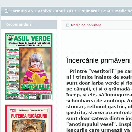
Formula AS
›
Arhiva
›
Anul 2017
›
Numarul 1254
›
Medicin
Recomandari
Medicina populara
Încercările primăveri
- Printre "vestitorii" pe c
ni-i trimite înainte de sos
sunt doar iarba verde şi flo
pe câmpii, ci şi o grămadă 
încep, şi ele, să înmugurea
schimbarea de anotimp. Ar
stomac, refluxul gastric, u
gastrita, starea accentuat
sunt doar câteva dintre înc
"anotimpului vesel". Inspir
leacurile care urmează vă p