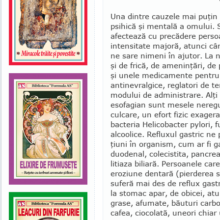
Una dintre cauzele mai puţin d
psihică şi mentală a omului. 
afectează cu precădere perso
intensitate majoră, atunci cân
ne sare nimeni în ajutor. La n
şi de frică, de ameninţări, de
şi unele medicamente pentru o
antinevralgice, reglatori de te
modului de adminis­trare. Alţi
esofagian sunt mesele neregul
culcare, un efort fizic exage
bacteria Helicobacter pylori,
alcoolice. Reflu­xul gastric n
ţiuni în organism, cum ar fi g
duodenal, colecistita, pancrea
litiaza biliară. Persoanele ca
eroziune dentară (pierderea s
suferă mai des de reflux gastr
la stomac apar, de obicei, a
grase, afumate, băuturi carboga
cafea, ciocolată, uneori chia