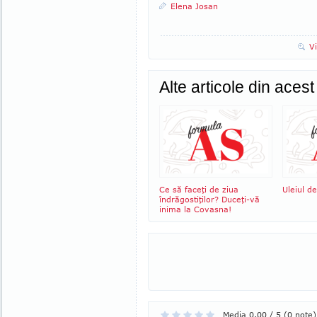
Elena Josan
V
Alte articole din aces
Ce să faceţi de ziua
Uleiul d
îndrăgostiţilor? Duceţi-vă
inima la Covasna!
Media 0,00 / 5 (0 note)