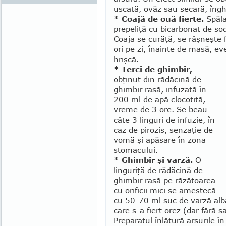
uscată, ovăz sau secară, înghi
* Coajă de ouă fierte.
Spăla
prepeliţă cu bicarbonat de sodiu
Coaja se curăţă, se râşneşte 
ori pe zi, înainte de masă, e
hrişcă.
* Terci de ghimbir,
obţinut din rădăcină de
ghimbir rasă, infuzată în
200 ml de apă clocotită,
vreme de 3 ore. Se beau
câte 3 linguri de in­fuzie, în
caz de pirozis, senzaţie de
vomă şi apăsare în zona
sto­ma­cului.
* Ghimbir şi varză.
O
linguriţă de ră­dă­cină de
ghimbir rasă pe răzătoarea
cu orificii mici se amestecă
cu 50-70 ml suc de varză alb
care s-a fiert orez (dar fără s
Preparatul înlătură arsurile î