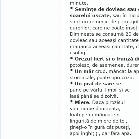
minute.
* Seminţe de dovleac sau d
soarelui usca­te
, sau în niciu
sunt un re­me­diu de prim aju
durerilor, care ne poate însoţ
Dimineaţa se con­sumă 20 de
dovleac sau aceeaşi cantitate 
mănâncă aceeaşi cantitate, d
esofag.
* Orezul fiert şi o frunză 
potolesc, de asemenea, dureri
* Un măr
crud, mâncat la apa
stoma­cale, poate opri criza.
* Un praf de sare
se
pune pe vârful limbii şi se
lasă până se dizolvă.
* Miere.
Dacă pirozisul
vă chinuie di­mi­neaţa,
luaţi pe nemâncate o
linguriţă de miere de tei,
ţineţi-o în gură cât puteţi,
apoi înghiţiţi, dar fără apă.