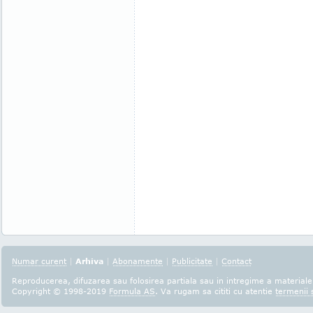
Numar curent
|
Arhiva
|
Abonamente
|
Publicitate
|
Contact
Reproducerea, difuzarea sau folosirea partiala sau in intregime a materialel
Copyright © 1998-2019
Formula AS
. Va rugam sa cititi cu atentie
termenii s