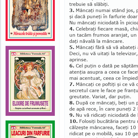
trebuie să slăbiţi.
3.
Mâncaţi numai stând jos, pe
şi dacă puneţi în farfurie doa
Nu mân­caţi niciodată în pici
4.
Celebraţi fiecare masă, chia
un tacâm frumos aranjat, un p
daţi năvală la mâncare.
5.
Mâncaţi fără să vă abateţi a
Deci, nu vă uitaţi la televizor, 
aprinse.
6.
Cel puţin o dată pe săptăm
atenţia asupra a ceea ce faceţ
mai acentuat, ceea ce împied
7.
Mâncaţi ce poftiţi şi ce vă 
secretul care le face pe fran­
greutate. Variat, dar puţin.
8.
După ce mâncaţi, beţi un p
de apă rece, în care puneţi 2 l
9.
Nu vă ridicaţi niciodată de 
10.
Folosiţi bucătăria pentru m
călzeşte mâncarea, faceţi 10 fl
ridicat pe o mobilă, sau 10 gen