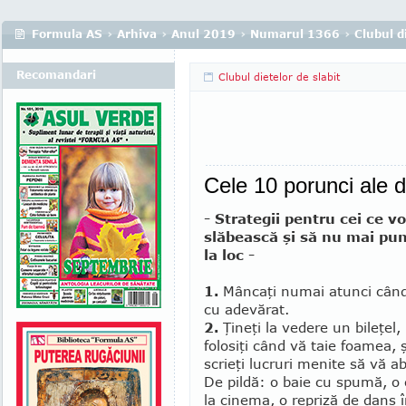
Formula AS
›
Arhiva
›
Anul 2019
›
Numarul 1366
›
Clubul di
Recomandari
Clubul dietelor de slabit
Cele 10 porunci ale di
- Strategii pentru cei ce vo
slăbească şi să nu mai pu
la loc -
1.
Mâncaţi numai atunci cân
cu ade­vărat.
2.
Ţineţi la vedere un bileţel,
folosiţi când vă taie foa­mea, 
scrieţi lucruri menite să vă a
De pildă: o baie cu spu­mă, o 
la cine­ma, o repriză de dans în