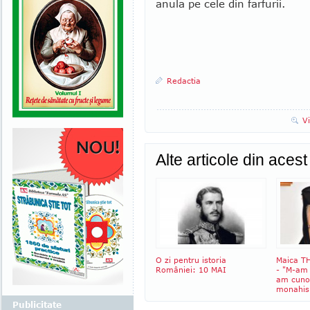
anula pe cele din farfurii.
Redactia
V
Alte articole din aces
O zi pentru istoria
Maica 
României: 10 MAI
- "M-am 
am cuno
monahism
Publicitate