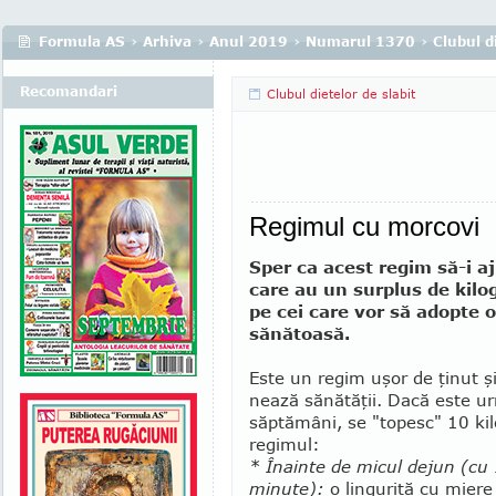
Formula AS
›
Arhiva
›
Anul 2019
›
Numarul 1370
›
Clubul di
Recomandari
Clubul dietelor de slabit
Regimul cu morcovi
Sper ca acest regim să-i aj
care au un surplus de kilo­
pe cei care vor să adopte o
sănătoasă.
Este un regim uşor de ţinut ş
nează sănătăţii. Dacă este ur
săptămâni, se "to­pesc" 10 kil
regimul:
* Înainte de micul dejun (cu
minute):
o linguriţă cu mie­­r