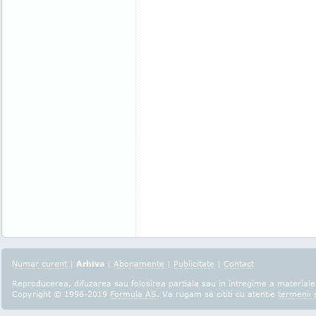
Numar curent
|
Arhiva
|
Abonamente
|
Publicitate
|
Contact
Reproducerea, difuzarea sau folosirea partiala sau in intregime a materialel
Copyright © 1998-2019
Formula AS
. Va rugam sa cititi cu atentie
termenii s