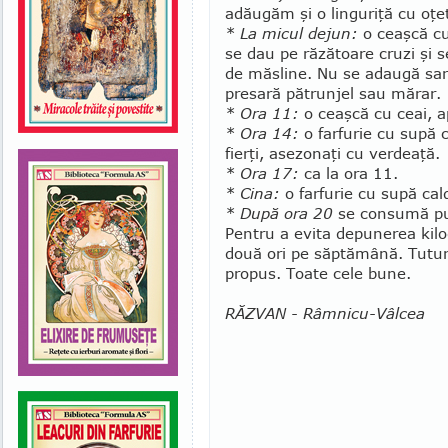
adăugăm şi o lin­guriţă cu oţ
* La micul dejun:
o ceaşcă cu
se dau pe ră­ză­toare cruzi şi 
de măsline. Nu se adaugă sare
presară pătrunjel sau mărar.
* Ora 11:
o ceaşcă cu ceai, a
* Ora 14:
o farfurie cu supă 
fierţi, asezonaţi cu ver­deaţă.
* Ora 17:
ca la ora 11.
* Cina:
o farfurie cu supă cal
* După ora 20
se consumă puţ
Pentru a evita de­pu­nerea kilo
două ori pe săptămână. Tuturo
propus. Toate cele bune.
RĂZVAN - Râmnicu-Vâlcea