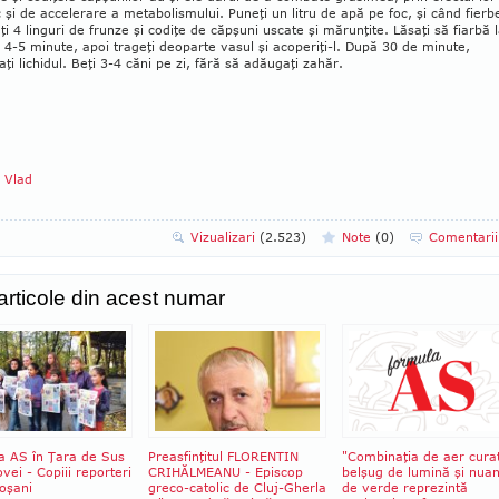
c şi de accelerare a metabolismului. Puneţi un litru de apă pe foc, şi când fierb
i 4 linguri de frunze şi codiţe de căp­şuni uscate şi mărunţite. Lăsaţi să fiarbă 
 4-5 minute, apoi trageţi deoparte vasul şi acope­riţi-l. După 30 de minute,
aţi lichidul. Beţi 3-4 căni pe zi, fără să adăugaţi zahăr.
a Vlad
Vizualizari
(2.523)
Note
(
0
)
Comentari
 articole din acest numar
a AS în Ţara de Sus
Preasfinţitul FLORENTIN
"Combinaţia de aer cura
vei - Copiii reporteri
CRIHĂLMEANU - Episcop
belşug de lumină şi nua
oşani
greco-catolic de Cluj-Gherla
de verde reprezintă