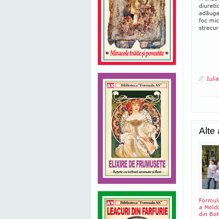
diureti
adăugaţ
foc mic
strecur
Iuli
Alte
Formul
a Moldo
din Bot