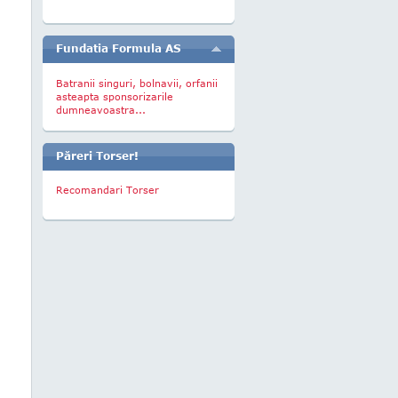
Fundatia Formula AS
Batranii singuri, bolnavii, orfanii
asteapta sponsorizarile
dumneavoastra...
Păreri Torser!
Recomandari Torser