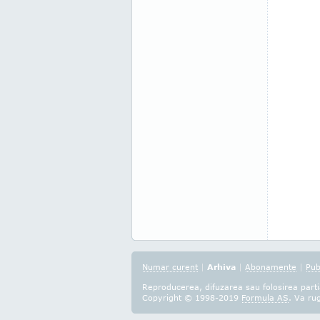
Numar curent
|
Arhiva
|
Abonamente
|
Pub
Reproducerea, difuzarea sau folosirea partia
Copyright © 1998-2019
Formula AS
. Va ru