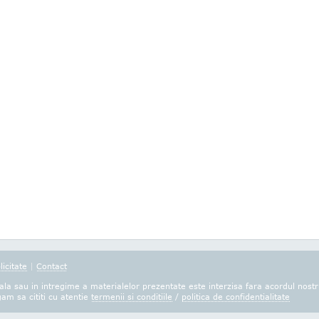
licitate
|
Contact
la sau in intregime a materialelor prezentate este interzisa fara acordul nostr
gam sa cititi cu atentie
termenii si conditiile
/
politica de confidentialitate