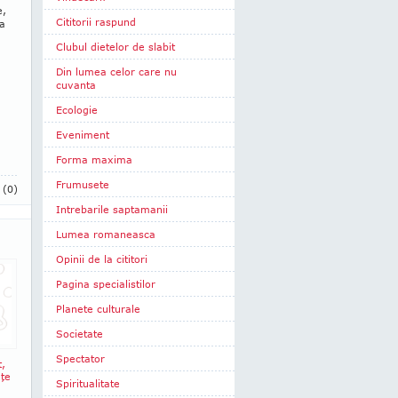
e,
Cititorii raspund
la
Clubul dietelor de slabit
Din lumea celor care nu
cuvanta
Ecologie
Eveniment
Forma maxima
Frumusete
i
(0)
Intrebarile saptamanii
Lumea romaneasca
Opinii de la cititori
Pagina specialistilor
Planete culturale
Societate
Spectator
t,
nţe
Spiritualitate