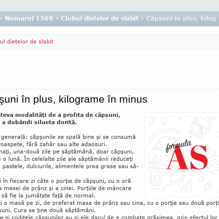
›
Numarul 1369
›
Clubul dietelor de slabit
› Căpşuni în plus, kilo
ul dietelor de slabit
uni în plus, kilograme în minus
âteva modalităţi de a pro­fita de căpşuni,
 a do­bândi silueta dorită.
gene­rală: căpşunile se spală bine şi se consumă
oas­pete, fără zahăr sau alte adaosuri.
aţi, una-două zile pe săptămână, doar căpşuni,
 o lună. În celelalte zile ale săp­tă­mânii reduceţi
 pastele, dulciurile, ali­mentele prea grase sau să­
 în fiecare zi câte o porţie de căpşuni, cu o oră
a mesei de prânz şi a cinei. Porţiile de mâncare
 să fie la jumătate faţă de normal.
ţi o masă pe zi, de preferat masa de prânz sau cina, cu o porţie sau două porţi
şuni. Cura se ţine două săptămâni.
e şi codiţele căpşunilor au şi ele darul de a combate grăsimea, prin efectul lor