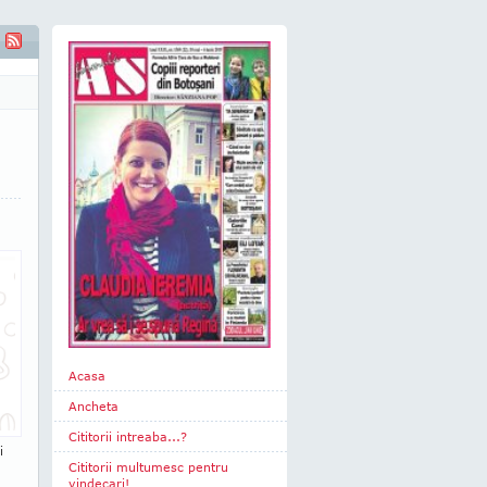
grame în minus
Acasa
Ancheta
Cititorii intreaba...?
i
Cititorii multumesc pentru
vindecari!