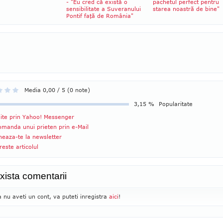
- "Eu cred că există o
pachetul perfect pentru
sensibilitate a Suveranului
starea noastră de bine"
Pontif faţă de România"
Media 0,00 / 5 (0 note)
3,15 %
Popularitate
ite prin Yahoo! Messenger
manda unui prieten prin e-Mail
eaza-te la newsletter
reste articolul
xista comentarii
 nu aveti un cont, va puteti inregistra
aici
!