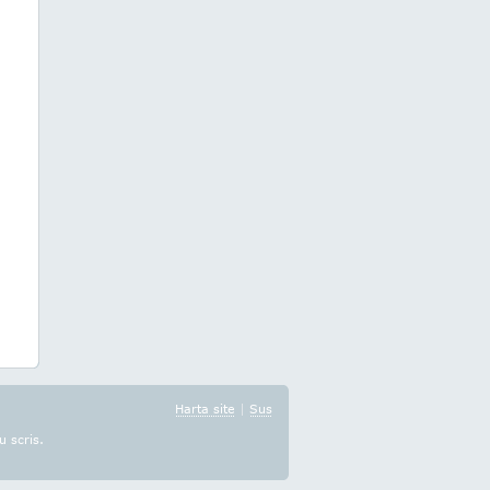
Harta site
|
Sus
u scris.