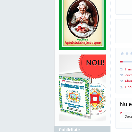
Trim
Reco
Abon
Tipa
Nu e
Daca
Publicitate