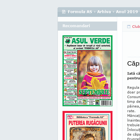
Formula AS
›
Arhiva
›
Anul 2019
Recomandari
Club
Căpş
Iată c
pentru
Regula 
doar pr
Consum
timp de
pâinea,
rate.
Mâncaţi
înainte
trebuie
Înlocui
de căp
Frunzel