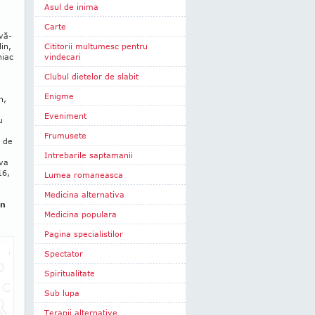
Asul de inima
Carte
evă­
in,
Cititorii multumesc pentru
niac
vindecari
Clubul dietelor de slabit
Enigme
n,
Eveniment
u
Frumusete
i de
Intrebarile saptamanii
 va
16,
Lumea romaneasca
Medicina alternativa
în
Medicina populara
Pagina specialistilor
Spectator
Spiritualitate
Sub lupa
Terapii alternative