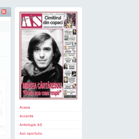
e baschet - "Dragă Românie, îţi mulţumesc pentru tot!"
Acasa
Accente
Antologie AS
Asii sportului