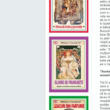
patru a
străzil
antrene
cum s-a
ra­ta s
de la m
în bule
A bătut
Bucureş
bine fă
cu patr
risipit
relele 
sale. "
mulţumi
bani. D
bate pe
pe o re
"Sunte
aceast
Tot în 
care a 
suporte
că la u
teren f
imediat
poziţie
Ţinutul