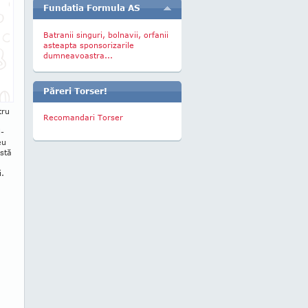
Fundatia Formula AS
Batranii singuri, bolnavii, orfanii
asteapta sponsorizarile
dumneavoastra...
Păreri Torser!
tru
Recomandari Torser
l­
eu
stă
i.