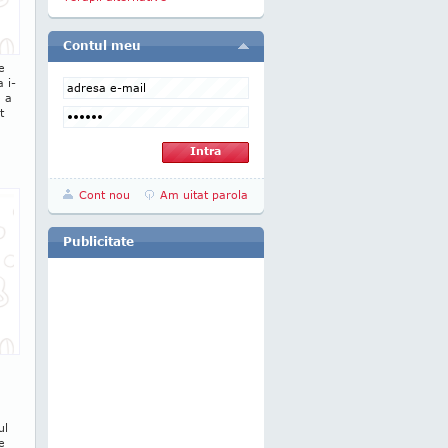
Contul meu
e
a i-
e a
t
Cont nou
Am uitat parola
Publicitate
ul
e