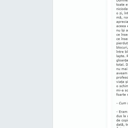
Dumne­
toate e
nicioda
o zi, î
mă, rom
aprecia
aceea e
nu îşi 
ce în­
ce înse
pierdut
blocuri
între b
lapte.
gloanţe
total. 
nu mai
aveam 
profeso
viaţa ş
o schim
mi-a sc
foarte 
- Cum t
- Eram
dus la 
de copi
dată, t