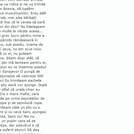
e va ridica şi ne va trimite
în Bosnia, să luptăm
va musul­manilor. Erau atât
iaţi, mai ales bărbaţii
 că mai că le venea să sară
on din zbor! Nu înţelegeam
 multe la vârsta aceea...
i grav lucru pentru mine a
 părinţii rămăseseră în
vo, sub asediu. Vreme de
i ceva, nu am avut nicio
ră cu ei, nu puteam
ca. Ştiam doar atât, că
c, dar mă temeam pentru ei.
spun eu ce însemna asediul
i Sarajevo! O pun­gă de
 ajunsese să valoreze 500
ci! Eu trimiteam pachete
 ştiu dacă vor ajunge. După
 aflat că unele chiar au
 Era o mare mafie, care
 de pe urma asociaţiilor de
oşie şi de semilună roşie.
miteam câte un plic cu o
re şi cu ceva bani, ajungea
rea, banii nu! Noi nu
 un popor care să se
zeze, dar adevărul e că
 suferit atunci! Să dea