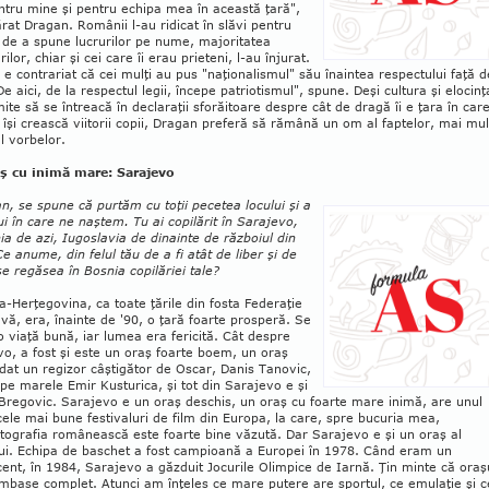
tru mine şi pentru echipa mea în această ţară",
rat Dragan. Românii l-au ridi­cat în slăvi pentru
 de a spune lucrurilor pe nu­me, majoritatea
ilor, chiar şi cei care îi erau prieteni, l-au înjurat.
e contrariat că cei mulţi au pus "naţionalismul" său înaintea respectului faţă d
De aici, de la respectul legii, începe pa­trio­tismul", spune. Deşi cultura şi elocinţ
mite să se întreacă în declaraţii sforăitoare despre cât de dragă îi e ţara în car
 îşi crească viitorii copii, Dragan preferă să rămână un om al faptelor, mai mul
l vorbelor.
ş cu inimă mare: Sarajevo
n, se spune că purtăm cu toţii pecetea lo­cului şi a
i în care ne naştem. Tu ai copilărit în Sarajevo,
ia de azi, Iugoslavia de dinainte de războiul din
e anume, din fe­lul tău de a fi atât de liber şi de
se regăsea în Bos­nia copilăriei tale?
a-Herţego­vi­na, ca toate ţările din fosta Federaţie
a­vă, era, înainte de '90, o ţară foarte prosperă. Se
 viaţă bună, iar lumea era fericită. Cât despre
vo, a fost şi este un oraş foarte boem, un oraş
dat un regizor câştigător de Oscar, Danis Tanovic,
 pe marele Emir Kus­turica, şi tot din Sarajevo e şi
regovic. Sara­jevo e un oraş deschis, un oraş cu foarte mare inimă, are unul
cele mai bune festivaluri de film din Europa, la care, spre bucuria mea,
ografia ro­mânească este foar­te bine văzută. Dar Sa­rajevo e şi un oraş al
ui. Echipa de baschet a fost campi­oa­nă a Europei în 1978. Când eram un
ent, în 1984, Sarajevo a găzduit Jocurile Olimpice de Iarnă. Ţin minte că oraş
mbase complet. Atunci am înţeles ce mare pu­tere are sportul, ce emu­laţie şi c