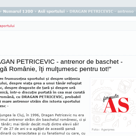
›
Numarul 1200
›
Asii sportului
› DRAGAN PETRICEVIC - antrenor d
 sportului
GAN PETRICEVIC - antrenor de baschet -
gă Românie, îţi mulţumesc pentru tot!"
re frumuseţea sportului şi despre urâţenia
ului, despre viaţa grea a unui tânăr refugiat
c, despre dragoste de ţară şi despre ură
tnică, într-o discuţie purtată în cea mai curată
 română, cu DRAGAN PETRICEVIC, probabil
i mare antrenor străin din istoria sportului
esc -
ungea la Cluj, în 1996, Dragan Petri­cevic nu era
imul antrenor străin din baschetul româ­nesc, ci şi
 tânăr; mai tânăr decât mulţi dintre elevii săi!
l" de 27 de ani s-a agăţat de această şansă
Foto: Agerpres
dinară cu tenacitatea şi cu fanatismul cu care, cu