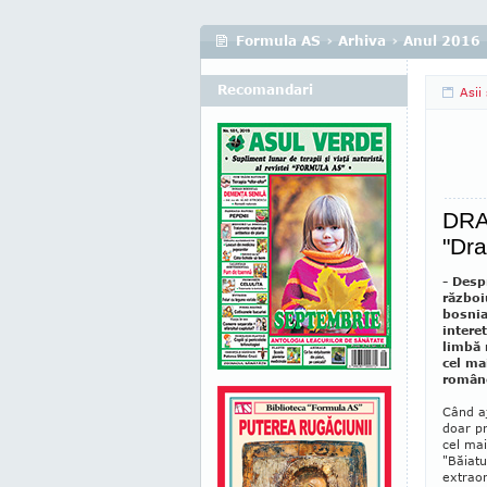
Formula AS
›
Arhiva
›
Anul 2016
Recomandari
Asii
DRA
"Dra
- Desp
război
bosnia
intere
limbă
cel ma
român
Când aj
doar pr
cel mai
"Băiatu
extraor