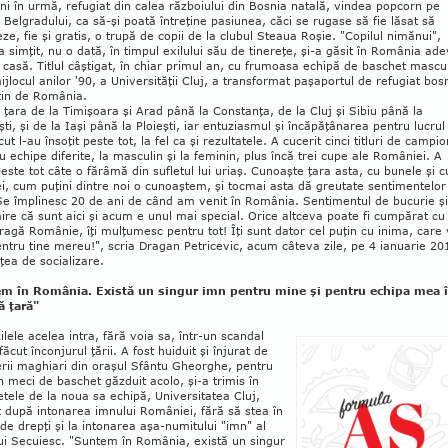
ni în urmă, refugiat din calea răz­bo­iului din Bosnia natală, vindea popcorn pe
e Bel­gradului, ca să-şi poa­tă întreţine pasiunea, căci se rugase să fie lăsat să
ze, fie şi gratis, o trupă de copii de la clubul Steaua Roşie. "Copilul nimănui",
 simţit, nu o dată, în timpul exi­lu­lui său de tinereţe, şi-a gă­sit în România ad
a casă. Titlul câş­ti­gat, în chiar primul an, cu fru­moasa echipă de baschet mascul
ijlocul anilor '90, a Universităţii Cluj, a transformat pa­şaportul de refugiat bos­
tin de România.
 ţara de la Timişoara şi Arad până la Con­stanţa, de la Cluj şi Sibiu până la
ti, şi de la Iaşi până la Ploieşti, iar entuziasmul şi încăpăţânarea pentru lucrul
cut l-au însoţit peste tot, la fel ca şi rezultatele. A cucerit cinci titluri de campio
u echipe diferite, la masculin şi la feminin, plus încă trei cupe ale României. A
 peste tot câte o fărâmă din sufletul lui uriaş. Cunoaşte ţara asta, cu bunele şi c
ei, cum puţini dintre noi o cunoaş­tem, şi tocmai asta dă greutate sentimentelor
Se împlinesc 20 de ani de când am venit în România. Sentimentul de bucurie ş
re că sunt aici şi acum e unul mai special. Orice altceva poate fi cum­părat cu
ragă Românie, îţi mulţumesc pentru tot! Îţi sunt dator cel puţin cu inima, care
n­tru tine mereu!", scria Dragan Petricevic, acum câteva zile, pe 4 ianuarie 20
ţea de socializare.
m în România. Există un singur imn pentru mine şi pentru echipa mea 
ă ţară"
zilele acelea intra, fără voia sa, într-un scan­dal
făcut înconjurul ţării. A fost huiduit şi înju­rat de
rii maghiari din oraşul Sfântu Gheorghe, pentru
n meci de baschet găzduit acolo, şi-a tri­mis în
etele de la noua sa echipă, Universitatea Cluj,
 după intonarea imnului României, fără să stea în
 de drepţi şi la intonarea aşa-numi­tu­lui "imn" al
ui Secuiesc. "Suntem în Româ­nia, există un singur