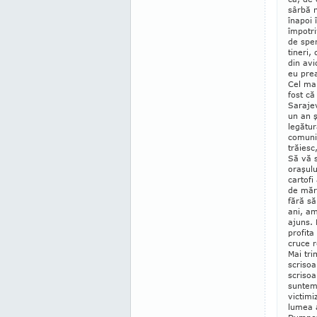
sârbă n
înapoi 
împotri
de sper
tineri,
din avi
eu prea
Cel ma
fost că
Saraje
un an ş
legătu
comuni
trăies
Să vă 
oraşulu
cartofi
de măr
fără să
ani, am
ajuns.
profita
cruce r
Mai tri
scrisoa
scrisoa
suntem
victimi
lumea a