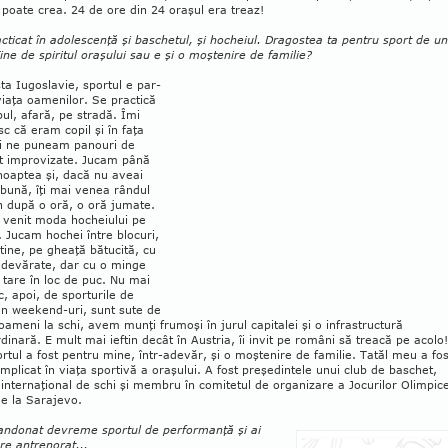
poa­te crea. 24 de ore din 24 oraşul era treaz!
acticat în adolescenţă şi bas­che­tul, şi hocheiul. Dragostea ta pentru sport de u
ine de spiritul ora­şu­lui sau e şi o moş­tenire de familie?
sta Iugo­sla­vie, sportul e par­
viaţa oameni­lor. Se practică
pul, afară, pe stra­dă. Îmi
c că eram co­pil şi în faţa
ui ne puneam panouri de
t improvi­zate. Jucam până
noaptea şi, dacă nu aveai
 bună, îţi mai venea rândul
n după o oră, o oră jumate.
 venit moda hocheiului pe
 Jucam hochei între blocuri,
tine, pe gheaţă bă­tu­cită, cu
adevărate, dar cu o minge
 tare în loc de puc. Nu mai
, apoi, de sporturile de
În weekend-uri, sunt sute de
oameni la schi, avem munţi frumoşi în jurul capitalei şi o infra­structură
dinară. E mult mai ieftin decât în Austria, îi invit pe români să treacă pe acolo!
r­tul a fost pentru mine, într-adevăr, şi o moştenire de familie. Tatăl meu a fos
implicat în viaţa spor­tivă a oraşului. A fost preşedintele unui club de bas­chet,
 internaţional de schi şi mem­bru în comitetul de organizare a Jocurilor Olimpic
e la Sarajevo.
bandonat devreme sportul de performanţă şi ai
pre antrenorat...