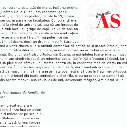
i, concurenţa este atât de mare, încât nu oricine
jucător. De la 18 ani, am cochetat uşor cu
ratul, ajutând un prieten, dar de la 19, m-am
serios, în paralel cu facultatea. Concurenţă era,
, şi la nivel de antrenorat, aşa că am început de
 un club local, cu grupe de copii. La 21 de ani, an­
singur trei categorii de vârstă şi am avut câţiva
are au ajuns mai târziu în ligi puternice din
. Îmi găsisem, deci, un drum al meu în Sarajevo,
nd a venit cineva şi le-a amintit oame­nilor că pot să se şi urască între ei, pen
ţin unor etnii diferite, lucru care, în mod normal, nu ar trebui să aibă nicio
nţă. Eu, unul, sunt sârb orto­dox din Bos­nia, şi mă înţeleg foarte bine cu mu­su
nu m-am simţit niciodată un mi­noritar acolo. Dar în '92 a început răz­boiul, iar 
 să plec după câteva luni, tocmai pentru că, în concepţia mea de viaţă, nu exi
eretnică. Îmi era chiar imposibil, eu fiind sârb, dar trăind într-o zonă complet
ată de musul­mani, să merg în armata bos­niacă şi să trag în fraţii mei orto­docş
i am prie­teni din toate con­fe­siunile şi etniile, şi eu nu concep ca oa­menii să
in aceste motive. Aşa că, la 23 de ani, de­ve­neam refugiat. Am plecat la Bel­
 fost rup­­tura de familie, de
vo?
 am plecat eu, era o
 to­ta­lă. Am luat un avion
 nici măcar loc pe scaun nu
 Stăteam în picioare cei
eri şi toată lumea vor­bea
 cum vom ateriza, armata