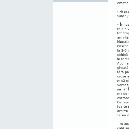
emoţie 
- Ai pr
vine? Ţ
- În fo
te din 
tot tim
amintes
blocul
basche
la 2-3 
echi­pă
la tere
Apoi, a
gheaţă.
fără pa
crose 
mică şi
vorbesc
iarnă! 
mii de 
extraor
Dar spo
foarte 
arbitru
Iarnă d
- Ai a
cotit s