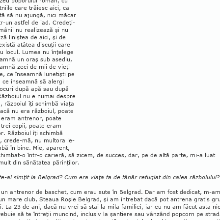
zeu poporului român, cu
tniile care trăiesc aici, ca
tă să nu ajungă, nici măcar
ntr-un astfel de iad. Credeţi-
ânii nu realizează şi nu
ză liniştea de aici, şi de
xistă atâtea dis­cuţii care
au locul. Lumea nu înţelege
seamnă un oraş sub asediu,
amnă zeci de mii de vieţi
e, ce înseamnă lunetişti pe
, ce înseamnă să alergi
locuri după apă sau după
 Războiul nu e numai despre
, războiul îţi schimbă viaţa
Dacă nu era războiul, poate
 eram antrenor, poate
trei copii, poate eram
r. Războiul îţi schimbă
i, crede-mă, nu multora le-
bă în bine. Mie, aparent,
him­­bat-o într-o carieră, să zicem, de succes, dar, pe de altă parte, mi-a luat
mult din sănătatea pă­rinţilor.
e-ai simţit la Belgrad? Cum era viaţa ta de tânăr refugiat din calea războiului?
 un antrenor de baschet, cum erau sute în Belgrad. Dar am fost dedi­cat, m-a
un mare club, Steaua Roşie Belgrad, şi am întrebat dacă pot an­trena gratis gr
i. La 23 de ani, dacă nu vrei să stai la mila familiei, iar eu nu am făcut asta nic
rebuie să te întreţii muncind, inclusiv la şan­tiere sau vânzând popcorn pe strad