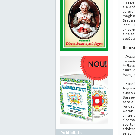
imn pen
s-a apă
curajul
maghiar
Dragan 
lege. "
ar per­
ales să
decât a
Un ora
- Draga
mediulu
în Bosn
1992. C
franc, 
- Bosni
Iugo­sl
ducea o
Sara­je
care a 
l-a dat
Goran B
dintre 
cinemat
sportul
adolesc
Publicitate
se schi