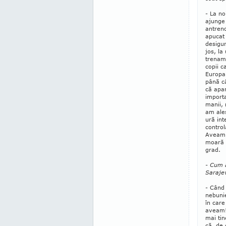
- La no
ajunge 
antreno
apucat 
desigur
jos, la
trenam 
copii c
Europa
până câ
că apar
importa
manii, 
am ales
ură int
control
Aveam ş
moară d
grad.
- Cum a
Saraje
- Când
nebunie
în care
aveam!
mai tin
că, de