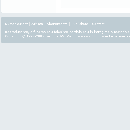
Numar curent
|
Arhiva
|
Abonamente
|
Publicitate
|
Contact
Reproducerea, difuzarea sau folosirea partiala sau in intregime a materialel
Copyright © 1998-2007
Formula AS
. Va rugam sa cititi cu atentie
termenii s