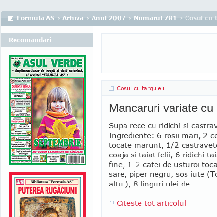
Formula AS
›
Arhiva
›
Anul 2007
›
Numarul 781
› Cosul cu t
Recomandari
Cosul cu targuieli
Mancaruri variate cu
Supa rece cu ridichi si castrav
Ingrediente: 6 rosii mari, 2 c
tocate marunt, 1/2 castravet
coaja si taiat felii, 6 ridichi t
fine, 1-2 catei de usturoi toc
sare, piper negru, sos iute (
altul), 8 linguri ulei de...
Citeste tot articolul