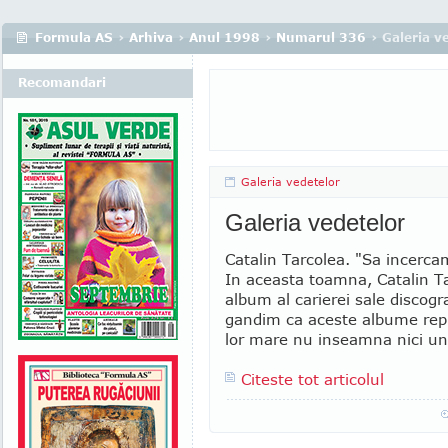
Formula AS
›
Arhiva
›
Anul 1998
›
Numarul 336
› Galeria v
Recomandari
Galeria vedetelor
Galeria vedetelor
Catalin Tarcolea. "Sa incerca
In aceasta toamna, Catalin Ta
album al carierei sale discog
gandim ca aceste albume repre
lor mare nu inseamna nici un
Citeste tot articolul