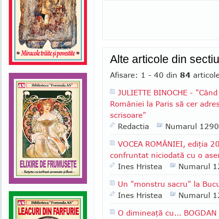
Alte articole din sect
Afisare: 1 - 40 din
84
articol
JULIETTE BINOCHE - "Când
României la Paris să cer adres
scrisoare"
Redactia
Numarul 1290
VOCEA ROMÂNIEI, ediţia 
confruntat niciodată cu o a
Ines Hristea
Numarul 1
Un "monstru sacru" la Buc
Ines Hristea
Numarul 1
O dimineaţă cu... BOGDAN