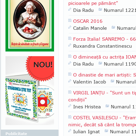
picioarele pe pământ"
Dia Radu
Numarul 122
OSCAR 2016
Catalin Manole
Numaru
Forza Italia! SANREMO - 66
Ruxandra Constantinescu
O dimineaţă cu actriţa IO
Dia Radu
Numarul 119
O dinastie de mari artişt
Valentin Iacob
Numarul
VIRGIL IANŢU - "Sunt un tip
condiţii"
Ines Hristea
Numarul 1
COSTEL VASILESCU - "Eram 
nimic, decât să cânt la tromp
Iulian Ignat
Numarul 1
Publicitate