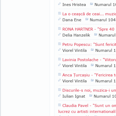
Ines Hristea
Numarul 1
La o ceaşcă de ceai... muzi
Dana Ene
Numarul 104
RONA HARTNER - "Spre 40 de
Delia Hanzelik
Numarul
Petru Popescu: "Sunt fericit
Viorel Vintila
Numarul 
Lavinia Postolache - "Viitor
Viorel Vintila
Numarul 
Anca Ţurcaşiu - "Fericirea 
Viorel Vintila
Numarul 
Discurile-s noi, muzica-i u
Iulian Ignat
Numarul 1
Claudia Pavel - "Sunt un om
lucrez cu artisti internationali