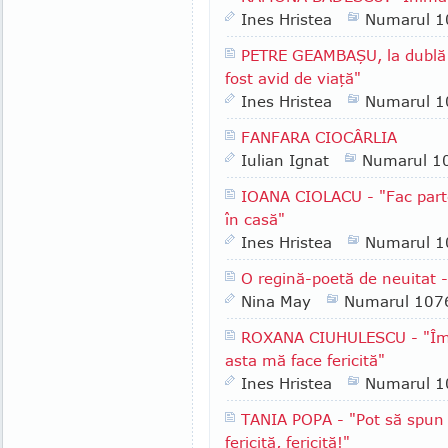
Ines Hristea
Numarul 1
PETRE GEAMBAŞU, la dublă 
fost avid de viaţă"
Ines Hristea
Numarul 1
FANFARA CIOCÂRLIA
Iulian Ignat
Numarul 1
IOANA CIOLACU - "Fac part
în casă"
Ines Hristea
Numarul 1
O regină-poetă de neuitat 
Nina May
Numarul 107
ROXANA CIUHULESCU - "Îmi t
asta mă face fericită"
Ines Hristea
Numarul 1
TANIA POPA - "Pot să spun di
fericită, fericită!"