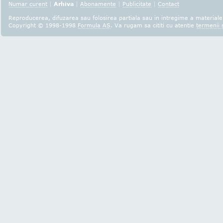
Numar curent
|
Arhiva
|
Abonamente
|
Publicitate
|
Contact
Reproducerea, difuzarea sau folosirea partiala sau in intregime a materialel
Copyright © 1998-1998
Formula AS
. Va rugam sa cititi cu atentie
termenii s