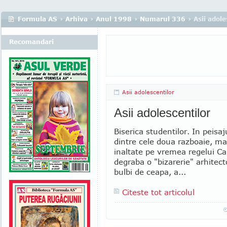
Formula AS
›
Arhiva
›
Anul 1998
›
Numarul 336
› Asii adole
Recomandari
Asii adolescentilor
Asii adolescentilor
Biserica studentilor. In peisaj
dintre cele doua razboaie, mar
inaltate pe vremea regelui Ca
degraba o "bizarerie" arhitect
bulbi de ceapa, a...
Citeste tot articolul