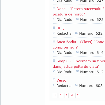
Dia Radu
Numarul 627
Deea - "Reteta succesului?
picatura de noroc"
Dia Radu
Numarul 625
Hi-Q
Redactia
Numarul 622
Anca Badiu - (Class) "Cand 
compromisuri"
Dia Radu
Numarul 614
Simplu - "Incercam sa tine
dans, adica pofta de viata"
Dia Radu
Numarul 612
Verso
Redactia
Numarul 608
1
2
3
4
5