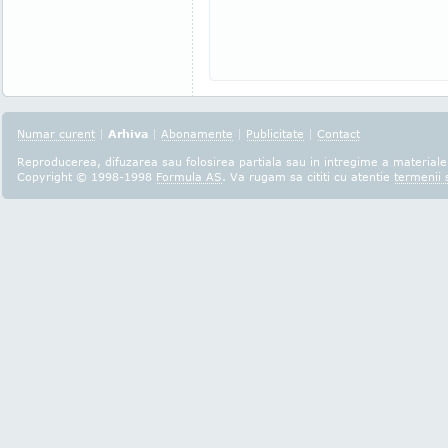
Numar curent
|
Arhiva
|
Abonamente
|
Publicitate
|
Contact
Reproducerea, difuzarea sau folosirea partiala sau in intregime a materialel
Copyright © 1998-1998
Formula AS
. Va rugam sa cititi cu atentie
termenii s