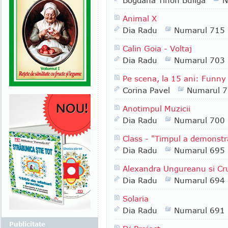
Bogdana Tihon Buliga
N
Animal X
Dia Radu
Numarul 715
Calin Goia - Voltaj
Dia Radu
Numarul 703
Pe scena, la 15 ani: Funny
Corina Pavel
Numarul 
Anotimpul Muzicii
Dia Radu
Numarul 700
Class - "Timpul a demonstr
Dia Radu
Numarul 695
Alexandra Ungureanu si Cr
Dia Radu
Numarul 694
Solaria
Dia Radu
Numarul 691
Publicitate